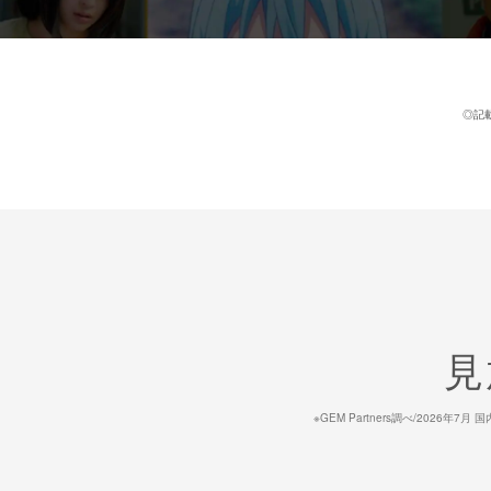
◎記
見
※GEM Partners調べ/20