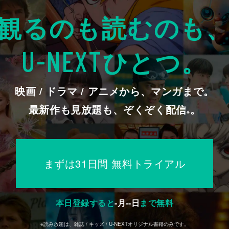
観るのも読むのも
ひとつ。
U-NEXT
映画 / ドラマ / アニメから、マンガまで。
最新作も見放題も、ぞくぞく配信
。
※
まずは31日間 無料トライアル
本日登録すると
-
月
--
日
まで無料
※読み放題は、雑誌 / キッズ / U-NEXTオリジナル書籍のみです。