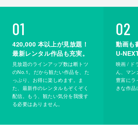
01
02
420,000
本以上が見放題！
動画も
最新レンタル作品も充実。
U-NE
見放題のラインアップ数は断トツ
映画 / 
のNo.1。だから観たい作品を、た
ん、マンガ 
っぷり、お得に楽しめます。ま
豊富にラ
た、最新作のレンタルもぞくぞく
きな作品
配信。もう、観たい気分を我慢す
る必要はありません。