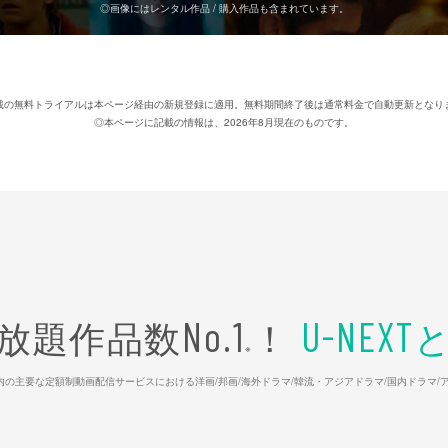
◎画像にはレンタル作品 / 購入作品も含まれています。
載の無料トライアルは本ページ経由の新規登録に適用。無料期間終了後は通常料金で自動更新となり
◎本ページに記載の情報は、2026年8月現在のものです。
放題作品数
！
No.1
U-NEXT
※
26年7⽉ 国内の主要な定額制動画配信サービスにおける洋画/邦画/海外ドラマ/韓流・アジアドラマ/国内ドラ