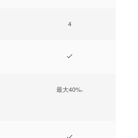
4
最⼤40%
※