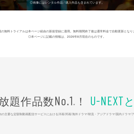
◎画像にはレンタル作品 / 購入作品も含まれています。
載の無料トライアルは本ページ経由の新規登録に適用。無料期間終了後は通常料金で自動更新となり
◎本ページに記載の情報は、2026年8月現在のものです。
放題作品数
！
No.1
U-NEXT
※
26年7⽉ 国内の主要な定額制動画配信サービスにおける洋画/邦画/海外ドラマ/韓流・アジアドラマ/国内ドラ