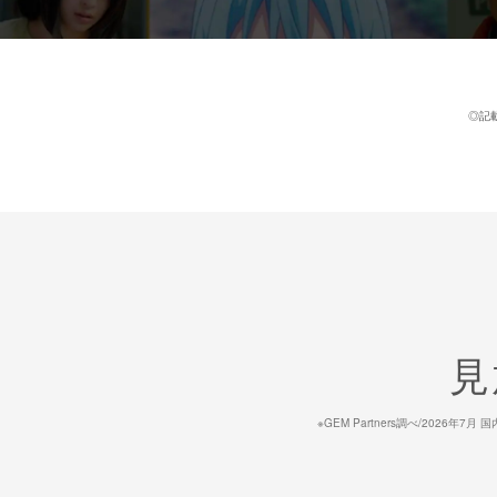
◎記
見
※GEM Partners調べ/20