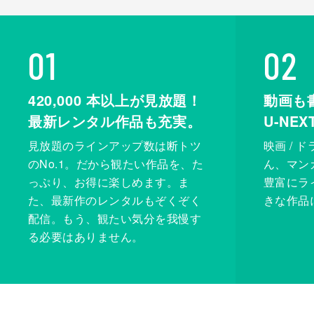
01
02
420,000
本以上が見放題！
動画も
最新レンタル作品も充実。
U-NE
見放題のラインアップ数は断トツ
映画 / 
のNo.1。だから観たい作品を、た
ん、マンガ 
っぷり、お得に楽しめます。ま
豊富にラ
た、最新作のレンタルもぞくぞく
きな作品
配信。もう、観たい気分を我慢す
る必要はありません。