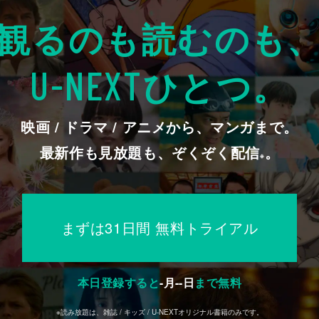
観るのも読むのも
ひとつ。
U-NEXT
映画 / ドラマ / アニメから、マンガまで。
最新作も見放題も、ぞくぞく配信
。
※
まずは31日間 無料トライアル
本日登録すると
-
月
--
日
まで無料
※読み放題は、雑誌 / キッズ / U-NEXTオリジナル書籍のみです。