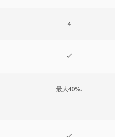
4
最⼤40%
※