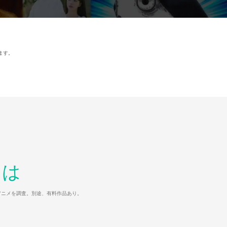
ます。
とは
マ/アニメを調査。別途、有料作品あり。