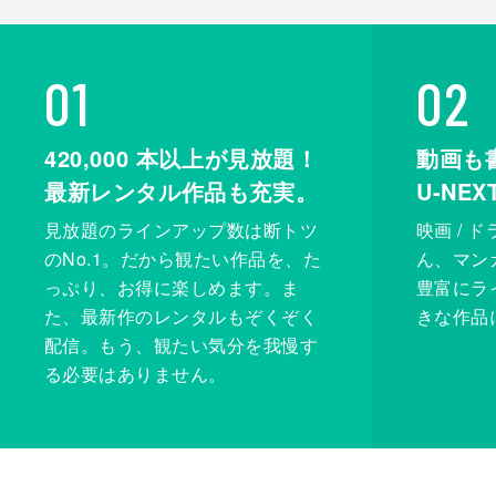
01
02
420,000
本以上が見放題！
動画も
最新レンタル作品も充実。
U-NE
見放題のラインアップ数は断トツ
映画 / 
のNo.1。だから観たい作品を、た
ん、マンガ 
っぷり、お得に楽しめます。ま
豊富にラ
た、最新作のレンタルもぞくぞく
きな作品
配信。もう、観たい気分を我慢す
る必要はありません。