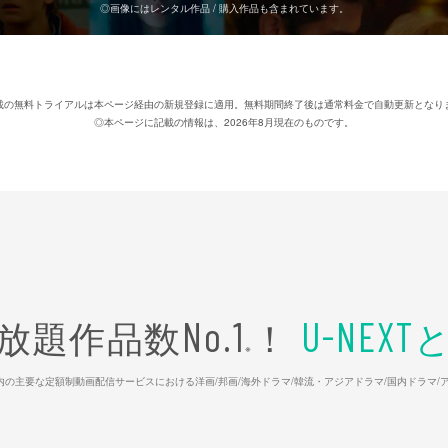
◎画像にはレンタル作品 / 購入作品も含まれています。
載の無料トライアルは本ページ経由の新規登録に適用。無料期間終了後は通常料金で自動更新となり
◎本ページに記載の情報は、2026年8月現在のものです。
放題作品数
！
No.1
U-NEXT
※
26年7⽉ 国内の主要な定額制動画配信サービスにおける洋画/邦画/海外ドラマ/韓流・アジアドラマ/国内ドラ