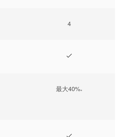
4
最⼤40%
※