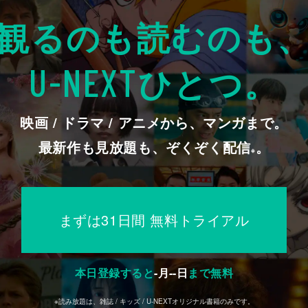
観るのも読むのも
ひとつ。
U-NEXT
映画 / ドラマ / アニメから、マンガまで。
最新作も見放題も、ぞくぞく配信
。
※
まずは31日間 無料トライアル
本日登録すると
-
月
--
日
まで無料
※読み放題は、雑誌 / キッズ / U-NEXTオリジナル書籍のみです。