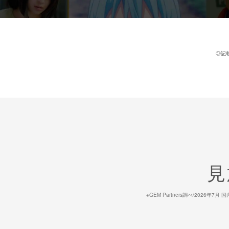
◎記
見
※GEM Partners調べ/20