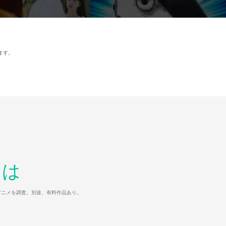
ます。
とは
マ/アニメを調査。別途、有料作品あり。