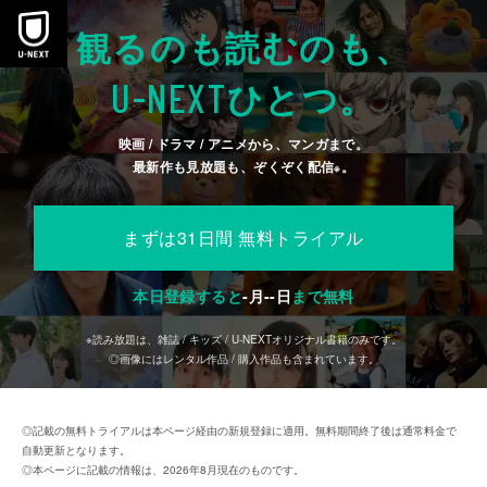
本文へスキップ
観るのも読むのも、
U-NEXT
ひとつ。
映画 / ドラマ / アニメから、マンガまで。
最新作も見放題も、ぞくぞく配信
。
※
まずは31日間 無料トライアル
本日登録すると
-
月
--
日
まで無料
※読み放題は、雑誌 / キッズ / U-NEXTオリジナル書籍のみです。
◎画像にはレンタル作品 / 購入作品も含まれています。
◎記載の無料トライアルは本ページ経由の新規登録に適用。無料期間終了後は通常料金で
自動更新となります。
◎本ページに記載の情報は、2026年8月現在のものです。