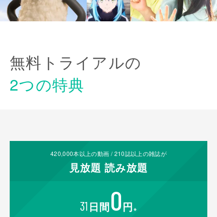
無料トライアルの
2つの特典
420,000
本以上の動画 /
210
誌以上の雑誌が
見放題
読み放題
0
31
日間
円
※