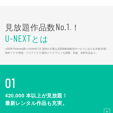
見放題作品数
！
No.1
※
とは
U-NEXT
※GEM Partners調べ/2026年7⽉ 国内の主要な定額制動画配信サービスにおける洋画/邦画/
海外ドラマ/韓流・アジアドラマ/国内ドラマ/アニメを調査。別途、有料作品あり。
01
420,000
本以上が見放題！
最新レンタル作品も充実。