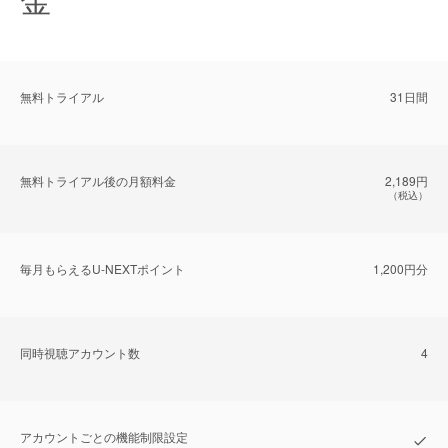
無料トライアル
31日間
無料トライアル後の⽉額料金
2,189円
（税込）
毎⽉もらえるU-NEXTポイント
1,200円分
同時視聴アカウント数
4
アカウントごとの機能制限設定