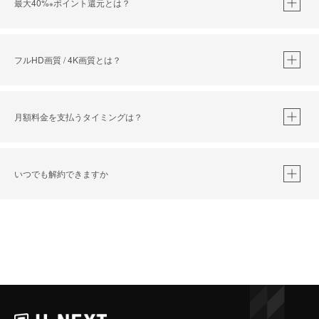
最大40%
ポイント還元とは？
※
※
作品によって必要なポイントが異なります。
フルHD画質 / 4K画質とは？
月額料金を支払うタイミングは？
※
40％ポイント還元の対象は、クレジットカード決済による作品の購入 / レンタルです。
※
iOSアプリのUコイン決済による作品の購入 / レンタルは、20％のポイント還元です。
※
還元の対象外となる決済方法や商品があります。くわしくは
こちら
をご確認ください。
いつでも解約できますか
こちら