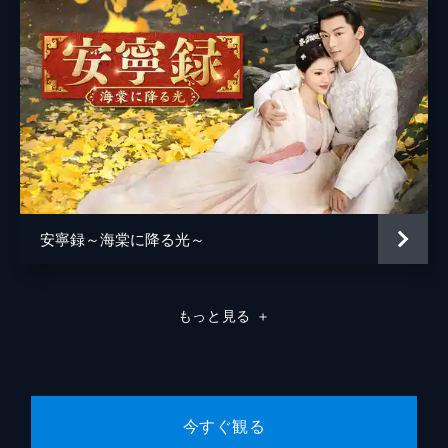
は、商会の面々に見せようとするも門前で拒
まれてしまう。その頃、淮陽王府には双嶺村
の土地の件で、玉焼瓷坊への訴状が届く。柳
眠棠は、非はないと崔行舟に慰められ...。
48分
第8話 青（せい）州の秘密
肌着姿で夫の帰りを待っていた柳眠棠だが、
崔行舟は自らを抑え寝室を出ていく。後日、
范虎から仰山の賊を従える若い男が陸文では
ないかと報告が入る。その男を探すため、崔
行舟は青州行きを決意する。
安寧録～海棠に降る光～
48分
第9話 宿敵との対決
陸文の正体に目星をつけた崔行舟は、兵を率
もっと見る
＋
いて根城に突入する。扉越しに降伏を勧告す
るが、子瑜はそれに応じない。そこで強行突
破しようとしたところへ石義寛が前触れもな
く現れ、捕縛は阻まれてしまう。
48分
今すぐ観る
第10話 白玉（はくぎょく）の君