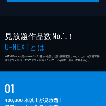
崔行舟は柳眠棠の夫選びを画策するが、彼女
を手放せなくなっていることに気づく。そし
て本人の知らないところで他人に託そうとし
た自分を責める。その頃、淮陽王といいなず
けの廉苪蘭が成婚するという噂が流れる。
48分
見放題作品数
！
No.1
※
とは
U-NEXT
※GEM Partners調べ/2026年7⽉ 国内の主要な定額制動画配信サービスにおける洋画/邦画/
海外ドラマ/韓流・アジアドラマ/国内ドラマ/アニメを調査。別途、有料作品あり。
01
420,000
本以上が見放題！