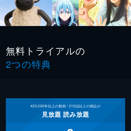
無料トライアルの
2つの特典
420,000
本以上の動画 /
210
誌以上の雑誌が
見放題
読み放題