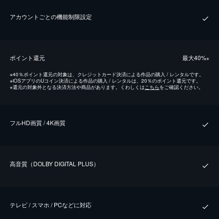
アカウントごとの機能制限設定
ポイント還元
最⼤40%
※
※
40％ポイント還元の対象は、クレジットカード決済による作品の購入 / レンタルです。
※
iOSアプリのUコイン決済による作品の購入 / レンタルは、20％のポイント還元です。
※
還元の対象外となる決済方法や商品があります。くわしくは
こちら
をご確認ください。
フルHD画質 / 4K画質
⾼⾳質（DOLBY DIGITAL PLUS）
テレビ / スマホ / PCなどに対応