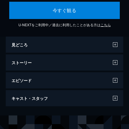
今すぐ観る
U-NEXTをご利用中／過去に利用したことがある方は
こちら
見どころ
ストーリー
エピソード
第1話 記憶のない妻
キャスト・スタッフ
雷雨の夜、山賊との戦闘中、淮陽王・崔行舟
を鋭い矢が襲う。矢は突き刺さる寸前で食い
止められるが、矢を放った仮面の人物はそれ
出演
ジャン・ワンイー
を見て姿を消す。ある日、賑やかな霊泉鎮に
ワン・チューラン