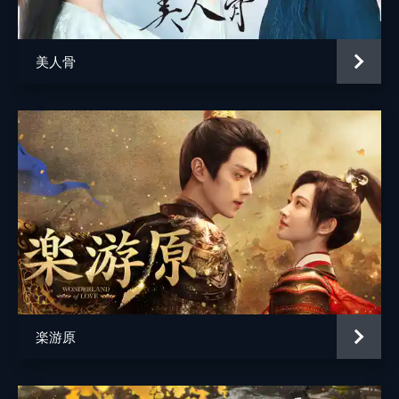
ほしいと頼む。頼むなら夫婦で来るべきだと
一度は断られるが...。
48分
美人骨
第5話 殿下の一文銭
柳眠棠は、酔い潰れて帰宅した崔行舟を何も
聞かずに介抱し、自分が家を支えるから安心
して碁を続けてほしいと伝える。その言葉に
温かみを感じた崔行舟は、倒れていた柳眠棠
を見つけた日のことを思い出す。
48分
第6話 冷戦からの再出発
崔行舟と冷戦状態になった柳眠棠。かつて自
分たちはどんな夫婦だったのかと疑問を抱く
も、崔行舟には恩義があるため、恩人として
尽くそうと心を決める。一方、霊泉鎮瓷行商
会は運搬船の貸し出しに難色を示すが...。
楽游原
49分
第7話 開かれた商会の扉
トンボの文様の皿の焼成に成功した柳眠棠