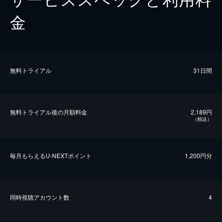
金
無料トライアル
31日間
無料トライアル後の⽉額料金
2,189円
（税込）
毎⽉もらえるU-NEXTポイント
1,200円分
同時視聴アカウント数
4