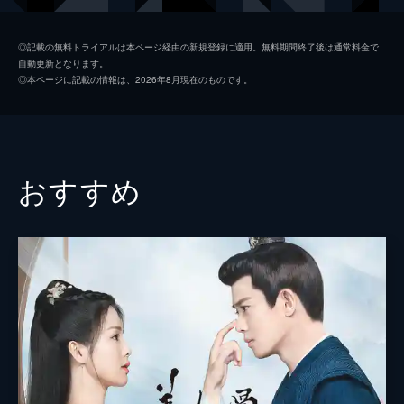
到着した馬車があった。
48分
監督
リウ・グオナン
第2話 追う者と追われる者
◎記載の無料トライアルは本ページ経由の新規登録に適用。無料期間終了後は通常料金で
自動更新となります。
崔行舟は配下に柳眠棠を尾行させるが変わっ
ツォン・シアオ
◎本ページに記載の情報は、2026年8月現在のものです。
た様子は見られず、記憶を失った芝居をして
いるのではと疑う。白状させようと屋敷に戻
ったところ、ちょうど湯に漬かっていた彼女
の美しい姿に思わず見とれてしまう。
48分
おすすめ
第3話 仰（ぎょう）山からの刺客
とある屋敷に響く物悲しい琴の音が止み、若
君と呼ばれる男・子瑜が侍女の孫蕓児に柳眠
棠の行方を尋ねる。そこへ消息がわかったと
報告が入るが、喜ぶ子瑜とは反対に孫蕓児は
複雑な表情を見せる。
47分
第4話 崔（さい）氏の店開き
趙泉の案内で、人里離れた庵に住む絵師の陳
実を訪ねた柳眠棠は、超絶技巧で描かれたの
トンボの絵を神業と褒め、店の陶印を彫って