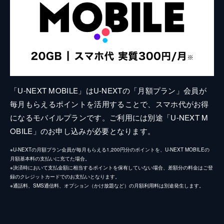
「U-NEXT MOBILE」はU-NEXTの「月額プラン」会員が
毎月もらえるポイントを活用することで、スマホ代がお得
になるモバイルプランです。ご利用には別途「U-NEXT M
OBILE」のお申し込みが必要となります。
※U-NEXTの月額プラン会員が毎月もらえる1,200円分のポイントを、U-NEXT MOBILEの
月額基本料の支払いに充てた場合。
※決済時において支払金額に相当するポイントを保有していない場合、差額分の料金はご登
録のクレジットカードでのお支払いとなります。
※通話料、SMS通信料、オプション（かけ放題など）の月額利用料は別途発生します。