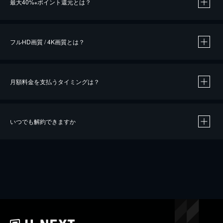
最大40%
ポイント還元とは？
※
※
作品によって必要なポイントが異なります。
フルHD画質 / 4K画質とは？
月額料金を支払うタイミングは？
※
40％ポイント還元の対象は、クレジットカード決済による作品の購入 / レンタルです。
※
iOSアプリのUコイン決済による作品の購入 / レンタルは、20％のポイント還元です。
※
還元の対象外となる決済方法や商品があります。くわしくは
こちら
をご確認ください。
いつでも解約できますか
こちら