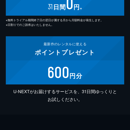
0
31
日間
円
※
※無料トライアル期間終了日の翌日が属する月から月額料金が発生します。
※日割りでのご請求はいたしません。
最新作の
レンタルに使える
ポイント
プレゼント
600
円分
U-NEXTがお届けするサービスを、31日間ゆっくりと
お試しください。