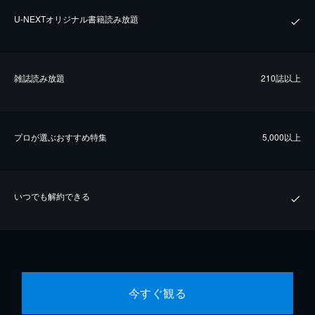
U-NEXTオリジナル書籍読み放題
雑誌読み放題
210誌以上
プロが選ぶおすすめ特集
5,000以上
いつでも解約できる
今すぐ観る