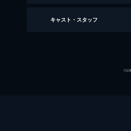
キャスト・スタッフ
ウィキッド ふたりの魔女
161分
出演
◎記