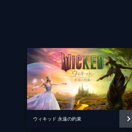
声の出演
監督
脚本
ウィキッド 永遠の約束
原作