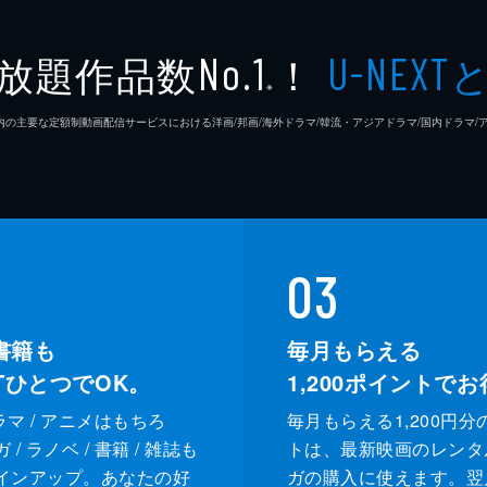
放題作品数
！
No.1
U-NEXT
※
26年7⽉ 国内の主要な定額制動画配信サービスにおける洋画/邦画/海外ドラマ/韓流・アジアドラマ/国内ドラ
03
書籍も
毎月もらえる
XTひとつでOK。
1,200
ポイントでお
ドラマ / アニメはもちろ
毎月もらえる1,200円分
/ ラノベ / 書籍 / 雑誌も
トは、最新映画のレンタ
インアップ。あなたの好
ガの購入に使えます。翌