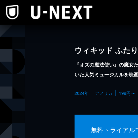
本文へスキップ
ウィキッド ふた
『オズの魔法使い』の魔女
いた人気ミュージカルを映
2024年
アメリカ
199円〜
無料トライアル