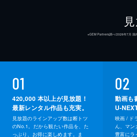
見
※GEM Partners調べ/20
01
02
420,000
本以上が見放題！
動画も
最新レンタル作品も充実。
U-NE
見放題のラインアップ数は断トツ
映画 / 
のNo.1。だから観たい作品を、た
ん、マンガ 
っぷり、お得に楽しめます。ま
豊富にラ