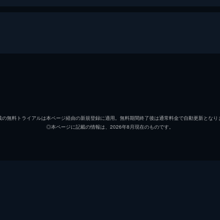
エルファバ
シンシ
グリンダ
アリア
載の無料トライアルは本ページ経由の新規登録に適用。無料期間終了後は通常料金で自動更新となり
◎本ページに記載の情報は、2026年8月現在のものです。
フィエロ
ジョナ
ボック
イーサ
ファニー
ボーウ
シェンシェン
ブロン