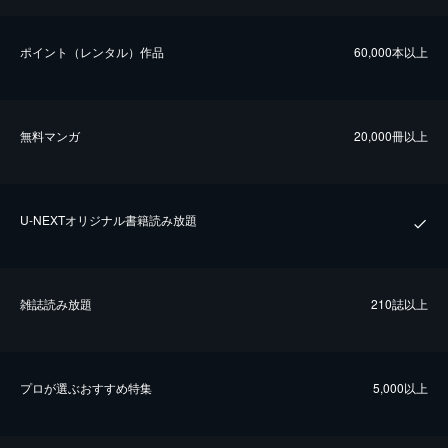
ポイント（レンタル）作品
60,000本以上
無料マンガ
20,000冊以上
U-NEXTオリジナル書籍読み放題
雑誌読み放題
210誌以上
プロが選ぶおすすめ特集
5,000以上