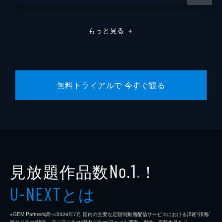
もっと見る
＋
無料トライアルで 今すぐ観る
見放題作品数
！
No.1
※
とは
U-NEXT
※GEM Partners調べ/2026年7⽉ 国内の主要な定額制動画配信サービスにおける洋画/邦画/
海外ドラマ/韓流・アジアドラマ/国内ドラマ/アニメを調査。別途、有料作品あり。