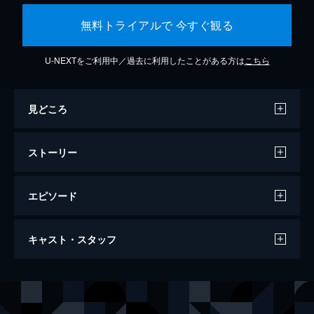
無料トライアルで 今すぐ観る
U-NEXTをご利用中／過去に利用したことがある方は
こちら
見どころ
ストーリー
エピソード
ウィキッド ふたりの魔女
キャスト・スタッフ
161分
出演
エルファバ
シンシア・エリヴォ
グリンダ
アリアナ・グランデ