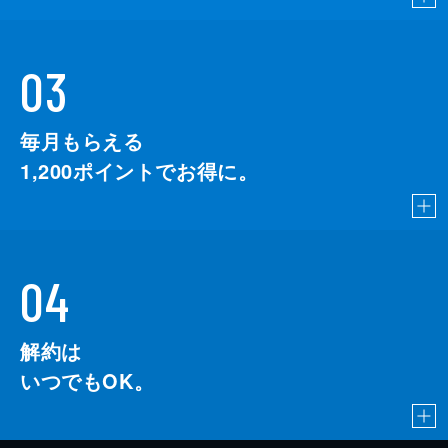
03
毎月もらえる
1,200
ポイントでお得に。
04
解約は
いつでもOK。