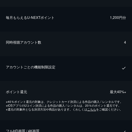
毎⽉もらえるU-NEXTポイント
1,200円分
同時視聴アカウント数
4
アカウントごとの機能制限設定
ポイント還元
最⼤40%
※
※
40％ポイント還元の対象は、クレジットカード決済による作品の購入 / レンタルです。
※
iOSアプリのUコイン決済による作品の購入 / レンタルは、20％のポイント還元です。
※
還元の対象外となる決済方法や商品があります。くわしくは
こちら
をご確認ください。
フルHD画質 / 4K画質