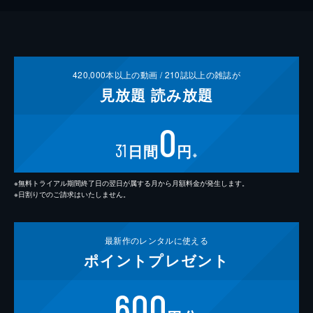
420,000
本以上の動画 /
210
誌以上の雑誌が
見放題
読み放題
0
31
日間
円
※
※無料トライアル期間終了日の翌日が属する月から月額料金が発生します。
※日割りでのご請求はいたしません。
最新作の
レンタルに使える
ポイント
プレゼント
600