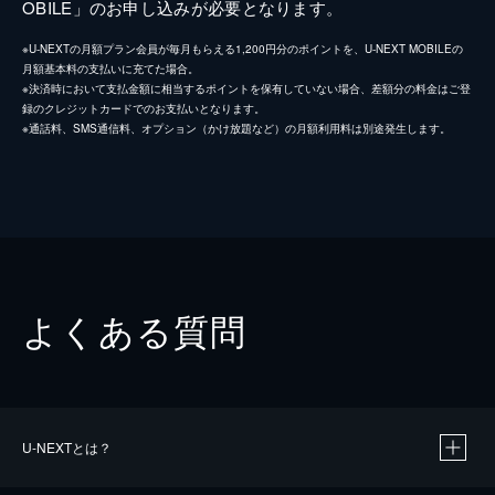
OBILE」のお申し込みが必要となります。
※U-NEXTの月額プラン会員が毎月もらえる1,200円分のポイントを、U-NEXT MOBILEの
月額基本料の支払いに充てた場合。
※決済時において支払金額に相当するポイントを保有していない場合、差額分の料金はご登
録のクレジットカードでのお支払いとなります。
※通話料、SMS通信料、オプション（かけ放題など）の月額利用料は別途発生します。
よくある質問
U-NEXTとは？