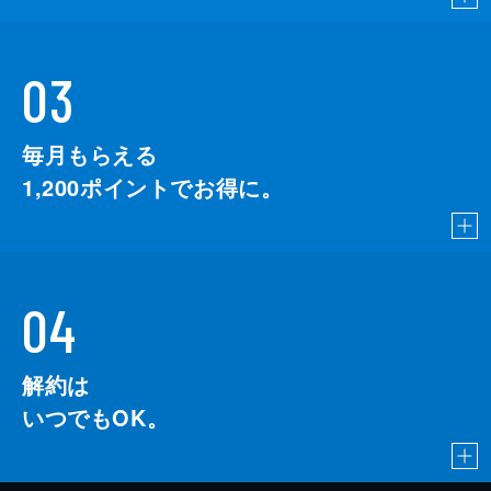
03
毎月もらえる
1,200
ポイントでお得に。
04
解約は
いつでもOK。