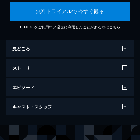
無料トライアルで 今すぐ観る
U-NEXTをご利用中／過去に利用したことがある方は
こちら
見どころ
ストーリー
エピソード
ウィキッド ふたりの魔女
キャスト・スタッフ
161分
出演
エルファバ
シンシア・エリヴォ
グリンダ
アリアナ・グランデ