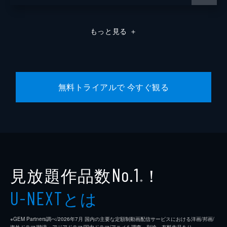
もっと見る
＋
無料トライアルで 今すぐ観る
見放題作品数
！
No.1
※
とは
U-NEXT
※GEM Partners調べ/2026年7⽉ 国内の主要な定額制動画配信サービスにおける洋画/邦画/
海外ドラマ/韓流・アジアドラマ/国内ドラマ/アニメを調査。別途、有料作品あり。