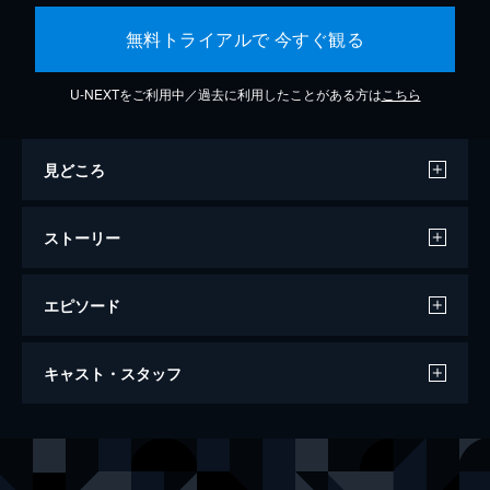
無料トライアルで 今すぐ観る
U-NEXTをご利用中／過去に利用したことがある方は
こちら
見どころ
ストーリー
エピソード
ウィキッド ふたりの魔女
キャスト・スタッフ
161分
出演
エルファバ
シンシア・エリヴォ
グリンダ
アリアナ・グランデ