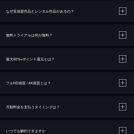
なぜ見放題作品とレンタル作品があるの？
無料トライアルは何が無料？
※
最大40%
ポイント還元とは？
※
※
作品によって必要なポイントが異なります。
フルHD画質 / 4K画質とは？
月額料金を支払うタイミングは？
※
40％ポイント還元の対象は、クレジットカード決済による作品の購入 / レンタルです。
※
iOSアプリのUコイン決済による作品の購入 / レンタルは、20％のポイント還元です。
※
還元の対象外となる決済方法や商品があります。くわしくは
こちら
をご確認ください。
いつでも解約できますか