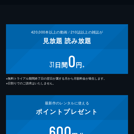
420,000
本以上の動画 /
210
誌以上の雑誌が
見放題
読み放題
0
31
日間
円
※
※無料トライアル期間終了日の翌日が属する月から月額料金が発生します。
※日割りでのご請求はいたしません。
最新作の
レンタルに使える
ポイント
プレゼント
600