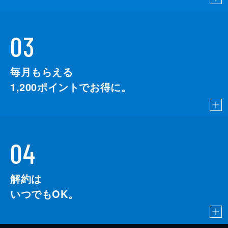
03
毎月もらえる
1,200
ポイントでお得に。
04
解約は
いつでもOK。