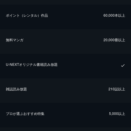
ポイント（レンタル）作品
60,000本以上
無料マンガ
20,000冊以上
U-NEXTオリジナル書籍読み放題
雑誌読み放題
210誌以上
プロが選ぶおすすめ特集
5,000以上