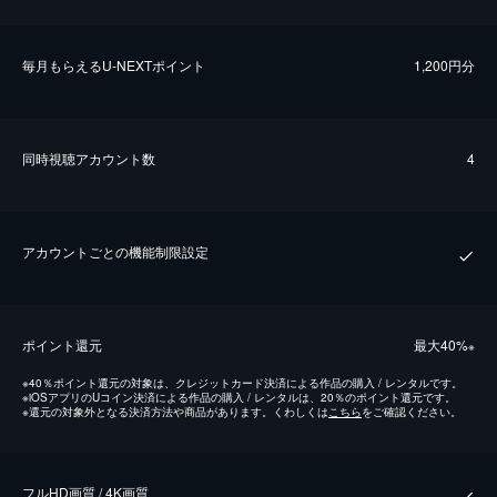
毎⽉もらえるU-NEXTポイント
1,200円分
同時視聴アカウント数
4
アカウントごとの機能制限設定
ポイント還元
最⼤40%
※
※
40％ポイント還元の対象は、クレジットカード決済による作品の購入 / レンタルです。
※
iOSアプリのUコイン決済による作品の購入 / レンタルは、20％のポイント還元です。
※
還元の対象外となる決済方法や商品があります。くわしくは
こちら
をご確認ください。
フルHD画質 / 4K画質