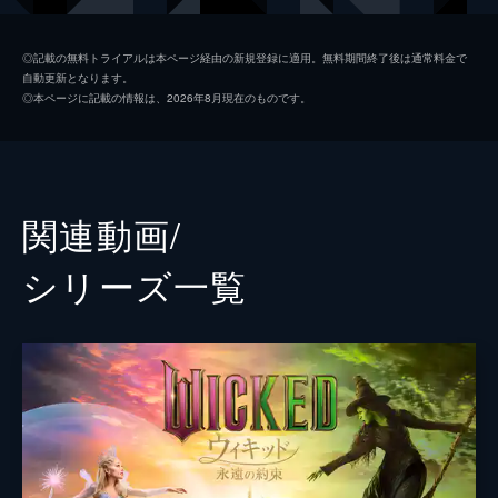
フィエロ
ジョナサン・ベイリー
◎記載の無料トライアルは本ページ経由の新規登録に適用。無料期間終了後は通常料金で
自動更新となります。
ボック
イーサン・スレイター
◎本ページに記載の情報は、2026年8月現在のものです。
ファニー
ボーウェン・ヤン
シェンシェン
ブロンウィン・ジェームズ
キアラ・セトル
関連動画/
マリッサ・ボーディ
シリーズ⼀覧
マダム・モリブル
ミシェル・ヨー
オズの魔法使い
ジェフ・ゴールドブラム
声の出演
ディラモンド教授
ピーター・ディンクレイジ
監督
ジョン・Ｍ・チュウ
脚本
ウィニー・ホルツマン