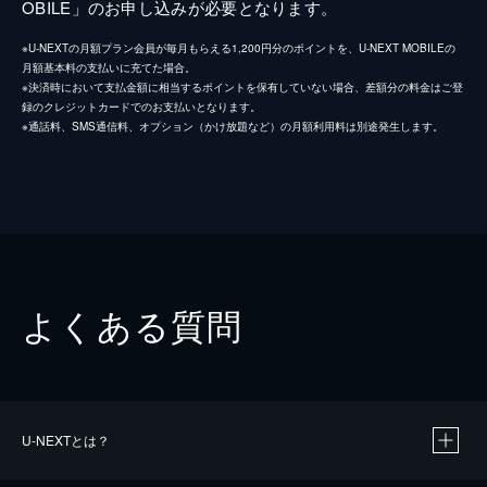
OBILE」のお申し込みが必要となります。
※U-NEXTの月額プラン会員が毎月もらえる1,200円分のポイントを、U-NEXT MOBILEの
月額基本料の支払いに充てた場合。
※決済時において支払金額に相当するポイントを保有していない場合、差額分の料金はご登
録のクレジットカードでのお支払いとなります。
※通話料、SMS通信料、オプション（かけ放題など）の月額利用料は別途発生します。
よくある質問
U-NEXTとは？