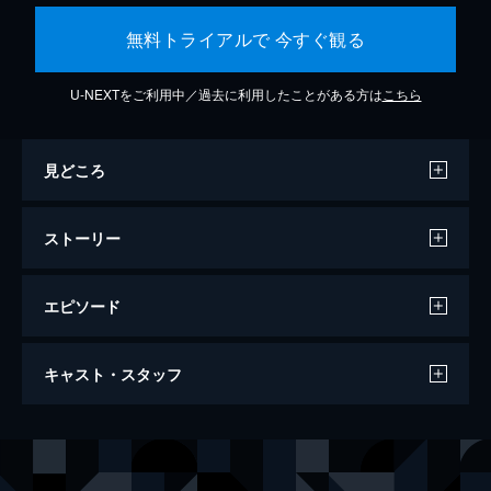
無料トライアルで 今すぐ観る
U-NEXTをご利用中／過去に利用したことがある方は
こちら
見どころ
ストーリー
エピソード
ウィキッド ふたりの魔女
キャスト・スタッフ
161分
出演
エルファバ
シンシア・エリヴォ
グリンダ
アリアナ・グランデ