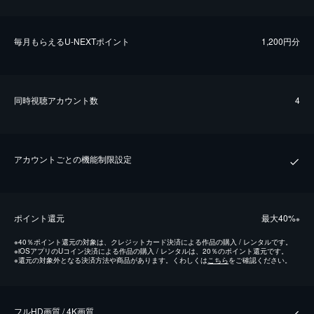
毎⽉もらえるU-NEXTポイント
1,200円分
同時視聴アカウント数
4
アカウントごとの機能制限設定
ポイント還元
最⼤40%
※
※
40％ポイント還元の対象は、クレジットカード決済による作品の購入 / レンタルです。
※
iOSアプリのUコイン決済による作品の購入 / レンタルは、20％のポイント還元です。
※
還元の対象外となる決済方法や商品があります。くわしくは
こちら
をご確認ください。
フルHD画質 / 4K画質