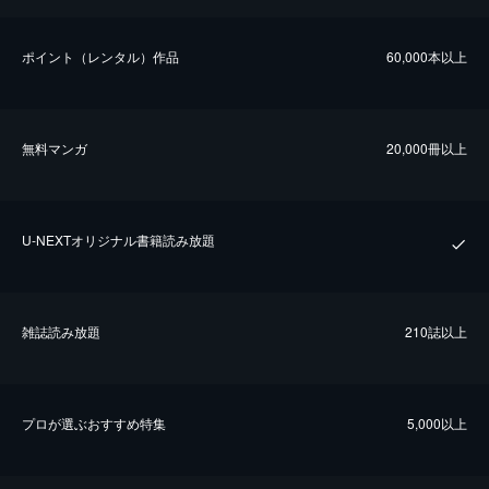
ポイント（レンタル）作品
60,000本以上
無料マンガ
20,000冊以上
U-NEXTオリジナル書籍読み放題
雑誌読み放題
210誌以上
プロが選ぶおすすめ特集
5,000以上