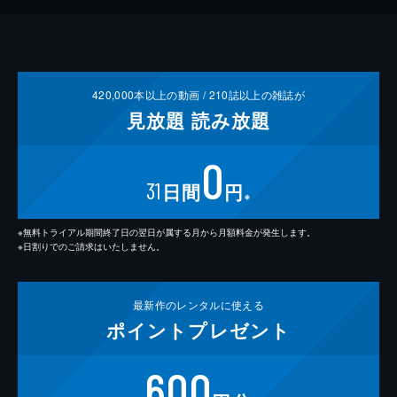
420,000
本以上の動画 /
210
誌以上の雑誌が
見放題
読み放題
0
31
日間
円
※
※無料トライアル期間終了日の翌日が属する月から月額料金が発生します。
※日割りでのご請求はいたしません。
最新作の
レンタルに使える
ポイント
プレゼント
600