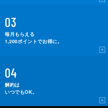
03
毎月もらえる
1,200
ポイントでお得に。
04
解約は
いつでもOK。