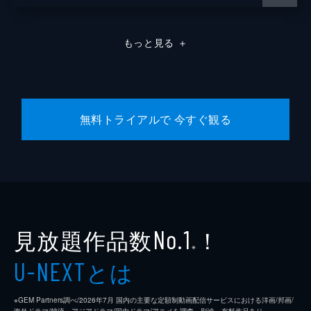
もっと見る
＋
無料トライアルで 今すぐ観る
見放題作品数
！
No.1
※
とは
U-NEXT
※GEM Partners調べ/2026年7⽉ 国内の主要な定額制動画配信サービスにおける洋画/邦画/
海外ドラマ/韓流・アジアドラマ/国内ドラマ/アニメを調査。別途、有料作品あり。