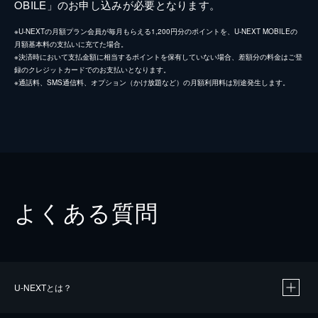
OBILE」のお申し込みが必要となります。
※U-NEXTの月額プラン会員が毎月もらえる1,200円分のポイントを、U-NEXT MOBILEの
月額基本料の支払いに充てた場合。
※決済時において支払金額に相当するポイントを保有していない場合、差額分の料金はご登
録のクレジットカードでのお支払いとなります。
※通話料、SMS通信料、オプション（かけ放題など）の月額利用料は別途発生します。
よくある質問
U-NEXTとは？