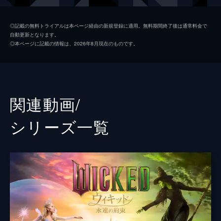
フィエロ
ジョナサン・ベイリー
◎記載の無料トライアルは本ページ経由の新規登録に適用。無料期間終了後は通常料金で
自動更新となります。
ボック
イーサン・スレイター
◎本ページに記載の情報は、2026年8月現在のものです。
ファニー
ボーウェン・ヤン
シェンシェン
ブロンウィン・ジェームズ
キアラ・セトル
関連動画/
マリッサ・ボーディ
シリーズ⼀覧
マダム・モリブル
ミシェル・ヨー
オズの魔法使い
ジェフ・ゴールドブラム
声の出演
ディラモンド教授
ピーター・ディンクレイジ
監督
ジョン・Ｍ・チュウ
脚本
ウィニー・ホルツマン