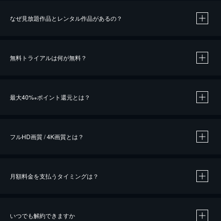
なぜ見放題作品とレンタル作品があるの？
無料トライアルは何が無料？
※
最大40%
ポイント還元とは？
※
※
作品によって必要なポイントが異なります。
フルHD画質 / 4K画質とは？
月額料金を支払うタイミングは？
※
40％ポイント還元の対象は、クレジットカード決済による作品の購入 / レンタルです。
※
iOSアプリのUコイン決済による作品の購入 / レンタルは、20％のポイント還元です。
※
還元の対象外となる決済方法や商品があります。くわしくは
こちら
をご確認ください。
いつでも解約できますか