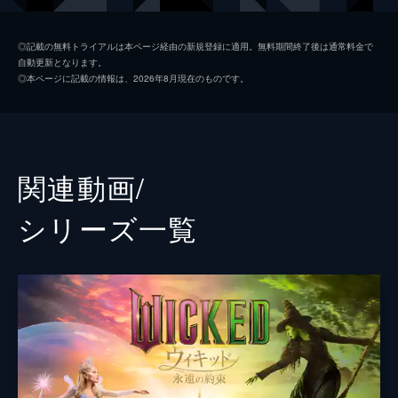
フィエロ
ジョナサン・ベイリー
◎記載の無料トライアルは本ページ経由の新規登録に適用。無料期間終了後は通常料金で
自動更新となります。
ボック
イーサン・スレイター
◎本ページに記載の情報は、2026年8月現在のものです。
ファニー
ボーウェン・ヤン
シェンシェン
ブロンウィン・ジェームズ
キアラ・セトル
関連動画/
マリッサ・ボーディ
シリーズ⼀覧
マダム・モリブル
ミシェル・ヨー
オズの魔法使い
ジェフ・ゴールドブラム
声の出演
ディラモンド教授
ピーター・ディンクレイジ
監督
ジョン・Ｍ・チュウ
脚本
ウィニー・ホルツマン