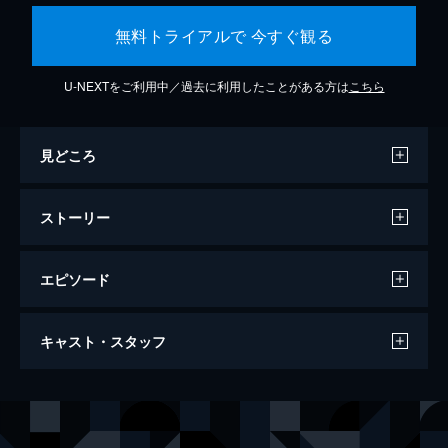
無料トライアルで 今すぐ観る
U-NEXTをご利用中／過去に利用したことがある方は
こちら
見どころ
ストーリー
エピソード
ウィキッド ふたりの魔女
キャスト・スタッフ
161分
出演
エルファバ
シンシア・エリヴォ
グリンダ
アリアナ・グランデ