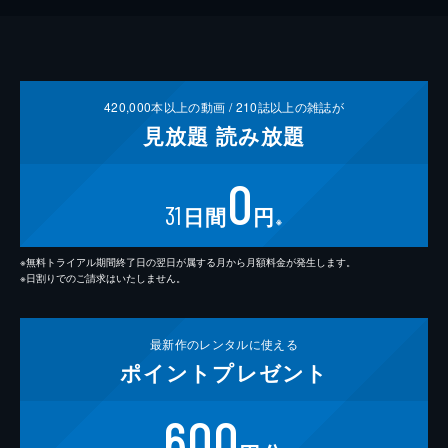
420,000
本以上の動画 /
210
誌以上の雑誌が
見放題
読み放題
0
31
日間
円
※
※無料トライアル期間終了日の翌日が属する月から月額料金が発生します。
※日割りでのご請求はいたしません。
最新作の
レンタルに使える
ポイント
プレゼント
600