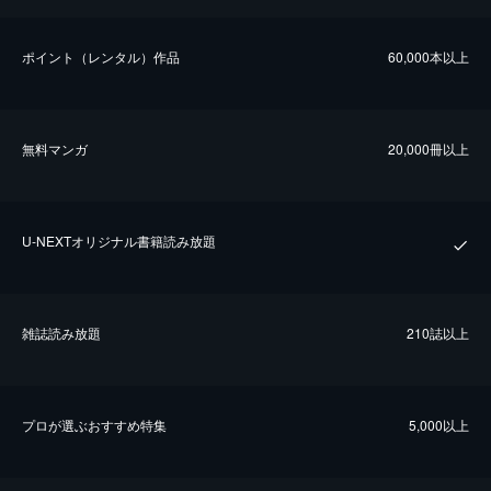
ポイント（レンタル）作品
60,000本以上
無料マンガ
20,000冊以上
U-NEXTオリジナル書籍読み放題
雑誌読み放題
210誌以上
プロが選ぶおすすめ特集
5,000以上