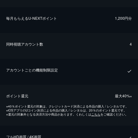
毎⽉もらえるU-NEXTポイント
1,200円分
同時視聴アカウント数
4
アカウントごとの機能制限設定
ポイント還元
最⼤40%
※
※
40％ポイント還元の対象は、クレジットカード決済による作品の購入 / レンタルです。
※
iOSアプリのUコイン決済による作品の購入 / レンタルは、20％のポイント還元です。
※
還元の対象外となる決済方法や商品があります。くわしくは
こちら
をご確認ください。
フルHD画質 / 4K画質