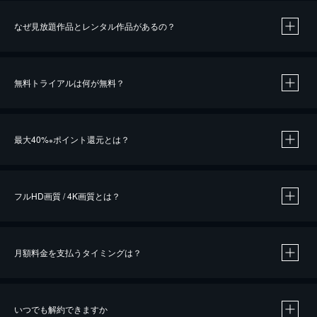
なぜ見放題作品とレンタル作品があるの？
無料トライアルは何が無料？
※
最大40%
ポイント還元とは？
※
※
作品によって必要なポイントが異なります。
フルHD画質 / 4K画質とは？
月額料金を支払うタイミングは？
※
40％ポイント還元の対象は、クレジットカード決済による作品の購入 / レンタルです。
※
iOSアプリのUコイン決済による作品の購入 / レンタルは、20％のポイント還元です。
※
還元の対象外となる決済方法や商品があります。くわしくは
こちら
をご確認ください。
いつでも解約できますか