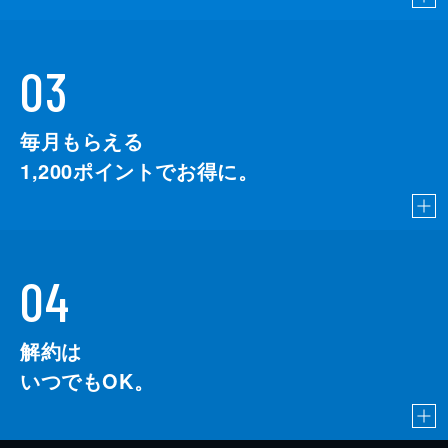
03
毎月もらえる
1,200
ポイントでお得に。
04
解約は
いつでもOK。