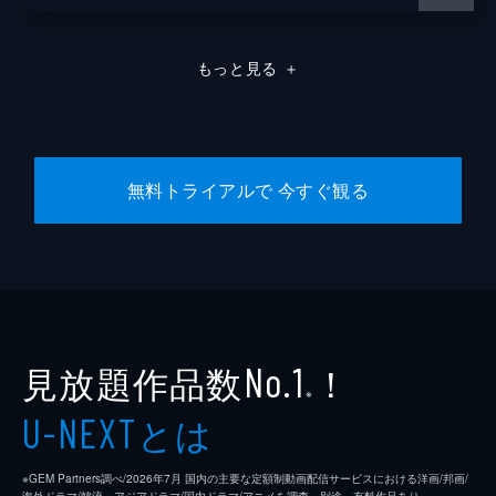
もっと見る
＋
無料トライアルで 今すぐ観る
見放題作品数
！
No.1
※
とは
U-NEXT
※GEM Partners調べ/2026年7⽉ 国内の主要な定額制動画配信サービスにおける洋画/邦画/
海外ドラマ/韓流・アジアドラマ/国内ドラマ/アニメを調査。別途、有料作品あり。