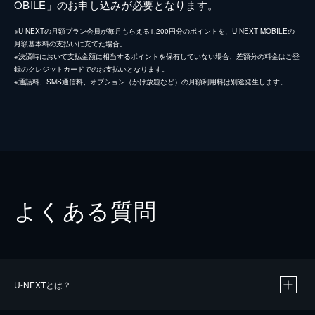
OBILE」のお申し込みが必要となります。
※U-NEXTの月額プラン会員が毎月もらえる1,200円分のポイントを、U-NEXT MOBILEの
月額基本料の支払いに充てた場合。
※決済時において支払金額に相当するポイントを保有していない場合、差額分の料金はご登
録のクレジットカードでのお支払いとなります。
※通話料、SMS通信料、オプション（かけ放題など）の月額利用料は別途発生します。
よくある質問
U-NEXTとは？