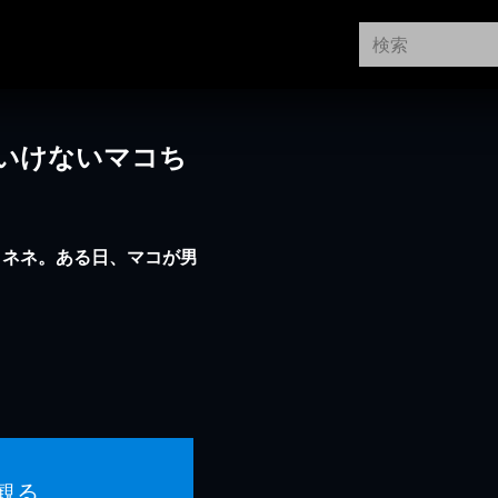
いけないマコち
とネネ。ある日、マコが男
観る