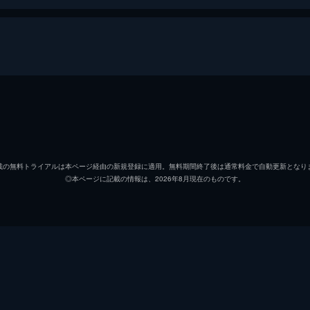
ん
つぼみ
佐久間麻由
載の無料トライアルは本ページ経由の新規登録に適用。無料期間終了後は通常料金で自動更新となり
◎本ページに記載の情報は、2026年8月現在のものです。
岡部尚
浅野麻衣子
浦井崇
宮田亜紀