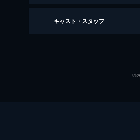
キャスト・スタッフ
くりいむレモン いけないマコちゃ
77分
出演
◎記