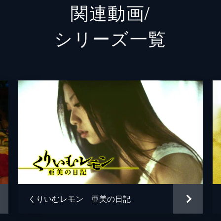
関連動画/
川上貴史
シリーズ⼀覧
保坂大輔
保坂大輔
長嶌寛幸
永森裕二
松井建始
くりいむレモン 亜美の日記