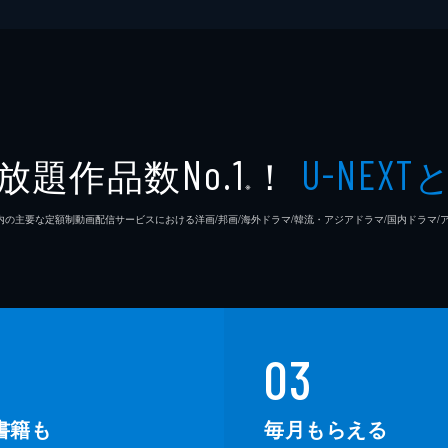
放題作品数
！
No.1
U-NEXT
※
26年7⽉ 国内の主要な定額制動画配信サービスにおける洋画/邦画/海外ドラマ/韓流・アジアドラマ/国内ドラ
03
書籍も
毎月もらえる