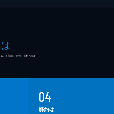
とは
マ/アニメを調査。別途、有料作品あり。
04
解約は