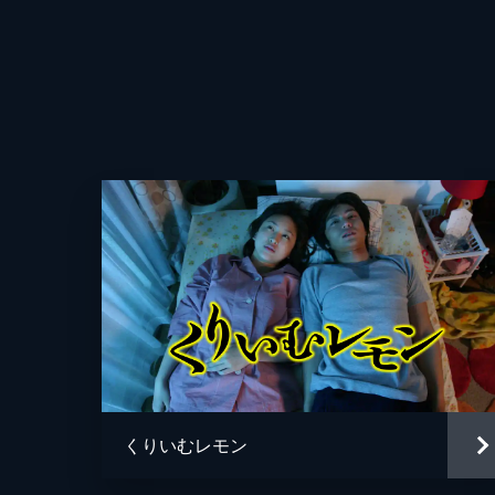
監督
脚本
音楽
製作
くりいむレモン