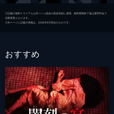
塩崎沙織
◎記載の無料トライアルは本ページ経由の新規登録に適用。無料期間終了後は通常料金で
自動更新となります。
渡部遼介
◎本ページに記載の情報は、2026年8月現在のものです。
黒田晃
三上剛史
長沢一樹
おすすめ
監督
永岡久明
脚本
永岡久明
原作
SMIRAL
音楽
安田光一
製作
横山英明