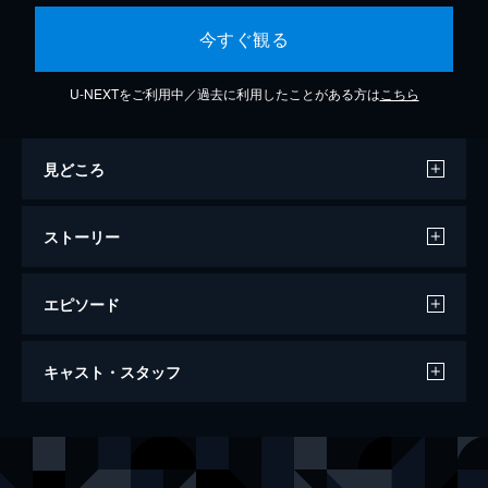
今すぐ観る
U-NEXTをご利用中／過去に利用したことがある方は
こちら
見どころ
ストーリー
エピソード
ルームメイト Room Mate2008
キャスト・スタッフ
72分
出演
田原みどり
SAWACO