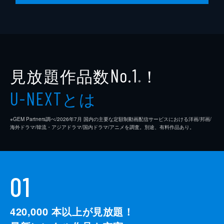
見放題作品数
！
No.1
※
とは
U-NEXT
※GEM Partners調べ/2026年7⽉ 国内の主要な定額制動画配信サービスにおける洋画/邦画/
海外ドラマ/韓流・アジアドラマ/国内ドラマ/アニメを調査。別途、有料作品あり。
01
420,000
本以上が見放題！