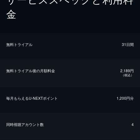
金
無料トライアル
31日間
無料トライアル後の⽉額料金
2,189円
（税込）
毎⽉もらえるU-NEXTポイント
1,200円分
同時視聴アカウント数
4