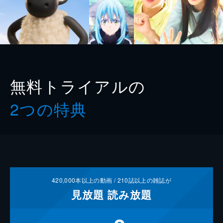
無料トライアルの
2つの特典
420,000
本以上の動画 /
210
誌以上の雑誌が
見放題
読み放題