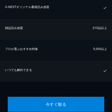
U-NEXTオリジナル書籍読み放題
雑誌読み放題
210誌以上
プロが選ぶおすすめ特集
5,000以上
いつでも解約できる
今すぐ観る