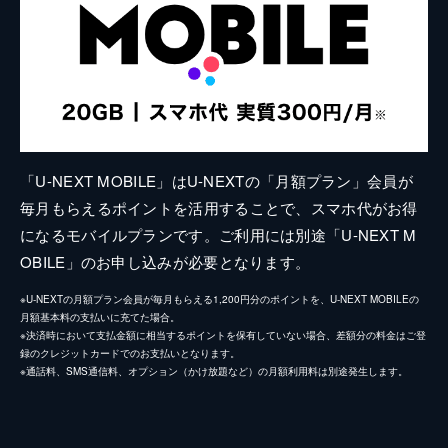
「U-NEXT MOBILE」はU-NEXTの「月額プラン」会員が
毎月もらえるポイントを活用することで、スマホ代がお得
になるモバイルプランです。ご利用には別途「U-NEXT M
OBILE」のお申し込みが必要となります。
※U-NEXTの月額プラン会員が毎月もらえる1,200円分のポイントを、U-NEXT MOBILEの
月額基本料の支払いに充てた場合。
※決済時において支払金額に相当するポイントを保有していない場合、差額分の料金はご登
録のクレジットカードでのお支払いとなります。
※通話料、SMS通信料、オプション（かけ放題など）の月額利用料は別途発生します。