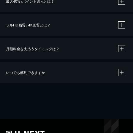
最大40%
ポイント還元とは？
※
※
作品によって必要なポイントが異なります。
フルHD画質 / 4K画質とは？
月額料金を支払うタイミングは？
※
40％ポイント還元の対象は、クレジットカード決済による作品の購入 / レンタルです。
※
iOSアプリのUコイン決済による作品の購入 / レンタルは、20％のポイント還元です。
※
還元の対象外となる決済方法や商品があります。くわしくは
こちら
をご確認ください。
いつでも解約できますか
こちら