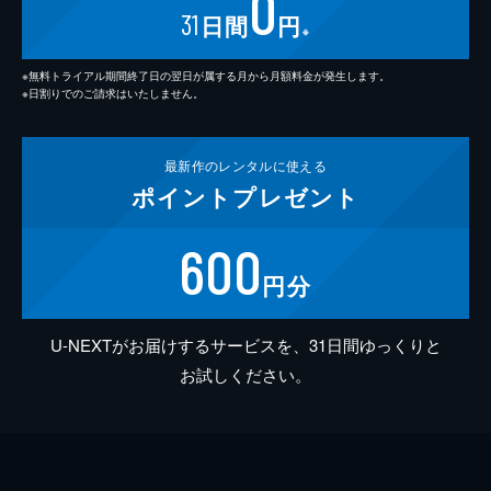
0
31
日間
円
※
※無料トライアル期間終了日の翌日が属する月から月額料金が発生します。
※日割りでのご請求はいたしません。
最新作の
レンタルに使える
ポイント
プレゼント
600
円分
U-NEXTがお届けするサービスを、31日間ゆっくりと
お試しください。