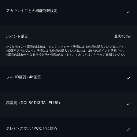
アカウントごとの機能制限設定
ポイント還元
最⼤40%
※
※
40％ポイント還元の対象は、クレジットカード決済による作品の購入 / レンタルです。
※
iOSアプリのUコイン決済による作品の購入 / レンタルは、20％のポイント還元です。
※
還元の対象外となる決済方法や商品があります。くわしくは
こちら
をご確認ください。
フルHD画質 / 4K画質
⾼⾳質（DOLBY DIGITAL PLUS）
テレビ / スマホ / PCなどに対応