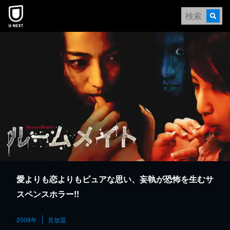
本文へスキップ
愛よりも恋よりもピュアな思い、妄執が恐怖を生むサ
スペンスホラー!!
2008年
見放題