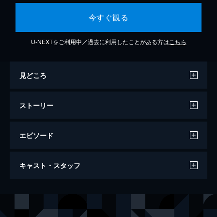
今すぐ観る
U-NEXTをご利用中／過去に利用したことがある方は
こちら
見どころ
ストーリー
エピソード
『あんさんぶるスターズ！オン・ステー
キャスト・スタッフ
ジ』
171分
出演
明星スバル
小澤廉
氷鷹北斗
山本一慶