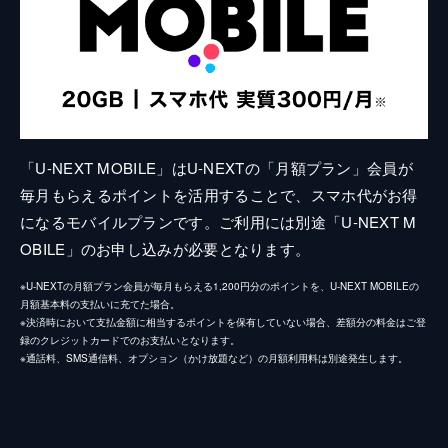
「U-NEXT MOBILE」はU-NEXTの「月額プラン」会員が
毎月もらえるポイントを活用することで、スマホ代がお得
になるモバイルプランです。ご利用には別途「U-NEXT M
OBILE」のお申し込みが必要となります。
※U-NEXTの月額プラン会員が毎月もらえる1,200円分のポイントを、U-NEXT MOBILEの
月額基本料の支払いに充てた場合。
※決済時において支払金額に相当するポイントを保有していない場合、差額分の料金はご登
録のクレジットカードでのお支払いとなります。
※通話料、SMS通信料、オプション（かけ放題など）の月額利用料は別途発生します。