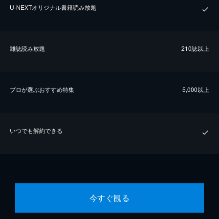
U-NEXTオリジナル書籍読み放題
雑誌読み放題
210誌以上
プロが選ぶおすすめ特集
5,000以上
いつでも解約できる
今すぐ観る