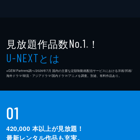
見放題作品数
！
No.1
※
とは
U-NEXT
※GEM Partners調べ/2026年7⽉ 国内の主要な定額制動画配信サービスにおける洋画/邦画/
海外ドラマ/韓流・アジアドラマ/国内ドラマ/アニメを調査。別途、有料作品あり。
01
420,000
本以上が見放題！
最新レンタル作品も充実。