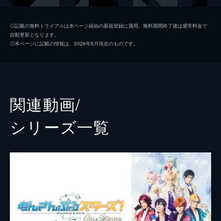
遊木真
松村泰一郎
◎記載の無料トライアルは本ページ経由の新規登録に適用。無料期間終了後は通常料金で
自動更新となります。
衣更真緒
谷水力
◎本ページに記載の情報は、2026年8月現在のものです。
大神晃牙
赤澤遼太郎
朔間零
小南光司
羽風薫
奥谷知弘
関連動画/
乙狩アドニス
瑛
シリーズ⼀覧
鬼龍紅郎
上田堪大
蓮巳敬人
小松準弥
神崎颯馬
樋口裕太
南雲鉄虎
小西成弥
紫之創
櫻井圭登