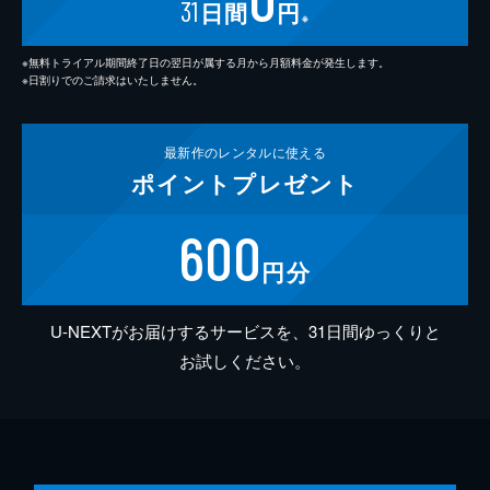
31
日間
円
※
※無料トライアル期間終了日の翌日が属する月から月額料金が発生します。
※日割りでのご請求はいたしません。
最新作の
レンタルに使える
ポイント
プレゼント
600
円分
U-NEXTがお届けするサービスを、31日間ゆっくりと
お試しください。