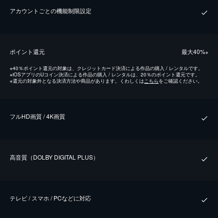
アカウントごとの機能制限設定
ポイント還元
最⼤40%
※
※
40％ポイント還元の対象は、クレジットカード決済による作品の購入 / レンタルです。
※
iOSアプリのUコイン決済による作品の購入 / レンタルは、20％のポイント還元です。
※
還元の対象外となる決済方法や商品があります。くわしくは
こちら
をご確認ください。
フルHD画質 / 4K画質
⾼⾳質（DOLBY DIGITAL PLUS）
テレビ / スマホ / PCなどに対応