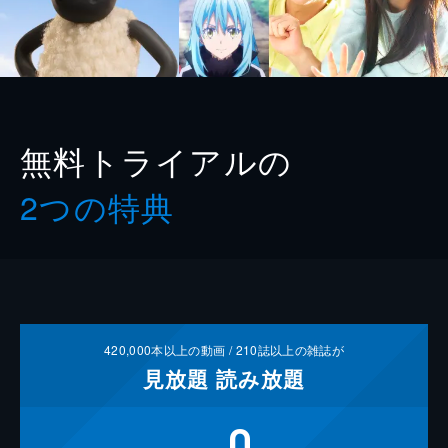
無料トライアルの
2つの特典
420,000
本以上の動画 /
210
誌以上の雑誌が
見放題
読み放題
0