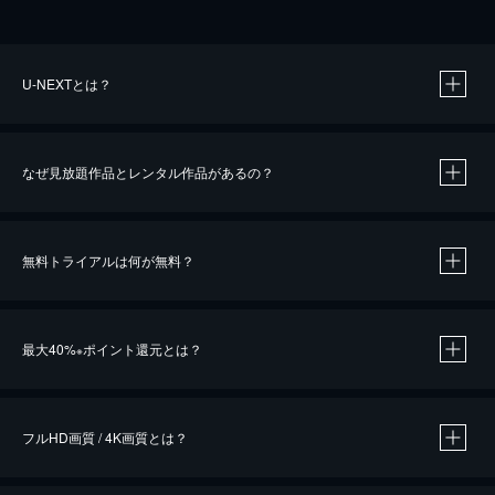
U-NEXTとは？
なぜ見放題作品とレンタル作品があるの？
無料トライアルは何が無料？
※
最大40%
ポイント還元とは？
※
※
作品によって必要なポイントが異なります。
フルHD画質 / 4K画質とは？