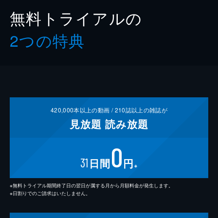
無料トライアルの
2つの特典
420,000
本以上の動画 /
210
誌以上の雑誌が
見放題
読み放題
0
31
日間
円
※
※無料トライアル期間終了日の翌日が属する月から月額料金が発生します。
※日割りでのご請求はいたしません。