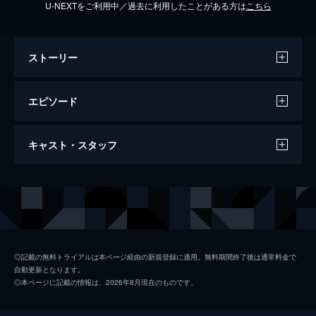
U-NEXTをご利用中／過去に利用したことがある方は
こちら
ストーリー
エピソード
#1 札幌市民に直撃！中央区のまだ見ぬ魅
キャスト・スタッフ
力をハッケン！
今回は札幌市中央区のまだ見ぬ魅力をハッケ
ンしに、大通に狸小路商店街、すすきのへ突
出演
りんたろー。
撃＆札幌市民に突撃インタビュー！
兼近大樹
43分
#2 かねちーが札幌・中央区の知られざる
魅力をハッケン！
◎記載の無料トライアルは本ページ経由の新規登録に適用。無料期間終了後は通常料金で
自動更新となります。
かねちーが札幌市民にガチの突撃インタビュ
◎本ページに記載の情報は、2026年8月現在のものです。
ー。地元民しか知らない、中央区の真の姿に
迫る！