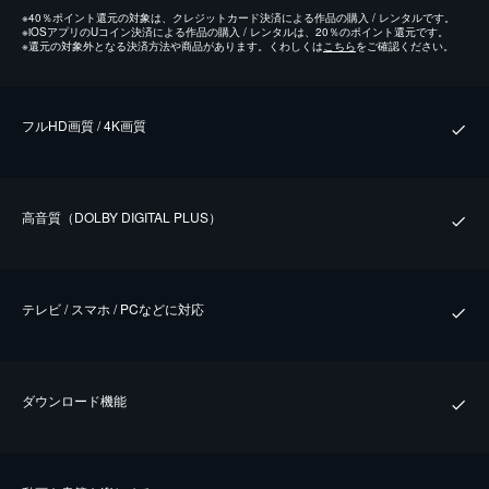
※
40％ポイント還元の対象は、クレジットカード決済による作品の購入 / レンタルです。
※
iOSアプリのUコイン決済による作品の購入 / レンタルは、20％のポイント還元です。
※
還元の対象外となる決済方法や商品があります。くわしくは
こちら
をご確認ください。
フルHD画質 / 4K画質
⾼⾳質（DOLBY DIGITAL PLUS）
テレビ / スマホ / PCなどに対応
ダウンロード機能