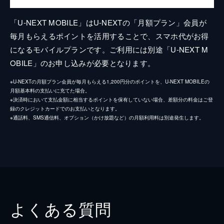
「U-NEXT MOBILE」はU-NEXTの「月額プラン」会員が
毎月もらえるポイントを活用することで、スマホ代がお得
になるモバイルプランです。ご利用には別途「U-NEXT M
OBILE」のお申し込みが必要となります。
※U-NEXTの月額プラン会員が毎月もらえる1,200円分のポイントを、U-NEXT MOBILEの
月額基本料の支払いに充てた場合。
※決済時において支払金額に相当するポイントを保有していない場合、差額分の料金はご登
録のクレジットカードでのお支払いとなります。
※通話料、SMS通信料、オプション（かけ放題など）の月額利用料は別途発生します。
よくある質問