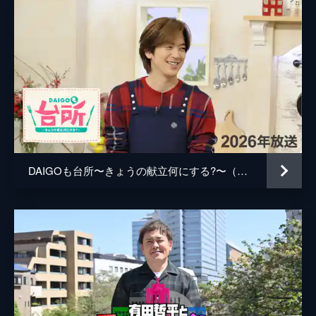
#6 りんたろー。が札幌・北区の知られざ
る魅力に迫る！
見どころいっぱいの札幌・北区を舞台に、り
んたろー。が札幌市民に突撃取材！
43分
#7 EXITが苫小牧の知られざる魅力をハッ
ケン！
【台本ナシ】【アポナシ】【忖度ナシ】の完
全ガチ突撃ロケで、苫小牧の「知られざる魅
力」を掘り起こす！
DAIGOも台所〜きょうの献立何にする?〜（2026年放送）
43分
#8 EXITが苫小牧の“ホッキだけじゃな
い”魅力をハッケン！
道内屈指の工業都市、物流の要、「ホッキ
貝」をはじめ海産物豊かな港町。果たして2
人の行きつく先は…？
43分
#9 EXITが大人気温泉街・登別の魅力をハ
ッケン！