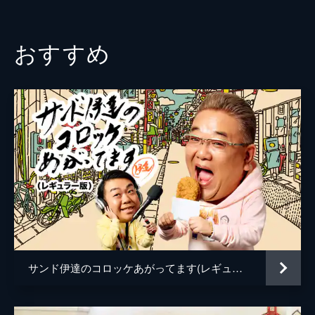
42分
#3 EXITが陸上自衛隊 東千歳駐屯地に潜
入！
おすすめ
北海道が誇る、日本最大の陸上自衛隊 東千
歳駐屯地が全面協力！EXITが北海道・日本の
防衛最前線に迫る超潜入ドキュメント!!
43分
#4 “絶対食べたい”北海道グルメ総選挙！
「EXITのハッケン北海道！」放送開始からつ
いに1年！ハッケンしてきた北海道グルメは
なんと100食以上！その中から、ベスト15を
選出。
42分
#5 かねちーが札幌・北区の知られざる魅
力をハッケン！
繁華街・学生街・住宅街と見どころいっぱ
い、札幌・北区！知られざる魅力を探して、
サンド伊達のコロッケあがってます(レギュラー版)
EXIT・兼近大樹が札幌市民にガチの突撃イン
タビュー。
41分