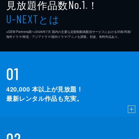
見放題作品数
！
No.1
※
とは
U-NEXT
※GEM Partners調べ/2026年7⽉ 国内の主要な定額制動画配信サービスにおける洋画/邦画/
海外ドラマ/韓流・アジアドラマ/国内ドラマ/アニメを調査。別途、有料作品あり。
01
420,000
本以上が見放題！
最新レンタル作品も充実。
02