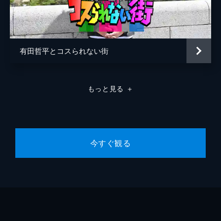
EXITが北海道最大級の温泉地・登別へ！観光
客や地元で働く方々の力を借り定番から意外
な(？)スポットまで続々ハッケン！
42分
有田哲平とコスられない街
#10 EXITが大人気温泉街・登別の魅力を
ハッケン・完結編！
EXITが登別の知られざる魅力に迫る旅がいよ
いよ完結！頼れるのは、観光客と地元ワーカ
もっと見る
＋
ーのリアルなクチコミ情報だけ。
42分
今すぐ観る