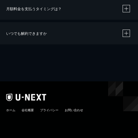
月額料金を支払うタイミングは？
※
40％ポイント還元の対象は、クレジットカード決済による作品の購入 / レンタルです。
※
iOSアプリのUコイン決済による作品の購入 / レンタルは、20％のポイント還元です。
※
還元の対象外となる決済方法や商品があります。くわしくは
こちら
をご確認ください。
いつでも解約できますか
こちら
ホーム
会社概要
プライバシー
お問い合わせ