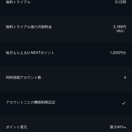
無料トライアル
31日間
無料トライアル後の⽉額料金
2,189円
（税込）
毎⽉もらえるU-NEXTポイント
1,200円分
同時視聴アカウント数
4
アカウントごとの機能制限設定
ポイント還元
最⼤40%
※