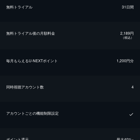
無料トライアル
31日間
無料トライアル後の⽉額料金
2,189円
（税込）
毎⽉もらえるU-NEXTポイント
1,200円分
同時視聴アカウント数
4
アカウントごとの機能制限設定
ポイント還元
最⼤40%
※