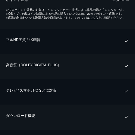
※
40％ポイント還元の対象は、クレジットカード決済による作品の購入 / レンタルです。
※
iOSアプリのUコイン決済による作品の購入 / レンタルは、20％のポイント還元です。
※
還元の対象外となる決済方法や商品があります。くわしくは
こちら
をご確認ください。
フルHD画質 / 4K画質
⾼⾳質（DOLBY DIGITAL PLUS）
テレビ / スマホ / PCなどに対応
ダウンロード機能