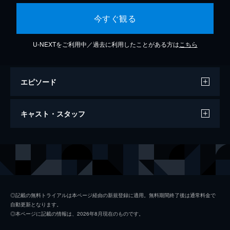
今すぐ観る
U-NEXTをご利用中／過去に利用したことがある方は
こちら
エピソード
Not Ashamed
キャスト・スタッフ
4分
出演
ビリー・ポーター
◎記載の無料トライアルは本ページ経由の新規登録に適用。無料期間終了後は通常料金で
自動更新となります。
◎本ページに記載の情報は、2026年8月現在のものです。