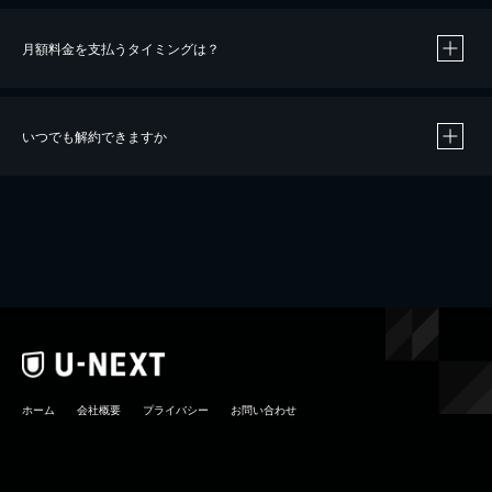
月額料金を支払うタイミングは？
※
40％ポイント還元の対象は、クレジットカード決済による作品の購入 / レンタルです。
※
iOSアプリのUコイン決済による作品の購入 / レンタルは、20％のポイント還元です。
※
還元の対象外となる決済方法や商品があります。くわしくは
こちら
をご確認ください。
いつでも解約できますか
こちら
ホーム
会社概要
プライバシー
お問い合わせ