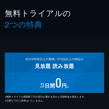
無料トライアルの
2つの特典
420,000
本以上の動画 /
210
誌以上の雑誌が
見放題
読み放題
0
31
日間
円
※
※無料トライアル期間終了日の翌日が属する月から月額料金が発生します。
※日割りでのご請求はいたしません。