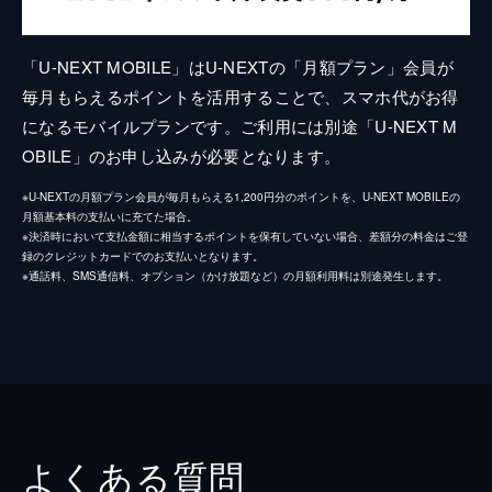
「U-NEXT MOBILE」はU-NEXTの「月額プラン」会員が
毎月もらえるポイントを活用することで、スマホ代がお得
になるモバイルプランです。ご利用には別途「U-NEXT M
OBILE」のお申し込みが必要となります。
※U-NEXTの月額プラン会員が毎月もらえる1,200円分のポイントを、U-NEXT MOBILEの
月額基本料の支払いに充てた場合。
※決済時において支払金額に相当するポイントを保有していない場合、差額分の料金はご登
録のクレジットカードでのお支払いとなります。
※通話料、SMS通信料、オプション（かけ放題など）の月額利用料は別途発生します。
よくある質問