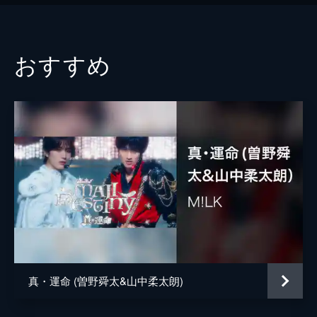
おすすめ
真・運命 (曽野舜太&山中柔太朗)