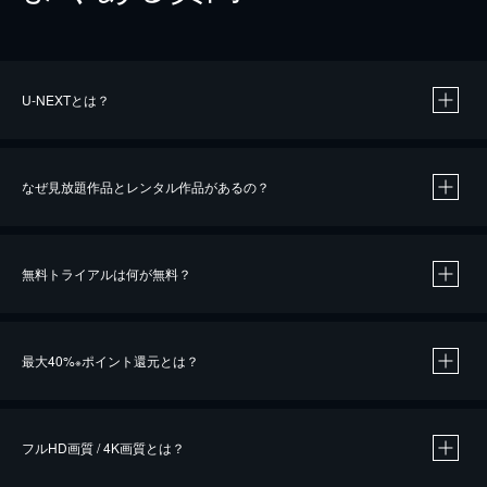
U-NEXTとは？
なぜ見放題作品とレンタル作品があるの？
無料トライアルは何が無料？
※
最大40%
ポイント還元とは？
※
※
作品によって必要なポイントが異なります。
フルHD画質 / 4K画質とは？