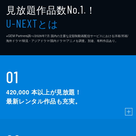
見放題作品数
！
No.1
※
とは
U-NEXT
※GEM Partners調べ/2026年7⽉ 国内の主要な定額制動画配信サービスにおける洋画/邦画/
海外ドラマ/韓流・アジアドラマ/国内ドラマ/アニメを調査。別途、有料作品あり。
01
420,000
本以上が見放題！
最新レンタル作品も充実。