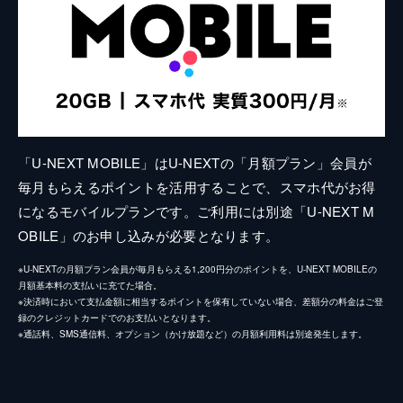
「U-NEXT MOBILE」はU-NEXTの「月額プラン」会員が
毎月もらえるポイントを活用することで、スマホ代がお得
になるモバイルプランです。ご利用には別途「U-NEXT M
OBILE」のお申し込みが必要となります。
※U-NEXTの月額プラン会員が毎月もらえる1,200円分のポイントを、U-NEXT MOBILEの
月額基本料の支払いに充てた場合。
※決済時において支払金額に相当するポイントを保有していない場合、差額分の料金はご登
録のクレジットカードでのお支払いとなります。
※通話料、SMS通信料、オプション（かけ放題など）の月額利用料は別途発生します。