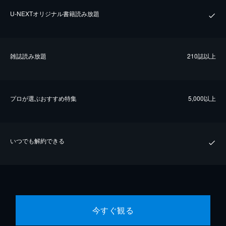
U-NEXTオリジナル書籍読み放題
雑誌読み放題
210誌以上
プロが選ぶおすすめ特集
5,000以上
いつでも解約できる
今すぐ観る