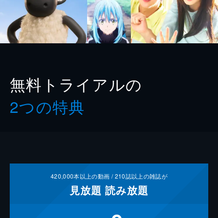
無料トライアルの
2つの特典
420,000
本以上の動画 /
210
誌以上の雑誌が
見放題
読み放題