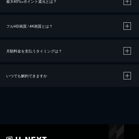
最大40%
ポイント還元とは？
※
※
作品によって必要なポイントが異なります。
フルHD画質 / 4K画質とは？
月額料金を支払うタイミングは？
※
40％ポイント還元の対象は、クレジットカード決済による作品の購入 / レンタルです。
※
iOSアプリのUコイン決済による作品の購入 / レンタルは、20％のポイント還元です。
※
還元の対象外となる決済方法や商品があります。くわしくは
こちら
をご確認ください。
いつでも解約できますか
こちら