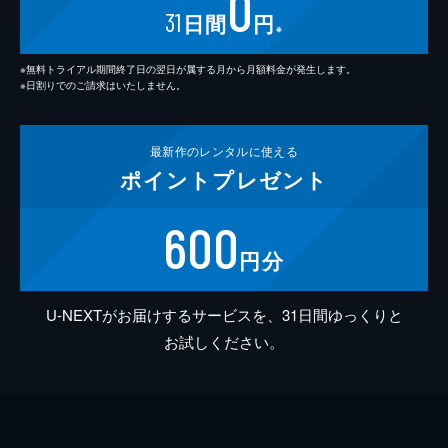
0
31
日間
円
※
※無料トライアル期間終了日の翌日が属する月から月額料金が発生します。
※日割りでのご請求はいたしません。
最新作の
レンタルに使える
ポイント
プレゼント
600
円分
U-NEXTがお届けするサービスを、31日間ゆっくりと
お試しください。