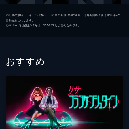
アダム・ロドリゲス
◎記載の無料トライアルは本ページ経由の新規登録に適用。無料期間終了後は通常料金で
自動更新となります。
マリソル・ニコルズ
◎本ページに記載の情報は、2026年8月現在のものです。
監督
ティファニー・ポールセン
脚本
ダン・ショファー
製作
ジョシュ・シェイダー
おすすめ
デヴィッド・Ｍ・ウールフ
ブラッド・クレヴォイ