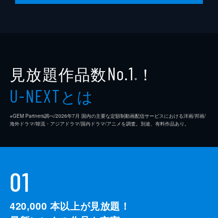
見放題作品数
！
No.1
※
とは
U-NEXT
※GEM Partners調べ/2026年7⽉ 国内の主要な定額制動画配信サービスにおける洋画/邦画/
海外ドラマ/韓流・アジアドラマ/国内ドラマ/アニメを調査。別途、有料作品あり。
01
420,000
本以上が見放題！