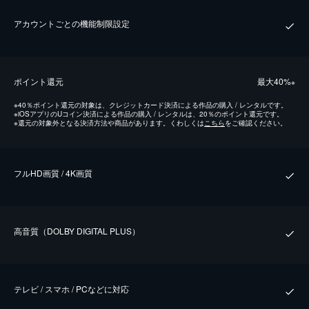
アカウントごとの機能制限設定
ポイント還元
最⼤40%
※
※
40％ポイント還元の対象は、クレジットカード決済による作品の購入 / レンタルです。
※
iOSアプリのUコイン決済による作品の購入 / レンタルは、20％のポイント還元です。
※
還元の対象外となる決済方法や商品があります。くわしくは
こちら
をご確認ください。
フルHD画質 / 4K画質
⾼⾳質（DOLBY DIGITAL PLUS）
テレビ / スマホ / PCなどに対応