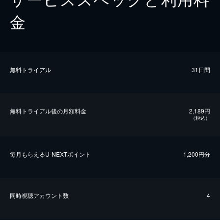
金
無料トライアル
31日間
無料トライアル後の⽉額料金
2,189円
（税込）
毎⽉もらえるU-NEXTポイント
1,200円分
同時視聴アカウント数
4