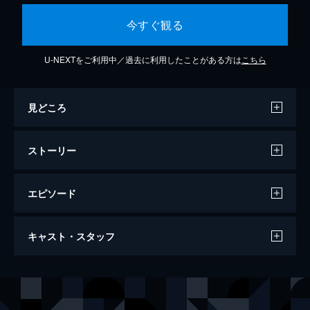
今すぐ観る
U-NEXTをご利用中／過去に利用したことがある方は
こちら
見どころ
ストーリー
エピソード
冬、春、夏、秋 私たちのラブストーリー
キャスト・スタッフ
97分
出演
ジェナ・オルテガ
パーシー・ハインズ・ホワイト