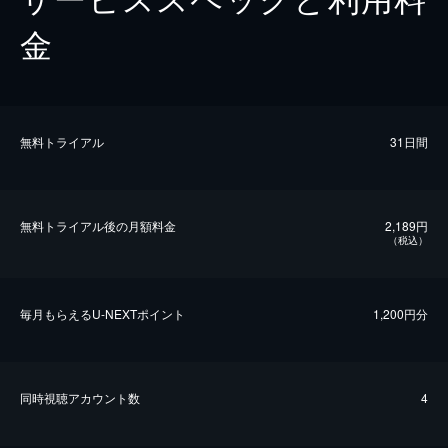
金
無料トライアル
31日間
無料トライアル後の⽉額料金
2,189円
（税込）
毎⽉もらえるU-NEXTポイント
1,200円分
同時視聴アカウント数
4