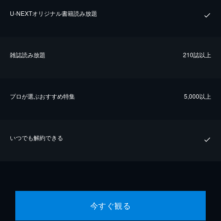
U-NEXTオリジナル書籍読み放題
雑誌読み放題
210誌以上
プロが選ぶおすすめ特集
5,000以上
いつでも解約できる
今すぐ観る