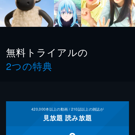
無料トライアルの
2つの特典
420,000
本以上の動画 /
210
誌以上の雑誌が
見放題
読み放題