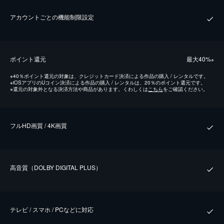
アカウントごとの機能制限設定
ポイント還元
最⼤40%
※
※
40％ポイント還元の対象は、クレジットカード決済による作品の購入 / レンタルです。
※
iOSアプリのUコイン決済による作品の購入 / レンタルは、20％のポイント還元です。
※
還元の対象外となる決済方法や商品があります。くわしくは
こちら
をご確認ください。
フルHD画質 / 4K画質
⾼⾳質（DOLBY DIGITAL PLUS）
テレビ / スマホ / PCなどに対応