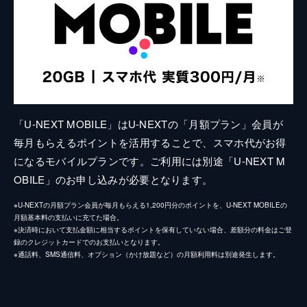
「U-NEXT MOBILE」はU-NEXTの「月額プラン」会員が
毎月もらえるポイントを活用することで、スマホ代がお得
になるモバイルプランです。ご利用には別途「U-NEXT M
OBILE」のお申し込みが必要となります。
※U-NEXTの月額プラン会員が毎月もらえる1,200円分のポイントを、U-NEXT MOBILEの
月額基本料の支払いに充てた場合。
※決済時において支払金額に相当するポイントを保有していない場合、差額分の料金はご登
録のクレジットカードでのお支払いとなります。
※通話料、SMS通信料、オプション（かけ放題など）の月額利用料は別途発生します。