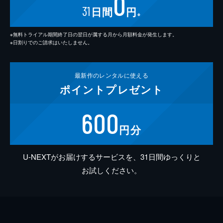
0
31
日間
円
※
※無料トライアル期間終了日の翌日が属する月から月額料金が発生します。
※日割りでのご請求はいたしません。
最新作の
レンタルに使える
ポイント
プレゼント
600
円分
U-NEXTがお届けするサービスを、31日間ゆっくりと
お試しください。