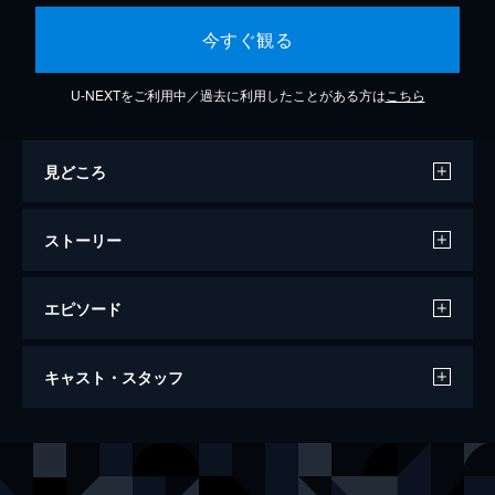
今すぐ観る
U-NEXTをご利用中／過去に利用したことがある方は
こちら
見どころ
ストーリー
エピソード
マウンテンヘッド
キャスト・スタッフ
109分
出演
スティーヴ・カレル
ジェイソン・シュワルツマン