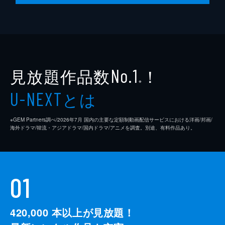
見放題作品数
！
No.1
※
とは
U-NEXT
※GEM Partners調べ/2026年7⽉ 国内の主要な定額制動画配信サービスにおける洋画/邦画/
海外ドラマ/韓流・アジアドラマ/国内ドラマ/アニメを調査。別途、有料作品あり。
01
420,000
本以上が見放題！