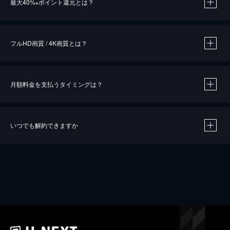
最大40%
ポイント還元とは？
※
※
作品によって必要なポイントが異なります。
フルHD画質 / 4K画質とは？
月額料金を支払うタイミングは？
※
40％ポイント還元の対象は、クレジットカード決済による作品の購入 / レンタルです。
※
iOSアプリのUコイン決済による作品の購入 / レンタルは、20％のポイント還元です。
※
還元の対象外となる決済方法や商品があります。くわしくは
こちら
をご確認ください。
いつでも解約できますか
こちら