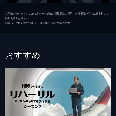
コーリー・マイケル・スミス
◎記載の無料トライアルは本ページ経由の新規登録に適用。無料期間終了後は通常料金で
自動更新となります。
ラミー・ユセフ
◎本ページに記載の情報は、2026年8月現在のものです。
アンディ・デイリー
ハドリー・ロビンソン
デヴィッド・トンプソン
おすすめ
ダニエル・オレスケス
監督
ジェシー・アームストロング
脚本
ジェシー・アームストロング
音楽
ニコラス・ブリテル