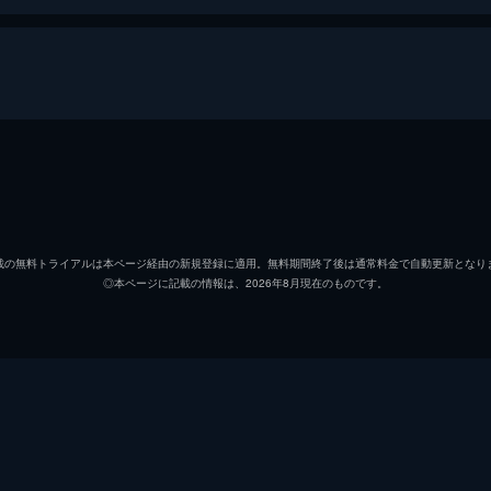
ダニエル・グローガン
フラノ・レーシック
載の無料トライアルは本ページ経由の新規登録に適用。無料期間終了後は通常料金で自動更新となり
◎本ページに記載の情報は、2026年8月現在のものです。
スターシャ・ニコリッチ
マクシミリアン・エルフェル
ジョージ・クライマー
ポール・サイナー