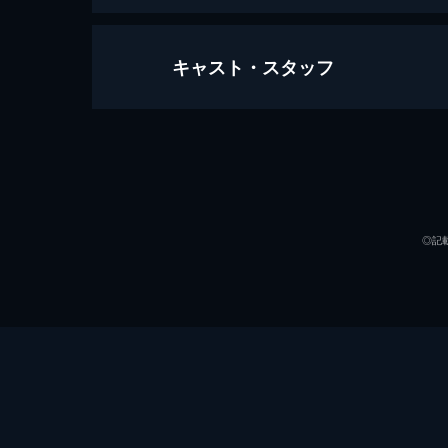
キャスト・スタッフ
1945 イッター城の戦い
94分
出演
◎記
監督
脚本