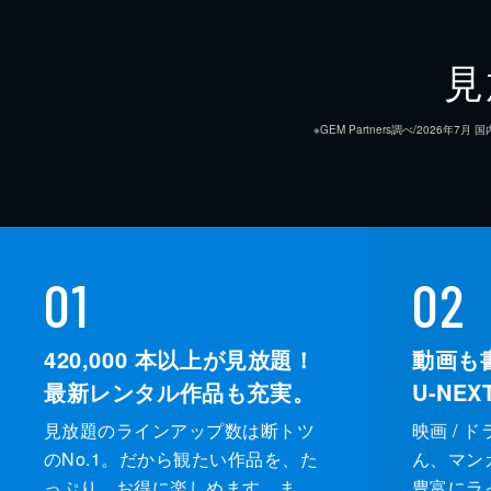
見
※GEM Partners調べ/20
01
02
420,000
本以上が見放題！
動画も
最新レンタル作品も充実。
U-NE
見放題のラインアップ数は断トツ
映画 / 
のNo.1。だから観たい作品を、た
ん、マンガ 
っぷり、お得に楽しめます。ま
豊富にラ