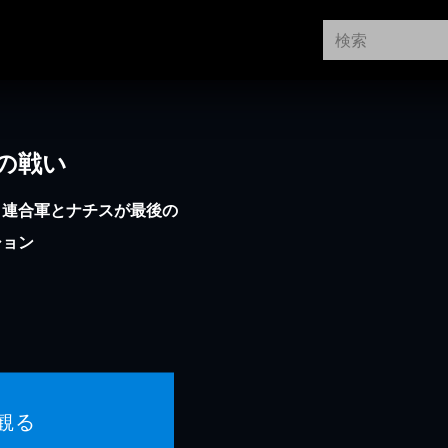
城の戦い
！連合軍とナチスが最後の
ション
観る