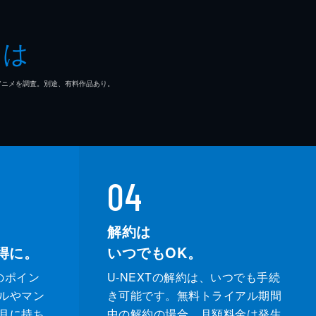
とは
マ/アニメを調査。別途、有料作品あり。
04
解約は
得に。
いつでもOK。
のポイン
U-NEXTの解約は、いつでも手続
ルやマン
き可能です。無料トライアル期間
月に持ち
中の解約の場合、月額料金は発生