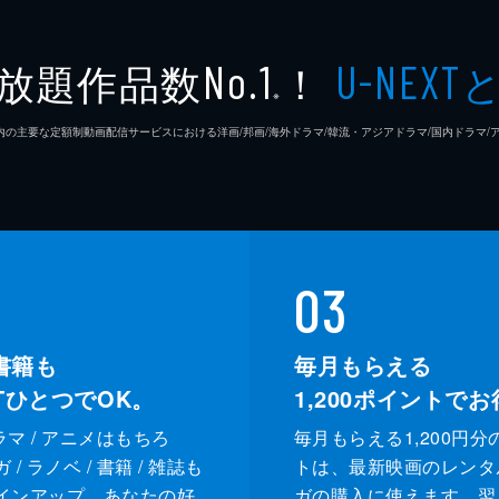
放題作品数
！
No.1
U-NEXT
※
26年7⽉ 国内の主要な定額制動画配信サービスにおける洋画/邦画/海外ドラマ/韓流・アジアドラマ/国内ドラ
03
書籍も
毎月もらえる
XTひとつでOK。
1,200
ポイントでお
ドラマ / アニメはもちろ
毎月もらえる1,200円分
/ ラノベ / 書籍 / 雑誌も
トは、最新映画のレンタ
インアップ。あなたの好
ガの購入に使えます。翌