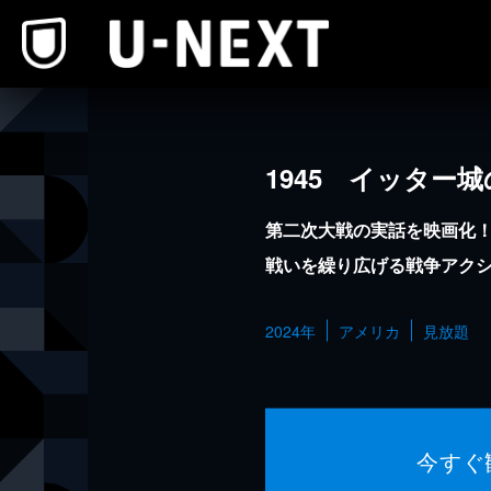
本文へスキップ
1945 イッター
第二次大戦の実話を映画化
戦いを繰り広げる戦争アク
2024年
アメリカ
見放題
今すぐ