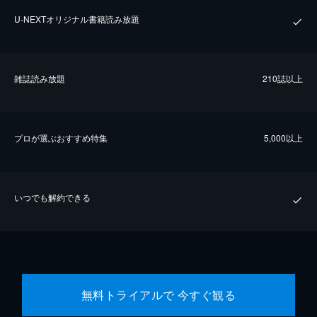
U-NEXTオリジナル書籍読み放題
雑誌読み放題
210誌以上
プロが選ぶおすすめ特集
5,000以上
いつでも解約できる
無料トライアルで 今すぐ観る