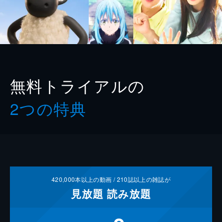
無料トライアルの
2つの特典
420,000
本以上の動画 /
210
誌以上の雑誌が
見放題
読み放題