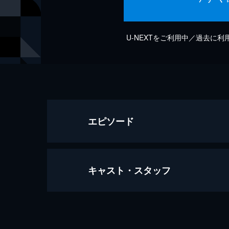
U-NEXTをご利用中／過去に
エピソード
キャスト・スタッフ
灰toダイヤモンド(Promotion Edit)
5分
出演