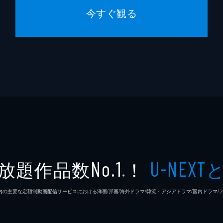
今すぐ観る
放題作品数
！
No.1
U-NEXT
※
26年7⽉ 国内の主要な定額制動画配信サービスにおける洋画/邦画/海外ドラマ/韓流・アジアドラマ/国内ドラ