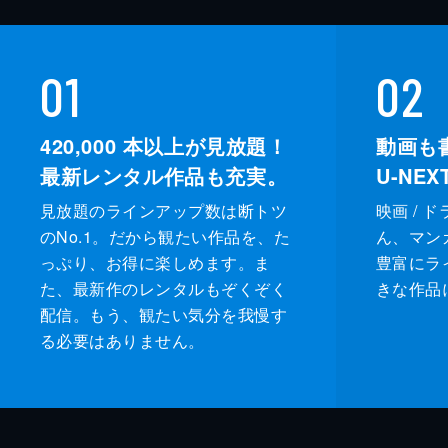
01
02
420,000
本以上が見放題！
動画も
最新レンタル作品も充実。
U-NE
見放題のラインアップ数は断トツ
映画 / 
のNo.1。だから観たい作品を、た
ん、マンガ 
っぷり、お得に楽しめます。ま
豊富にラ
た、最新作のレンタルもぞくぞく
きな作品
配信。もう、観たい気分を我慢す
る必要はありません。