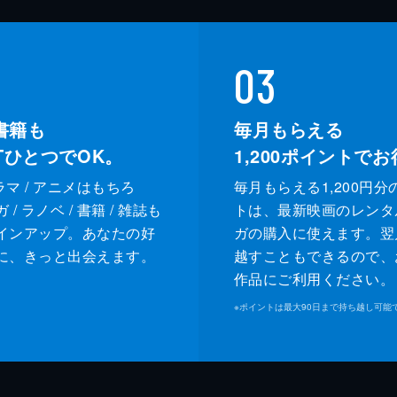
03
書籍も
毎月もらえる
XTひとつでOK。
1,200
ポイントでお
ドラマ / アニメはもちろ
毎月もらえる1,200円分
/ ラノベ / 書籍 / 雑誌も
トは、最新映画のレンタ
インアップ。あなたの好
ガの購入に使えます。翌
に、きっと出会えます。
越すこともできるので、
作品にご利用ください。
※
ポイントは最大90日まで持ち越し可能