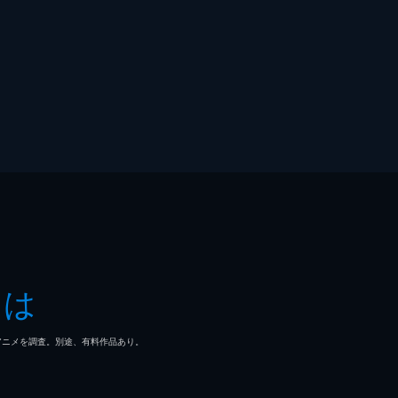
とは
マ/アニメを調査。別途、有料作品あり。