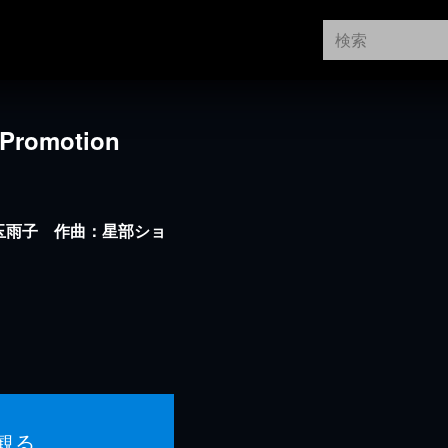
omotion
：児玉雨子 作曲：星部ショ
観る