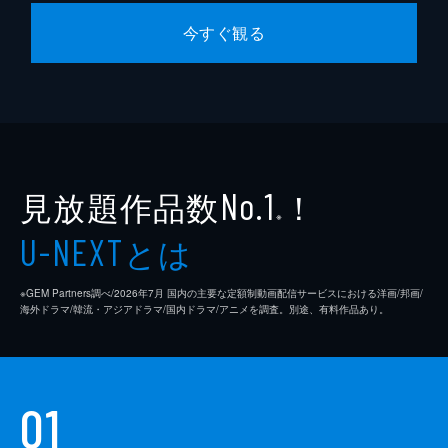
今すぐ観る
見放題作品数
！
No.1
※
とは
U-NEXT
※GEM Partners調べ/2026年7⽉ 国内の主要な定額制動画配信サービスにおける洋画/邦画/
海外ドラマ/韓流・アジアドラマ/国内ドラマ/アニメを調査。別途、有料作品あり。
01