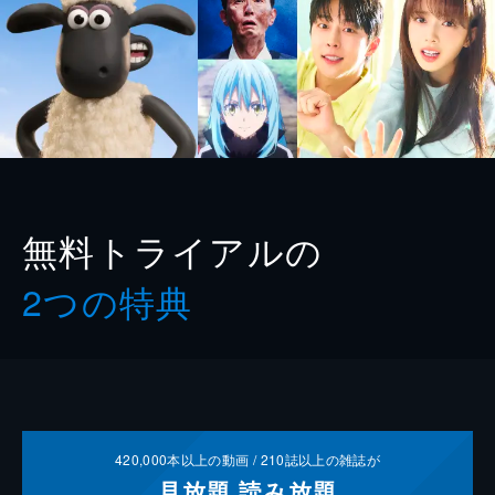
無料トライアルの
2つの特典
420,000
本以上の動画 /
210
誌以上の雑誌が
見放題
読み放題