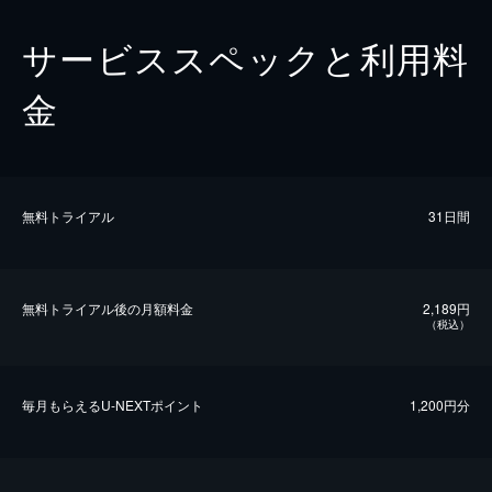
サービススペックと利用料
金
無料トライアル
31日間
無料トライアル後の⽉額料金
2,189円
（税込）
毎⽉もらえるU-NEXTポイント
1,200円分