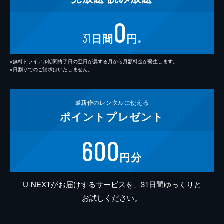
0
31
日間
円
※
※無料トライアル期間終了日の翌日が属する月から月額料金が発生します。
※日割りでのご請求はいたしません。
最新作の
レンタルに使える
ポイント
プレゼント
600
円分
U-NEXTがお届けするサービスを、31日間ゆっくりと
お試しください。