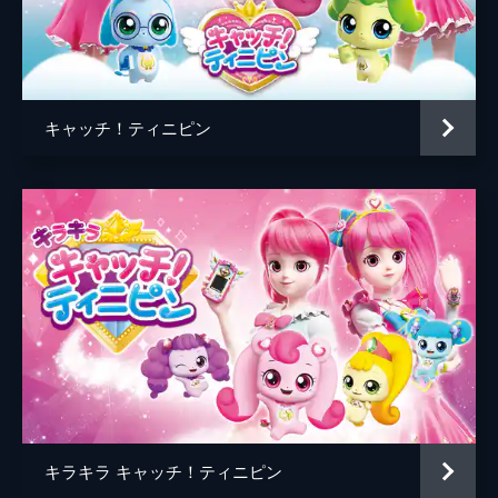
まではキャンプファイヤーもできなくなるの
で、ホットピンをキャッチしようと...。
13分
5話 治してあげるピーポー
お世話が好きなお医者さん・ピーポーピンが
キャッチ！ティニピン
登場。ローミーは元気なはずなのに強引に診
察されてしまい大変なことに。みんなで力を
合わせてローミーを助けようとする。
13分
6話 ティニピン病院に行こう
いつも情熱にあふれ、自信に満ちているネネ
ピン。そんなネネピンが病気になったよう
だ。ティニピン病院で診察を受けると、入院
が必要になる。しかし、いつの間にか、ネネ
ピンはティニピン病院を抜け出してしまう。
13分
7話 がんばれ！がんばれ！ワワピン！
いつも爽やかな笑顔で、降り積もった雪のよ
キラキラ キャッチ！ティニピン
うに穏やかで社交的なワワピン。そんなワワ