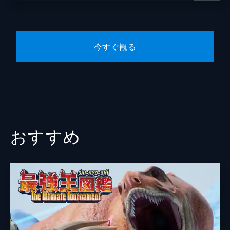
ピンが跳び箱にチャレンジしたが、失敗。そ
こへ応援が大好きなチアピンが登場。みんな
でワワピンを応援しよう。
13分
今すぐ観る
8話 直して ナオスピン
エモーション王国の王族でローミーのいと
こ・サラ。ロイヤルティニピンたちがサラの
ロボット掃除機を壊してしまった。ナオスピ
ンに修理をお願いすると、だんだんおかしな
ことになっていく。
13分
おすすめ
9話 ローミーとハチュピンが入れ替わっ
た？
ローミーとハチュピンの体が入れ替わってし
まった。原因はチエピンの発明した魔法のオ
イルだった。果たしてローミーとハチュピン
は元の体に戻れるかな?
13分
10話 白雪ローミー
ローミーとティニピンたちが絵本の中に入っ