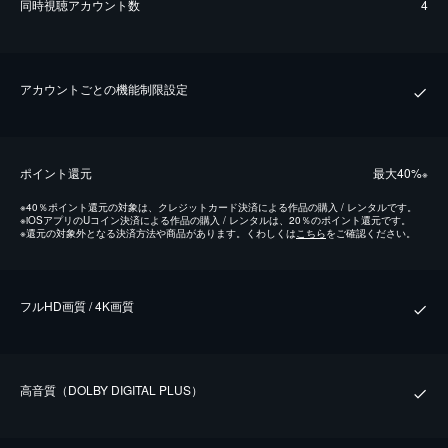
同時視聴アカウント数
4
アカウントごとの機能制限設定
ポイント還元
最⼤40%
※
※
40％ポイント還元の対象は、クレジットカード決済による作品の購入 / レンタルです。
※
iOSアプリのUコイン決済による作品の購入 / レンタルは、20％のポイント還元です。
※
還元の対象外となる決済方法や商品があります。くわしくは
こちら
をご確認ください。
フルHD画質 / 4K画質
⾼⾳質（DOLBY DIGITAL PLUS）