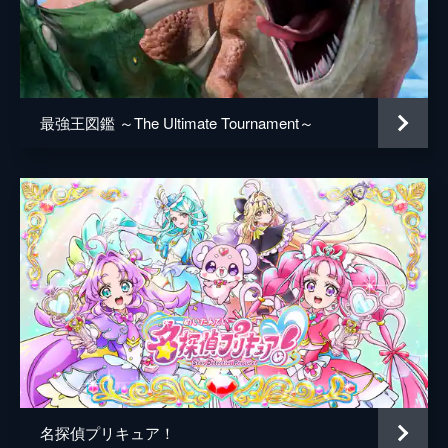
てしまった。早く助けないとローミーとティ
ニピンたちは絵本の中から出られなくなって
しまう。事態は一刻も争うのだった。
13分
最強王図鑑 ～The Ultimate Tournament～
名探偵プリキュア！