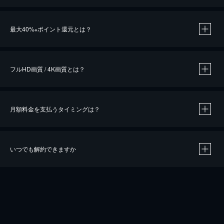
※
最大40%
ポイント還元とは？
※
※
作品によって必要なポイントが異なります。
フルHD画質 / 4K画質とは？
月額料金を支払うタイミングは？
※
40％ポイント還元の対象は、クレジットカード決済による作品の購入 / レンタルです。
※
iOSアプリのUコイン決済による作品の購入 / レンタルは、20％のポイント還元です。
※
還元の対象外となる決済方法や商品があります。くわしくは
こちら
をご確認ください。
いつでも解約できますか
こちら