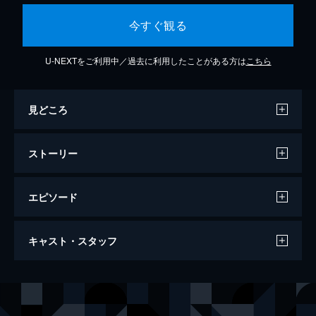
今すぐ観る
U-NEXTをご利用中／過去に利用したことがある方は
こちら
見どころ
ストーリー
エピソード
1話 シークレット！鍵ティニピン
キャスト・スタッフ
エモーション王国のミスティックタウンで暮
らしていた鍵ティニピンたちが、ローミーを
困らせようとするジェニーの仕業で地球に落
アニメーション制作
SAMG Entertainment
ちてきてしまった。新たなロイヤルティニピ