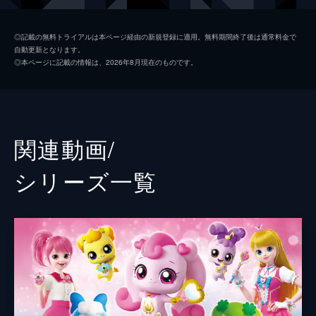
ンたちも地球にやってきて...。
13分
2話 変身！フローラハート
◎記載の無料トライアルは本ページ経由の新規登録に適用。無料期間終了後は通常料金で
自動更新となります。
新アイテム・ミスティックハートウイングを
◎本ページに記載の情報は、2026年8月現在のものです。
使ってプリンセスに変身したローミー。新し
いロイヤルティニピンたちと一緒に、何でも
急がないと気が済まないセッカピンをキャッ
チするため動きだす。
13分
関連動画/
3話 食べすぎは危険！モグモグ
食べることが大好きなモグピンの魔法で、み
シリーズ⼀覧
んなが食べ物をどんどん食べ始めた。このま
まではレイモンの家の食堂に来たお客さんに
料理が届かなくなる。果たしてどうなってし
まうのか?
13分
4話 あちち！キャンプ騒動
キャンプに来たローミーたち。しかし、燃え
ているものは何でも消すティニピン・ホット
ピンがあちこちで火を消してしまう。このま