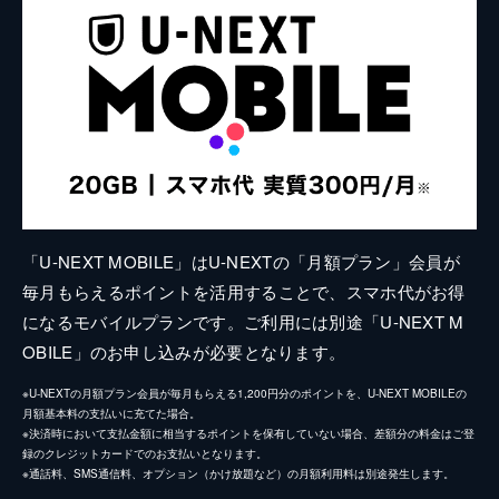
「U-NEXT MOBILE」はU-NEXTの「月額プラン」会員が
毎月もらえるポイントを活用することで、スマホ代がお得
になるモバイルプランです。ご利用には別途「U-NEXT M
OBILE」のお申し込みが必要となります。
※U-NEXTの月額プラン会員が毎月もらえる1,200円分のポイントを、U-NEXT MOBILEの
月額基本料の支払いに充てた場合。
※決済時において支払金額に相当するポイントを保有していない場合、差額分の料金はご登
録のクレジットカードでのお支払いとなります。
※通話料、SMS通信料、オプション（かけ放題など）の月額利用料は別途発生します。