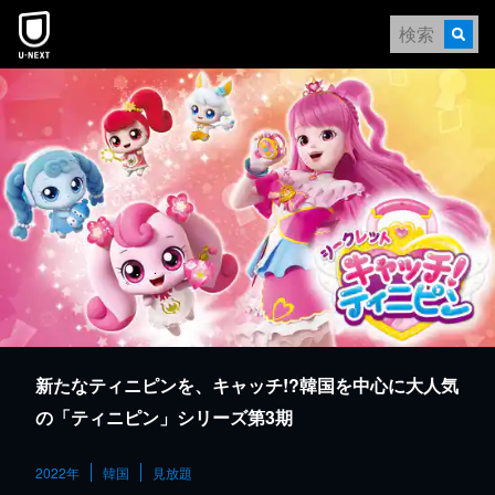
本文へスキップ
新たなティニピンを、キャッチ!?韓国を中心に大人気
の「ティニピン」シリーズ第3期
2022年
韓国
見放題