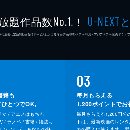
放題作品数
！
No.1
U-NEXT
※
26年7⽉ 国内の主要な定額制動画配信サービスにおける洋画/邦画/海外ドラマ/韓流・アジアドラマ/国内ドラ
03
書籍も
毎月もらえる
XTひとつでOK。
1,200
ポイントでお
ドラマ / アニメはもちろ
毎月もらえる1,200円分
/ ラノベ / 書籍 / 雑誌も
トは、最新映画のレンタ
インアップ。あなたの好
ガの購入に使えます。翌