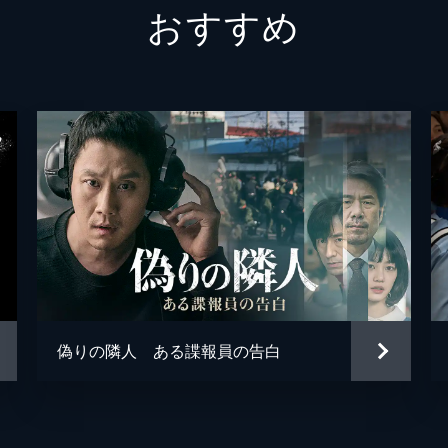
おすすめ
カン・スンヨン
偽りの隣人 ある諜報員の告白