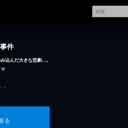
州事件
のみ込んだ大きな悲劇…。
ラマ
ント
観る