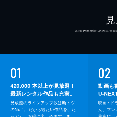
見
※GEM Partners調べ/20
01
02
420,000
本以上が見放題！
動画も
最新レンタル作品も充実。
U-NE
見放題のラインアップ数は断トツ
映画 / 
のNo.1。だから観たい作品を、た
ん、マンガ 
っぷり、お得に楽しめます。ま
豊富にラ