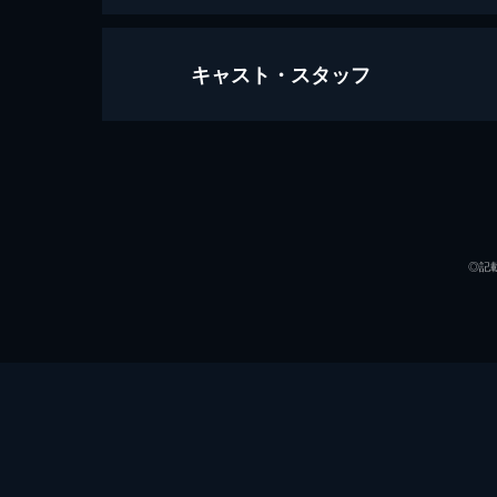
キャスト・スタッフ
1980 僕たちの光州事件
99分
出演
◎記
監督