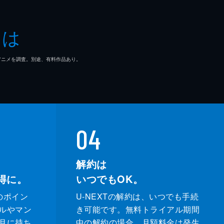
とは
マ/アニメを調査。別途、有料作品あり。
04
解約は
得に。
いつでもOK。
のポイン
U-NEXTの解約は、いつでも手続
ルやマン
き可能です。無料トライアル期間
月に持ち
中の解約の場合、月額料金は発生