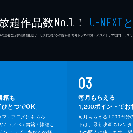
放題作品数
！
No.1
U-NEXT
※
26年7⽉ 国内の主要な定額制動画配信サービスにおける洋画/邦画/海外ドラマ/韓流・アジアドラマ/国内ドラ
03
書籍も
毎月もらえる
XTひとつでOK。
1,200
ポイントでお
ドラマ / アニメはもちろ
毎月もらえる1,200円分
/ ラノベ / 書籍 / 雑誌も
トは、最新映画のレンタ
インアップ。あなたの好
ガの購入に使えます。翌