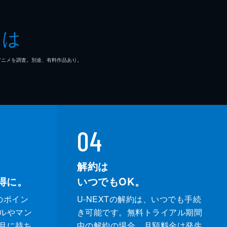
とは
マ/アニメを調査。別途、有料作品あり。
04
解約は
得に。
いつでもOK。
のポイン
U-NEXTの解約は、いつでも手続
ルやマン
き可能です。無料トライアル期間
月に持ち
中の解約の場合、月額料金は発生