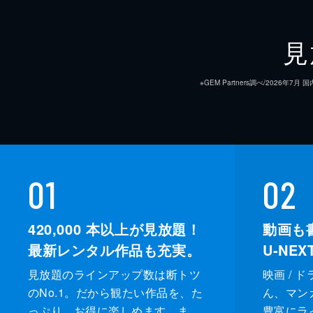
見
※GEM Partners調べ/20
01
02
420,000
本以上が見放題！
動画も
最新レンタル作品も充実。
U-NE
見放題のラインアップ数は断トツ
映画 / 
のNo.1。だから観たい作品を、た
ん、マンガ 
っぷり、お得に楽しめます。ま
豊富にラ