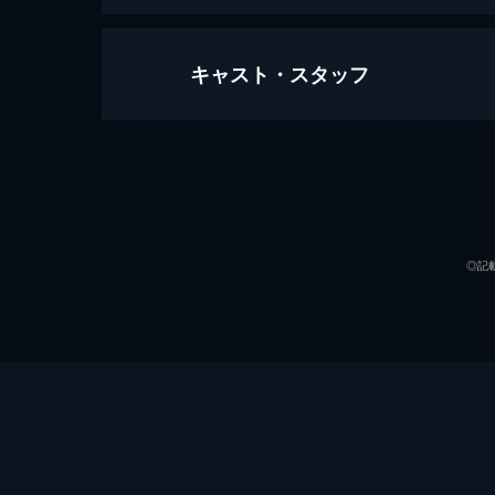
キャスト・スタッフ
グッバイ・ファーストラブ
13分
出演
◎記
監督
脚本