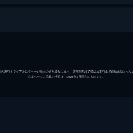
シム・チェン
シュリ・ホアン
載の無料トライアルは本ページ経由の新規登録に適用。無料期間終了後は通常料金で自動更新となり
◎本ページに記載の情報は、2026年8月現在のものです。
シュリ・ホアン
シュリ・ホアン