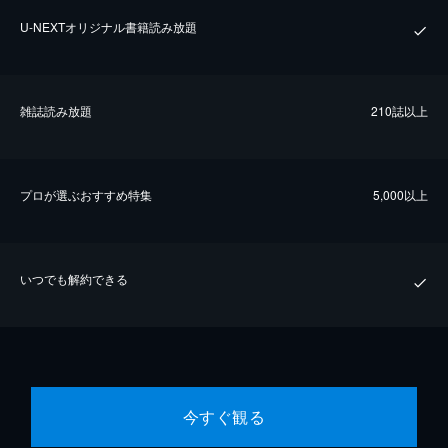
U-NEXTオリジナル書籍読み放題
雑誌読み放題
210誌以上
プロが選ぶおすすめ特集
5,000以上
いつでも解約できる
今すぐ観る