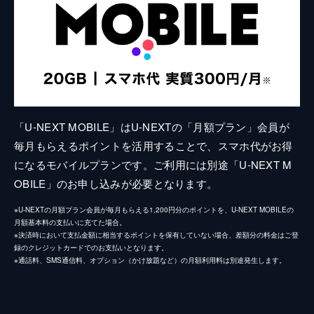
「U-NEXT MOBILE」はU-NEXTの「月額プラン」会員が
毎月もらえるポイントを活用することで、スマホ代がお得
になるモバイルプランです。ご利用には別途「U-NEXT M
OBILE」のお申し込みが必要となります。
※U-NEXTの月額プラン会員が毎月もらえる1,200円分のポイントを、U-NEXT MOBILEの
月額基本料の支払いに充てた場合。
※決済時において支払金額に相当するポイントを保有していない場合、差額分の料金はご登
録のクレジットカードでのお支払いとなります。
※通話料、SMS通信料、オプション（かけ放題など）の月額利用料は別途発生します。