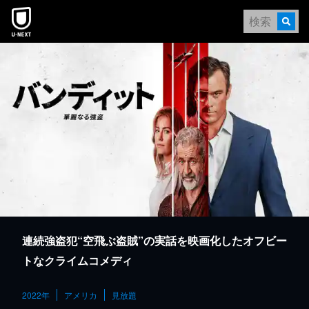
本文へスキップ
連続強盗犯“空飛ぶ盗賊”の実話を映画化したオフビー
トなクライムコメディ
2022年
アメリカ
見放題