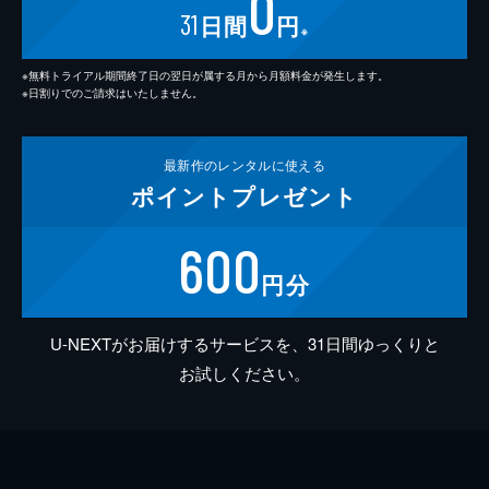
0
31
日間
円
※
※無料トライアル期間終了日の翌日が属する月から月額料金が発生します。
※日割りでのご請求はいたしません。
最新作の
レンタルに使える
ポイント
プレゼント
600
円分
U-NEXTがお届けするサービスを、31日間ゆっくりと
お試しください。