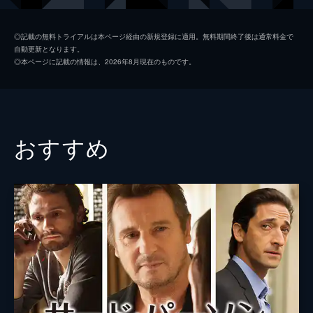
ンドレア
エリシャ・カスバート
◎記載の無料トライアルは本ページ経由の新規登録に適用。無料期間終了後は通常料金で
自動更新となります。
リンダ
オリヴィア・ダボ
◎本ページに記載の情報は、2026年8月現在のものです。
スナイデス
ネスター・カーボネル
監督
アラン・アンガー
脚本
クレイグ・ウェンマン
おすすめ
原作
ロバート・ナックル
エド・アーノルド
音楽
アーロン・ギルフイス
製作
ジョーダン・ベッカーマン
エリック・ゴズラン
ジョーダン・イェール・レヴィン