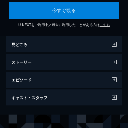
今すぐ観る
U-NEXTをご利用中／過去に利用したことがある方は
こちら
見どころ
ストーリー
エピソード
バンディット 華麗なる強盗
キャスト・スタッフ
126分
出演
ロバート・ホワイトマン／ギルバート・ガルバン・ジュニア
ジョシュ・デュアメル
トミー
メル・ギブソン