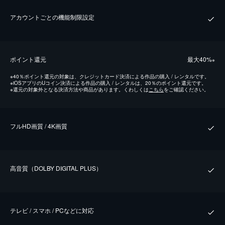
アカウントごとの機能制限設定
ポイント還元
最⼤40%
※
※
40％ポイント還元の対象は、クレジットカード決済による作品の購入 / レンタルです。
※
iOSアプリのUコイン決済による作品の購入 / レンタルは、20％のポイント還元です。
※
還元の対象外となる決済方法や商品があります。くわしくは
こちら
をご確認ください。
フルHD画質 / 4K画質
⾼⾳質（DOLBY DIGITAL PLUS）
テレビ / スマホ / PCなどに対応