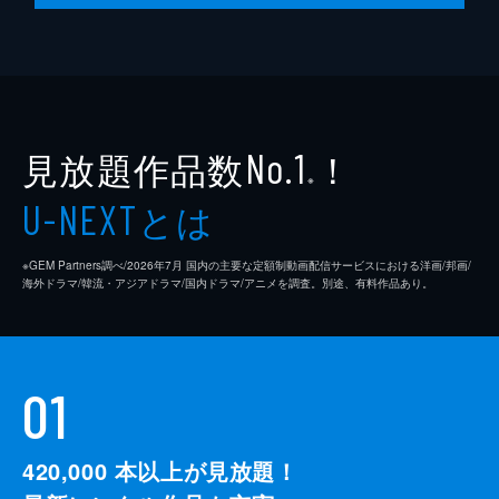
見放題作品数
！
No.1
※
とは
U-NEXT
※GEM Partners調べ/2026年7⽉ 国内の主要な定額制動画配信サービスにおける洋画/邦画/
海外ドラマ/韓流・アジアドラマ/国内ドラマ/アニメを調査。別途、有料作品あり。
01
420,000
本以上が見放題！