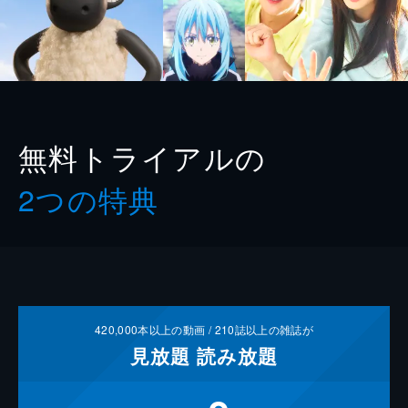
無料トライアルの
2つの特典
420,000
本以上の動画 /
210
誌以上の雑誌が
見放題
読み放題