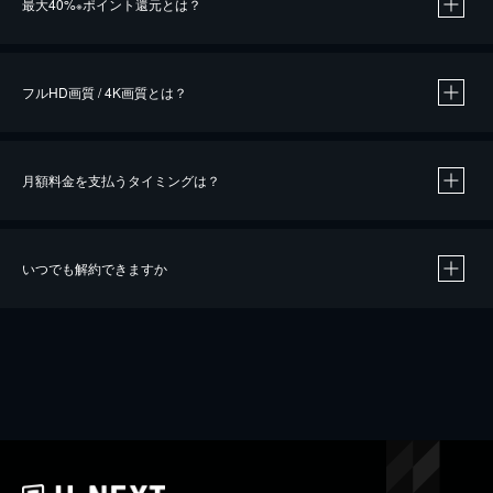
最大40%
ポイント還元とは？
※
※
作品によって必要なポイントが異なります。
フルHD画質 / 4K画質とは？
月額料金を支払うタイミングは？
※
40％ポイント還元の対象は、クレジットカード決済による作品の購入 / レンタルです。
※
iOSアプリのUコイン決済による作品の購入 / レンタルは、20％のポイント還元です。
※
還元の対象外となる決済方法や商品があります。くわしくは
こちら
をご確認ください。
いつでも解約できますか
こちら