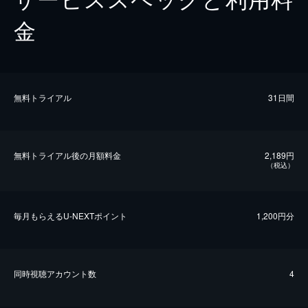
金
無料トライアル
31日間
無料トライアル後の⽉額料金
2,189円
（税込）
毎⽉もらえるU-NEXTポイント
1,200円分
同時視聴アカウント数
4