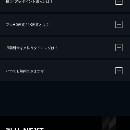
最大40%
ポイント還元とは？
※
※
作品によって必要なポイントが異なります。
フルHD画質 / 4K画質とは？
月額料金を支払うタイミングは？
※
40％ポイント還元の対象は、クレジットカード決済による作品の購入 / レンタルです。
※
iOSアプリのUコイン決済による作品の購入 / レンタルは、20％のポイント還元です。
※
還元の対象外となる決済方法や商品があります。くわしくは
こちら
をご確認ください。
いつでも解約できますか
こちら