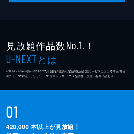
見放題作品数
！
No.1
※
とは
U-NEXT
※GEM Partners調べ/2026年7⽉ 国内の主要な定額制動画配信サービスにおける洋画/邦画/
海外ドラマ/韓流・アジアドラマ/国内ドラマ/アニメを調査。別途、有料作品あり。
01
420,000
本以上が見放題！