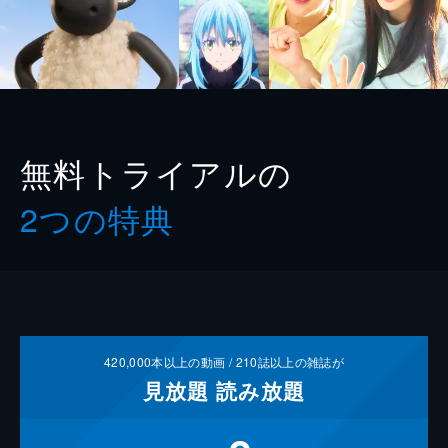
無料トライアルの
2つの特典
420,000
本以上の動画 /
210
誌以上の雑誌が
見放題
読み放題