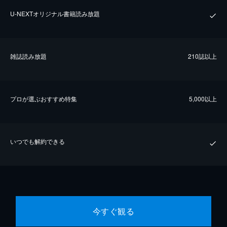
U-NEXTオリジナル書籍読み放題
雑誌読み放題
210誌以上
プロが選ぶおすすめ特集
5,000以上
いつでも解約できる
今すぐ観る