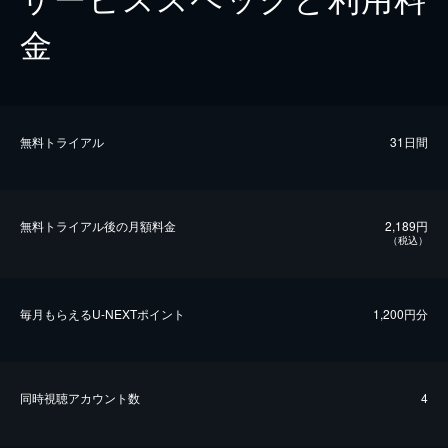
金
無料トライアル
31日間
無料トライアル後の⽉額料金
2,189円
（税込）
毎⽉もらえるU-NEXTポイント
1,200円分
同時視聴アカウント数
4