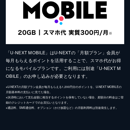
「U-NEXT MOBILE」はU-NEXTの「月額プラン」会員が
毎月もらえるポイントを活用することで、スマホ代がお得
になるモバイルプランです。ご利用には別途「U-NEXT M
OBILE」のお申し込みが必要となります。
※U-NEXTの月額プラン会員が毎月もらえる1,200円分のポイントを、U-NEXT MOBILEの
月額基本料の支払いに充てた場合。
※決済時において支払金額に相当するポイントを保有していない場合、差額分の料金はご登
録のクレジットカードでのお支払いとなります。
※通話料、SMS通信料、オプション（かけ放題など）の月額利用料は別途発生します。