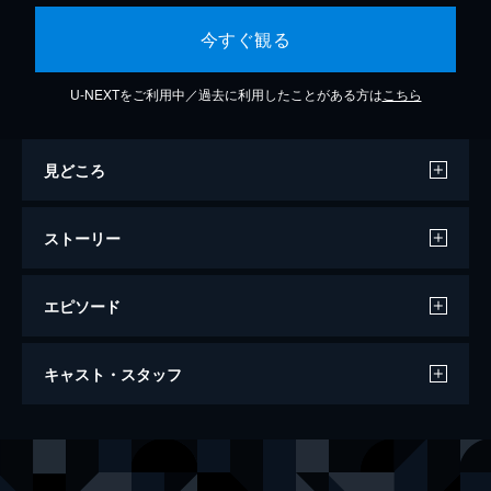
今すぐ観る
U-NEXTをご利用中／過去に利用したことがある方は
こちら
見どころ
ストーリー
エピソード
DOBERMAN INFINITY LIVE TOUR 2025
キャスト・スタッフ
ThanX "D.X"
103分
出演
DOBERMAN INFINITY