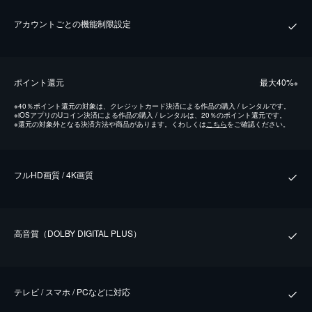
アカウントごとの機能制限設定
ポイント還元
最⼤40%
※
※
40％ポイント還元の対象は、クレジットカード決済による作品の購入 / レンタルです。
※
iOSアプリのUコイン決済による作品の購入 / レンタルは、20％のポイント還元です。
※
還元の対象外となる決済方法や商品があります。くわしくは
こちら
をご確認ください。
フルHD画質 / 4K画質
⾼⾳質（DOLBY DIGITAL PLUS）
テレビ / スマホ / PCなどに対応