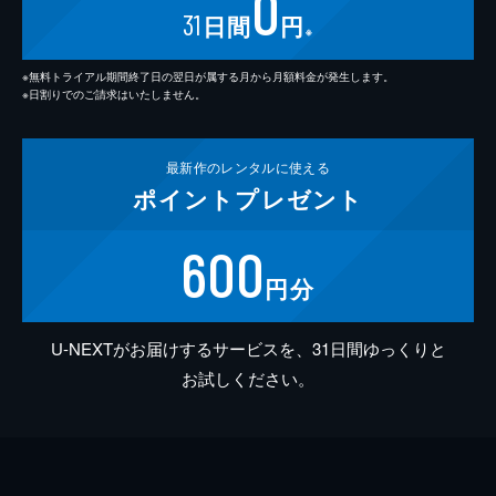
0
31
日間
円
※
※無料トライアル期間終了日の翌日が属する月から月額料金が発生します。
※日割りでのご請求はいたしません。
最新作の
レンタルに使える
ポイント
プレゼント
600
円分
U-NEXTがお届けするサービスを、31日間ゆっくりと
お試しください。