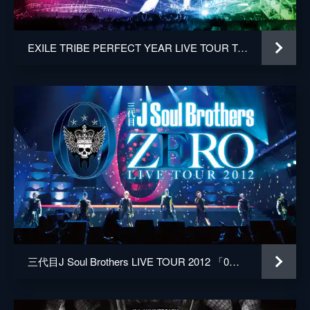
EXILE TRIBE PERFECT YEAR LIVE TOUR TOWER OF WISH 2014 ～THE REVOLUTION～
三代目J Soul Brothers LIVE TOUR 2012 「0～ZERO～」