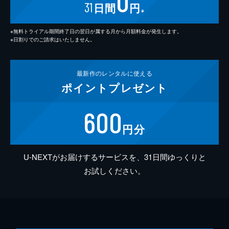
0
31
日間
円
※
※無料トライアル期間終了日の翌日が属する月から月額料金が発生します。
※日割りでのご請求はいたしません。
最新作の
レンタルに使える
ポイント
プレゼント
600
円分
U-NEXTがお届けするサービスを、31日間ゆっくりと
お試しください。