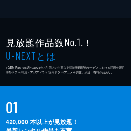
見放題作品数
！
No.1
※
とは
U-NEXT
※GEM Partners調べ/2026年7⽉ 国内の主要な定額制動画配信サービスにおける洋画/邦画/
海外ドラマ/韓流・アジアドラマ/国内ドラマ/アニメを調査。別途、有料作品あり。
01
420,000
本以上が見放題！
最新レンタル作品も充実。