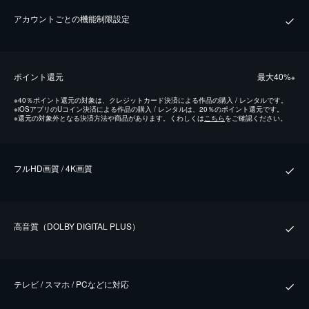
アカウントごとの機能制限設定
ポイント還元
最⼤40%
※
※
40％ポイント還元の対象は、クレジットカード決済による作品の購入 / レンタルです。
※
iOSアプリのUコイン決済による作品の購入 / レンタルは、20％のポイント還元です。
※
還元の対象外となる決済方法や商品があります。くわしくは
こちら
をご確認ください。
フルHD画質 / 4K画質
⾼⾳質（DOLBY DIGITAL PLUS）
テレビ / スマホ / PCなどに対応