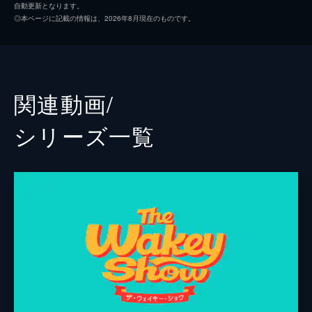
自動更新となります。
ャラクターの奮闘を描くコントも登場する。
◎本ページに記載の情報は、2026年8月現在のものです。
12分
#2 「コント：マリーはお祝いに夢中」ほ
か
ウェイキーがMCを務める番組。体を動かす
関連動画/
ゲームや歌のコーナー、英語の発音練習な
ど、様々な企画が盛りだくさん。コントで
シリーズ⼀覧
は、マリーが小さなことでもお祝いすること
に夢中になり、周囲を巻き込む。
12分
#3 「3分アスリート：柔道」ほか
クマのウェイキーが楽しいゲームや歌、英語
の発音練習、柔道の基礎トレーニングなどを
通して、視聴者の目覚めと学びをサポートす
る番組。
11分
#4 「コント：サンプラー」ほか
番組の様々なコーナーを紹介。ゲーム、歌、
コントなど、バラエティ豊かな内容で、視聴