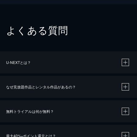
よくある質問
U-NEXTとは？
なぜ見放題作品とレンタル作品があるの？
無料トライアルは何が無料？
※
最大40%
ポイント還元とは？
※