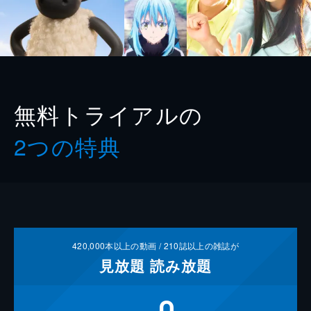
無料トライアルの
2つの特典
420,000
本以上の動画 /
210
誌以上の雑誌が
見放題
読み放題