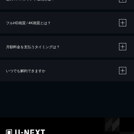
※
作品によって必要なポイントが異なります。
フルHD画質 / 4K画質とは？
月額料金を支払うタイミングは？
※
40％ポイント還元の対象は、クレジットカード決済による作品の購入 / レンタルです。
※
iOSアプリのUコイン決済による作品の購入 / レンタルは、20％のポイント還元です。
※
還元の対象外となる決済方法や商品があります。くわしくは
こちら
をご確認ください。
いつでも解約できますか
こちら