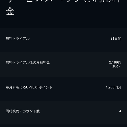
金
無料トライアル
31日間
無料トライアル後の⽉額料金
2,189円
（税込）
毎⽉もらえるU-NEXTポイント
1,200円分
同時視聴アカウント数
4