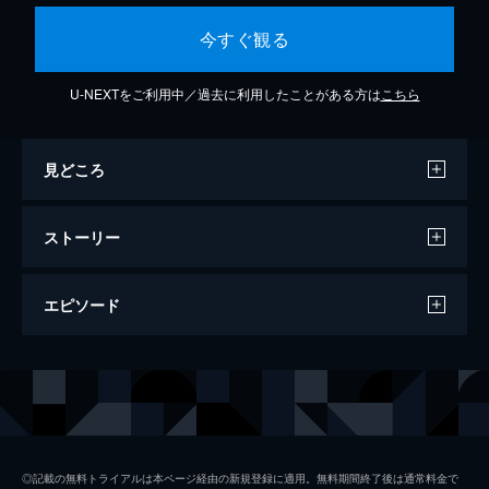
今すぐ観る
U-NEXTをご利用中／過去に利用したことがある方は
こちら
見どころ
ストーリー
エピソード
#1 「コント：ヴィーテは探偵になりた
い」ほか
元気なクマのキャラクターが、視聴者の心と
体をウェイクアップさせる番組。数字探しや
手拍子ゲームで頭と体を動かし、みんなで歌
◎記載の無料トライアルは本ページ経由の新規登録に適用。無料期間終了後は通常料金で
を歌い、英語の発音を学ぶ。探偵に憧れるキ