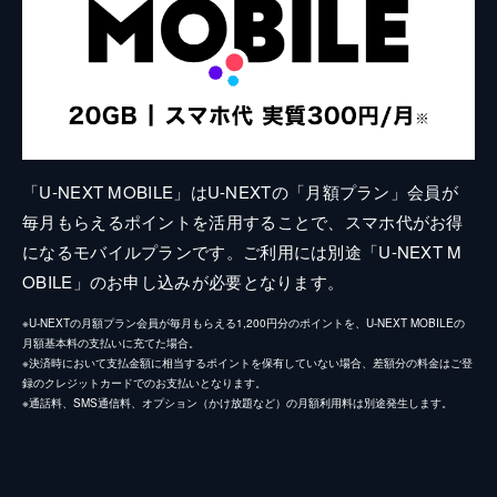
「U-NEXT MOBILE」はU-NEXTの「月額プラン」会員が
毎月もらえるポイントを活用することで、スマホ代がお得
になるモバイルプランです。ご利用には別途「U-NEXT M
OBILE」のお申し込みが必要となります。
※U-NEXTの月額プラン会員が毎月もらえる1,200円分のポイントを、U-NEXT MOBILEの
月額基本料の支払いに充てた場合。
※決済時において支払金額に相当するポイントを保有していない場合、差額分の料金はご登
録のクレジットカードでのお支払いとなります。
※通話料、SMS通信料、オプション（かけ放題など）の月額利用料は別途発生します。