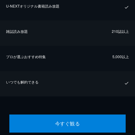
U-NEXTオリジナル書籍読み放題
雑誌読み放題
210誌以上
プロが選ぶおすすめ特集
5,000以上
いつでも解約できる
今すぐ観る