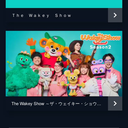
者を楽しませる。
12分
Ｔｈｅ Ｗａｋｅｙ Ｓｈｏｗ
#5 「学びうた：カラーパッション」ほか
11分
#6 「コント：黄色い蝶々（ちょうちょ
う）」ほか
12分
#7 「地方ソング：中部」ほか
9分
#8 「3分アスリート：体操」ほか
15分
#9 「おつまみ探偵：しょうが」ほか
15分
#10 「学びうた：Plants Song」ほか
The Wakey Show ～ザ・ウェイキー・ショウ【シーズン２】
9分