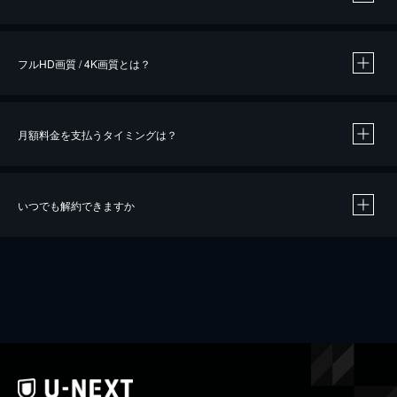
※
作品によって必要なポイントが異なります。
フルHD画質 / 4K画質とは？
月額料金を支払うタイミングは？
※
40％ポイント還元の対象は、クレジットカード決済による作品の購入 / レンタルです。
※
iOSアプリのUコイン決済による作品の購入 / レンタルは、20％のポイント還元です。
※
還元の対象外となる決済方法や商品があります。くわしくは
こちら
をご確認ください。
いつでも解約できますか
こちら