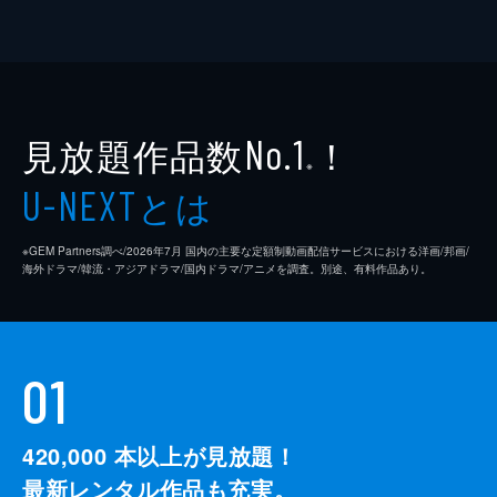
見放題作品数
！
No.1
※
とは
U-NEXT
※GEM Partners調べ/2026年7⽉ 国内の主要な定額制動画配信サービスにおける洋画/邦画/
海外ドラマ/韓流・アジアドラマ/国内ドラマ/アニメを調査。別途、有料作品あり。
01
420,000
本以上が見放題！
最新レンタル作品も充実。