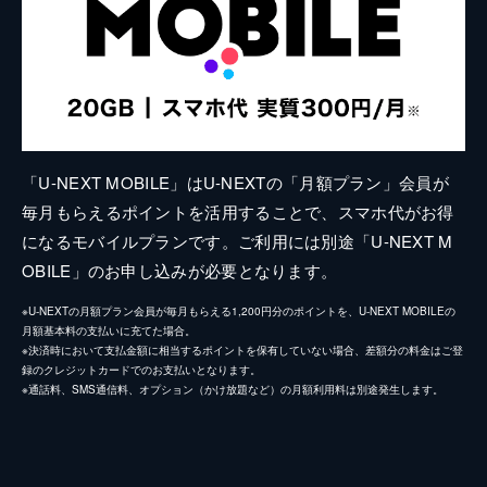
「U-NEXT MOBILE」はU-NEXTの「月額プラン」会員が
毎月もらえるポイントを活用することで、スマホ代がお得
になるモバイルプランです。ご利用には別途「U-NEXT M
OBILE」のお申し込みが必要となります。
※U-NEXTの月額プラン会員が毎月もらえる1,200円分のポイントを、U-NEXT MOBILEの
月額基本料の支払いに充てた場合。
※決済時において支払金額に相当するポイントを保有していない場合、差額分の料金はご登
録のクレジットカードでのお支払いとなります。
※通話料、SMS通信料、オプション（かけ放題など）の月額利用料は別途発生します。