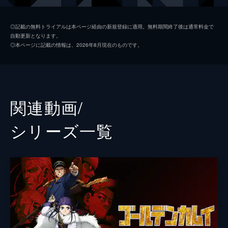
尾形百之助
眞栄田郷敦
◎記載の無料トライアルは本ページ経由の新規登録に適用。無料期間終了後は通常料金で
自動更新となります。
月島基
工藤阿須加
◎本ページに記載の情報は、2026年8月現在のものです。
二階堂浩平／洋平
栁俊太郎
寅次
泉澤祐希
白石由竹
矢本悠馬
関連動画/
玉井芳蔵
山内圭哉
シリーズ⼀覧
和田光示
堀部圭亮
オソマ
永尾柚乃
浅田芭路
谷垣源次郎
大谷亮平
牛山辰馬
勝矢