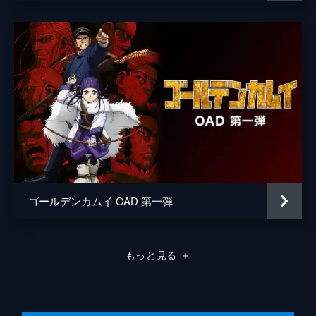
原作
野田サトル
音楽
やまだ豊
製作
田代秀樹
井原多美
瓶子吉久
市川南
堂山昌司
荒木宏幸
ゴールデンカムイ OAD 第一弾
弓矢政法
舛田淳
もっと見る
＋
長嶋潤二
松橋真三