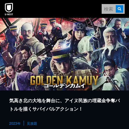
本文へスキップ
気高き北の大地を舞台に、アイヌ民族の埋蔵金争奪バ
トルを描くサバイバルアクション！
2023年
見放題