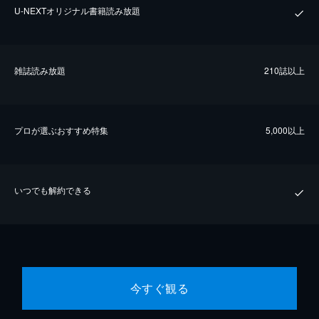
U-NEXTオリジナル書籍読み放題
雑誌読み放題
210誌以上
プロが選ぶおすすめ特集
5,000以上
いつでも解約できる
今すぐ観る