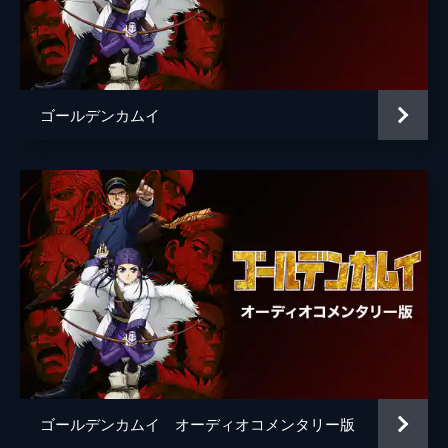
梅子
高畑充希
笠原勘次郎
島津健太郎
永倉新八
木場勝己
ゴールデンカムイ
フチ
大方斐紗子
大叔父
秋辺デボ
後藤竹千代
マキタスポーツ
アチャ
井浦新
鶴見篤四郎
玉木宏
土方歳三
舘ひろし
ナレーション
津田健次郎
監督
久保茂昭
ゴールデンカムイ オーディオコメンタリー版
脚本
黒岩勉