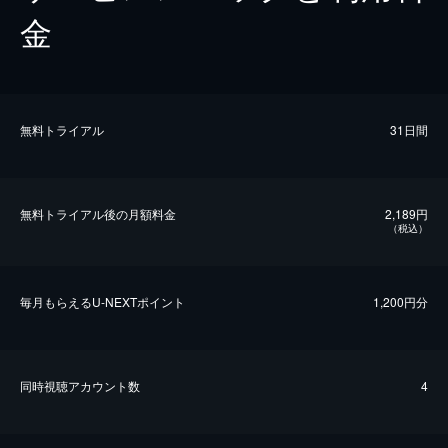
金
無料トライアル
31日間
無料トライアル後の⽉額料金
2,189円
（税込）
毎⽉もらえるU-NEXTポイント
1,200円分
同時視聴アカウント数
4