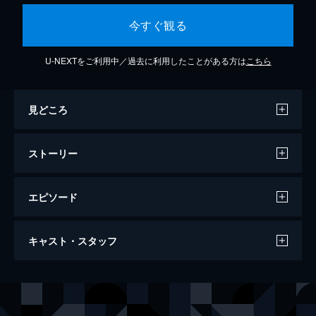
今すぐ観る
U-NEXTをご利用中／過去に利用したことがある方は
こちら
見どころ
ストーリー
エピソード
ゴールデンカムイ
キャスト・スタッフ
128分
出演
杉元佐一
山﨑賢人
アシリパ
山田杏奈