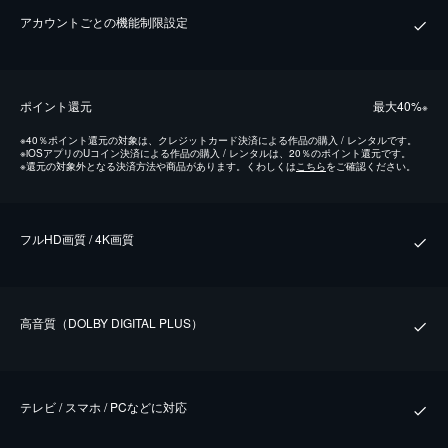
アカウントごとの機能制限設定
ポイント還元
最⼤40%
※
※
40％ポイント還元の対象は、クレジットカード決済による作品の購入 / レンタルです。
※
iOSアプリのUコイン決済による作品の購入 / レンタルは、20％のポイント還元です。
※
還元の対象外となる決済方法や商品があります。くわしくは
こちら
をご確認ください。
フルHD画質 / 4K画質
⾼⾳質（DOLBY DIGITAL PLUS）
テレビ / スマホ / PCなどに対応