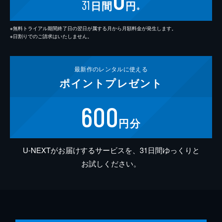
31
日間
円
※
※無料トライアル期間終了日の翌日が属する月から月額料金が発生します。
※日割りでのご請求はいたしません。
最新作の
レンタルに使える
ポイント
プレゼント
600
円分
U-NEXTがお届けするサービスを、31日間ゆっくりと
お試しください。