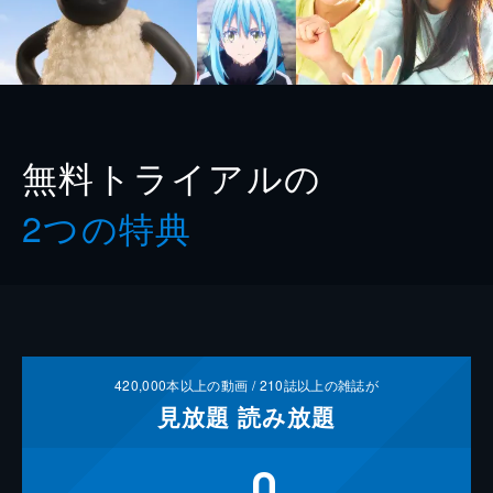
無料トライアルの
2つの特典
420,000
本以上の動画 /
210
誌以上の雑誌が
見放題
読み放題
0