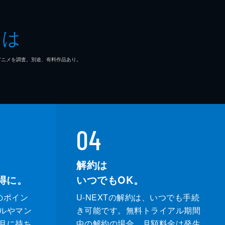
とは
マ/アニメを調査。別途、有料作品あり。
04
解約は
得に。
いつでもOK。
のポイン
U-NEXTの解約は、いつでも手続
ルやマン
き可能です。無料トライアル期間
月に持ち
中の解約の場合、月額料金は発生