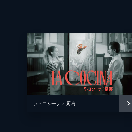
監督
脚本
音楽
製作
ラ・コシーナ／厨房