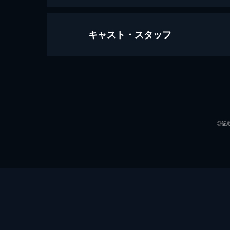
キャスト・スタッフ
オークション ～盗まれたエゴン・シ
91分
出演
◎記