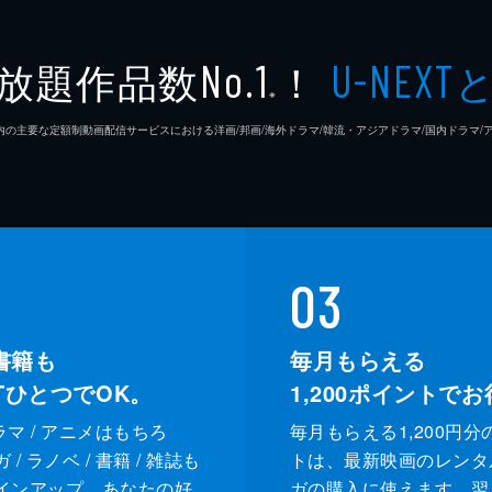
放題作品数
！
No.1
U-NEXT
※
26年7⽉ 国内の主要な定額制動画配信サービスにおける洋画/邦画/海外ドラマ/韓流・アジアドラマ/国内ドラ
03
書籍も
毎月もらえる
XTひとつでOK。
1,200
ポイントでお
ドラマ / アニメはもちろ
毎月もらえる1,200円分
/ ラノベ / 書籍 / 雑誌も
トは、最新映画のレンタ
インアップ。あなたの好
ガの購入に使えます。翌