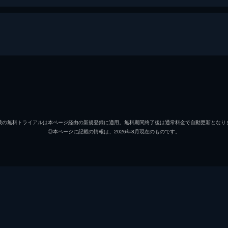
ーレ
アンドレ
アレッ
ベルティナ
レア・
載の無料トライアルは本ページ経由の新規登録に適用。無料期間終了後は通常料金で自動更新となり
◎本ページに記載の情報は、2026年8月現在のものです。
エゲルマン弁護士
ノラ・
オロール
ルイー
マルタン
アルカ
ロラン