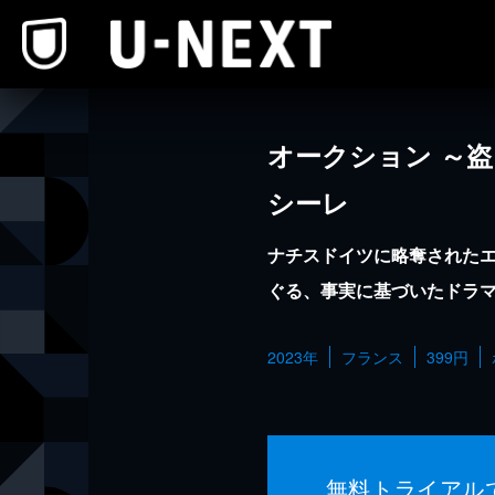
本文へスキップ
オークション ～
シーレ
ナチスドイツに略奪された
ぐる、事実に基づいたドラ
2023年
フランス
399円
無料トライアル