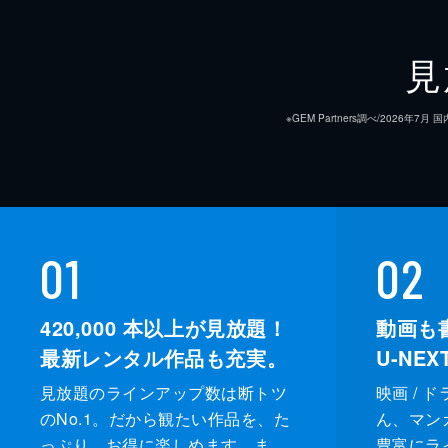
見
※GEM Partners調べ/20
01
02
420,000
本以上が見放題！
動画も
最新レンタル作品も充実。
U-NE
見放題のラインアップ数は断トツ
映画 / 
のNo.1。だから観たい作品を、た
ん、マンガ 
っぷり、お得に楽しめます。ま
豊富にラ