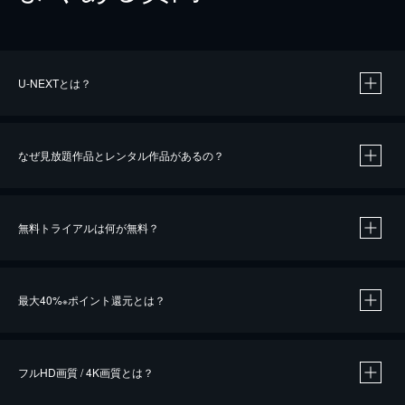
U-NEXTとは？
なぜ見放題作品とレンタル作品があるの？
無料トライアルは何が無料？
※
最大40%
ポイント還元とは？
※
※
作品によって必要なポイントが異なります。
フルHD画質 / 4K画質とは？