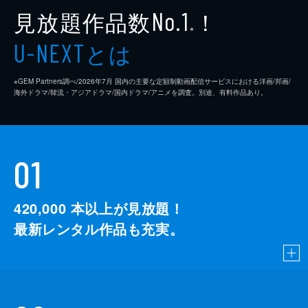
見放題作品数
！
No.1
※
とは
U-NEXT
※GEM Partners調べ/2026年7⽉ 国内の主要な定額制動画配信サービスにおける洋画/邦画/
海外ドラマ/韓流・アジアドラマ/国内ドラマ/アニメを調査。別途、有料作品あり。
01
420,000
本以上が見放題！
最新レンタル作品も充実。