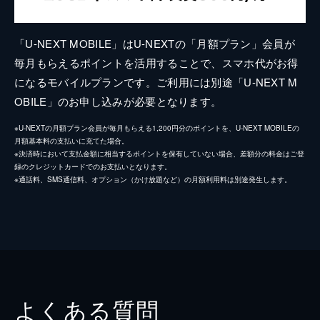
「U-NEXT MOBILE」はU-NEXTの「月額プラン」会員が
毎月もらえるポイントを活用することで、スマホ代がお得
になるモバイルプランです。ご利用には別途「U-NEXT M
OBILE」のお申し込みが必要となります。
※U-NEXTの月額プラン会員が毎月もらえる1,200円分のポイントを、U-NEXT MOBILEの
月額基本料の支払いに充てた場合。
※決済時において支払金額に相当するポイントを保有していない場合、差額分の料金はご登
録のクレジットカードでのお支払いとなります。
※通話料、SMS通信料、オプション（かけ放題など）の月額利用料は別途発生します。
よくある質問