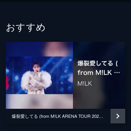
おすすめ
爆裂愛してる (from M!LK ARENA TOUR 2025-2026「SMILE POP!」 LIVE at 国立代々木競技場 第一体育館 2026.02.11)