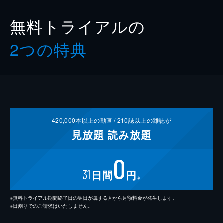
無料トライアルの
2つの特典
420,000
本以上の動画 /
210
誌以上の雑誌が
見放題
読み放題
0
31
日間
円
※
※無料トライアル期間終了日の翌日が属する月から月額料金が発生します。
※日割りでのご請求はいたしません。