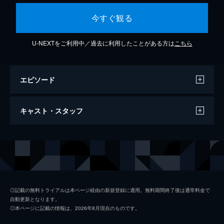
今すぐ観る
U-NEXTをご利用中／過去に利用したことがある方は
こちら
エピソード
Children (What Time It Is)
キャスト・スタッフ
4分
出演
ビリー・ポーター
◎記載の無料トライアルは本ページ経由の新規登録に適用。無料期間終了後は通常料金で
自動更新となります。
◎本ページに記載の情報は、2026年8月現在のものです。