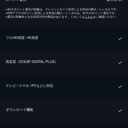
※
40％ポイント還元の対象は、クレジットカード決済による作品の購入 / レンタルです。
※
iOSアプリのUコイン決済による作品の購入 / レンタルは、20％のポイント還元です。
※
還元の対象外となる決済方法や商品があります。くわしくは
こちら
をご確認ください。
フルHD画質 / 4K画質
⾼⾳質（DOLBY DIGITAL PLUS）
テレビ / スマホ / PCなどに対応
ダウンロード機能