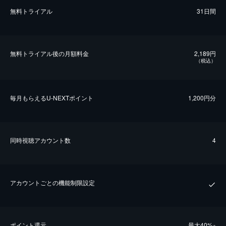
無料トライアル
31日間
無料トライアル後の⽉額料金
2,189円
（税込）
毎⽉もらえるU-NEXTポイント
1,200円分
同時視聴アカウント数
4
アカウントごとの機能制限設定
ポイント還元
最⼤40%
※