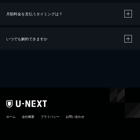
月額料金を支払うタイミングは？
※
40％ポイント還元の対象は、クレジットカード決済による作品の購入 / レンタルです。
※
iOSアプリのUコイン決済による作品の購入 / レンタルは、20％のポイント還元です。
※
還元の対象外となる決済方法や商品があります。くわしくは
こちら
をご確認ください。
いつでも解約できますか
こちら
ホーム
会社概要
プライバシー
お問い合わせ