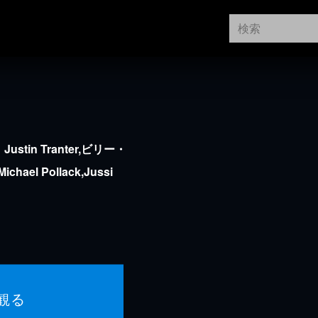
tin Tranter,ビリー・
chael Pollack,Jussi
観る