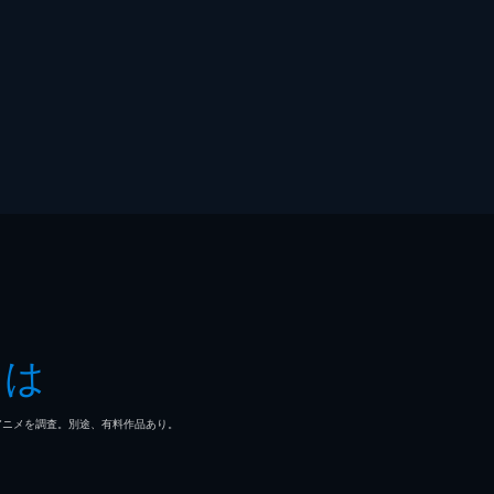
とは
マ/アニメを調査。別途、有料作品あり。