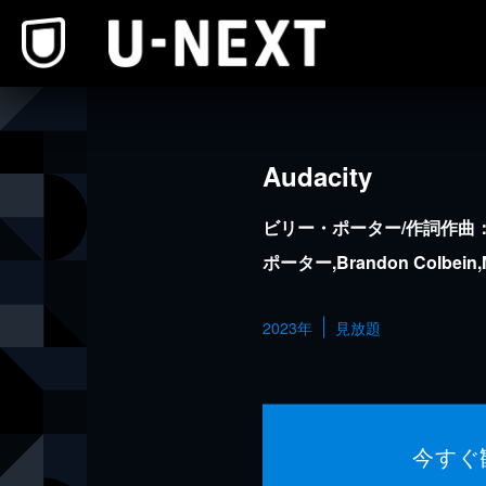
本文へスキップ
Audacity
ビリー・ポーター/作詞作曲：Jus
ポーター,Brandon Colbein,Mi
Ilmari Karvinen,Alex Bil
2023年
見放題
今すぐ