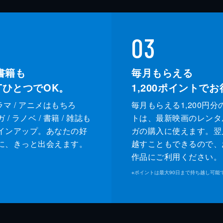
03
書籍も
毎月もらえる
XTひとつでOK。
1,200
ポイントでお
ドラマ / アニメはもちろ
毎月もらえる1,200円分
/ ラノベ / 書籍 / 雑誌も
トは、最新映画のレンタ
インアップ。あなたの好
ガの購入に使えます。翌
に、きっと出会えます。
越すこともできるので、
作品にご利用ください。
※
ポイントは最大90日まで持ち越し可能