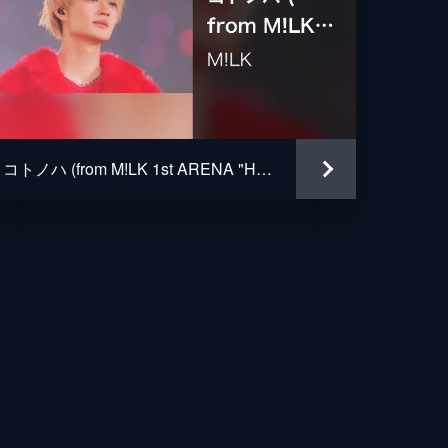
コトノハ (from M!LK 1st ARENA "HAPPY! HAPPY! HAPPY!" Live at 横浜アリーナ 2023.10.22)