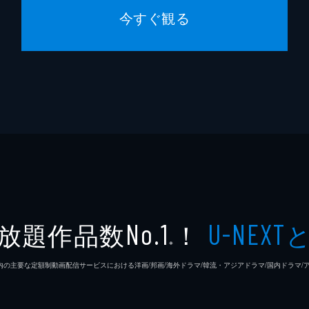
今すぐ観る
放題作品数
！
No.1
U-NEXT
※
26年7⽉ 国内の主要な定額制動画配信サービスにおける洋画/邦画/海外ドラマ/韓流・アジアドラマ/国内ドラ