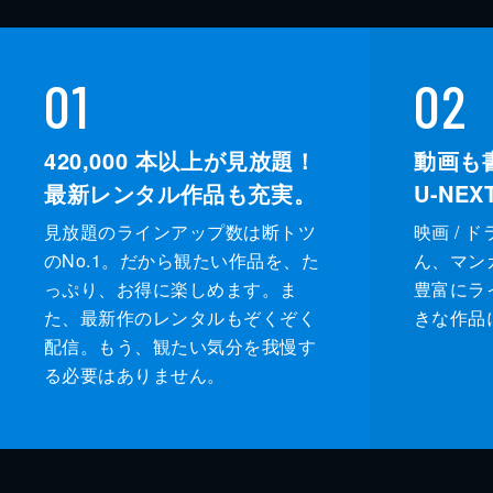
01
02
420,000
本以上が見放題！
動画も
最新レンタル作品も充実。
U-NE
見放題のラインアップ数は断トツ
映画 / 
のNo.1。だから観たい作品を、た
ん、マンガ 
っぷり、お得に楽しめます。ま
豊富にラ
た、最新作のレンタルもぞくぞく
きな作品
配信。もう、観たい気分を我慢す
る必要はありません。