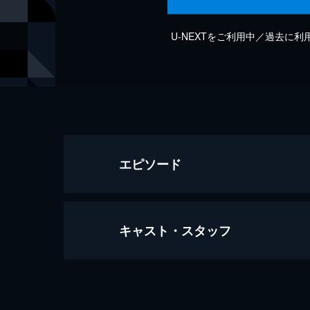
U-NEXTをご利用中／過去に
エピソード
キャスト・スタッフ
Audacity
4分
出演