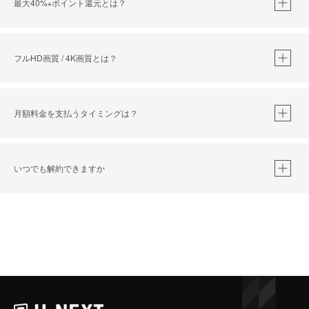
最大40%
ポイント還元とは？
※
※
作品によって必要なポイントが異なります。
フルHD画質 / 4K画質とは？
月額料金を支払うタイミングは？
※
40％ポイント還元の対象は、クレジットカード決済による作品の購入 / レンタルです。
※
iOSアプリのUコイン決済による作品の購入 / レンタルは、20％のポイント還元です。
※
還元の対象外となる決済方法や商品があります。くわしくは
こちら
をご確認ください。
いつでも解約できますか
こちら