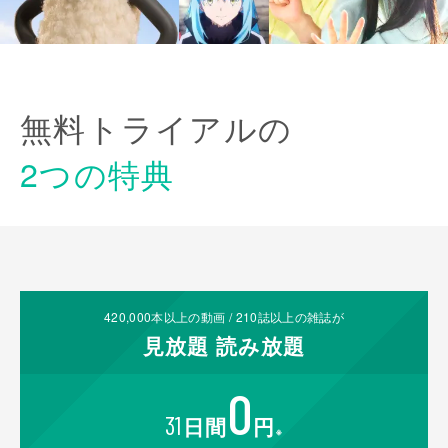
無料トライアルの
2つの特典
420,000
本以上の動画 /
210
誌以上の雑誌が
見放題
読み放題
0
31
日間
円
※