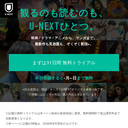
本文へスキップ
観るのも読むのも、
U-NEXT
ひとつ。
映画 / ドラマ / アニメから、マンガまで。
最新作も見放題も、ぞくぞく配信
。
※
まずは31日間 無料トライアル
本日登録すると
-
月
--
日
まで無料
※読み放題は、雑誌 / キッズ / U-NEXTオリジナル書籍のみです。
◎画像にはレンタル作品 / 購入作品も含まれています。
◎記載の無料トライアルは本ページ経由の新規登録に適用。無料期間終了後は通常料金で
自動更新となります。
◎本ページに記載の情報は、2026年8月現在のものです。