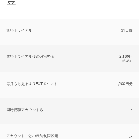
無料トライアル
31日間
無料トライアル後の⽉額料金
2,189円
（税込）
毎⽉もらえるU-NEXTポイント
1,200円分
同時視聴アカウント数
4
アカウントごとの機能制限設定