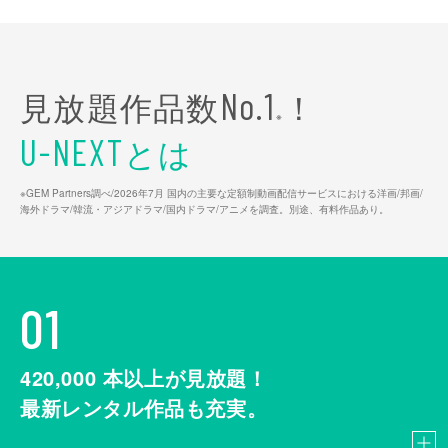
見放題作品数
！
No.1
※
とは
U-NEXT
※GEM Partners調べ/2026年7⽉ 国内の主要な定額制動画配信サービスにおける洋画/邦画/
海外ドラマ/韓流・アジアドラマ/国内ドラマ/アニメを調査。別途、有料作品あり。
01
420,000
本以上が見放題！
最新レンタル作品も充実。