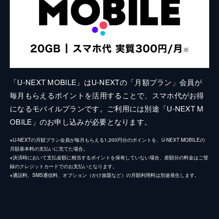
「U-NEXT MOBILE」はU-NEXTの「月額プラン」会員が
毎月もらえるポイントを活用することで、スマホ代がお得
になるモバイルプランです。ご利用には別途「U-NEXT M
OBILE」のお申し込みが必要となります。
※U-NEXTの月額プラン会員が毎月もらえる1,200円分のポイントを、U-NEXT MOBILEの
月額基本料の支払いに充てた場合。
※決済時において支払金額に相当するポイントを保有していない場合、差額分の料金はご登
録のクレジットカードでのお支払いとなります。
※通話料、SMS通信料、オプション（かけ放題など）の月額利用料は別途発生します。