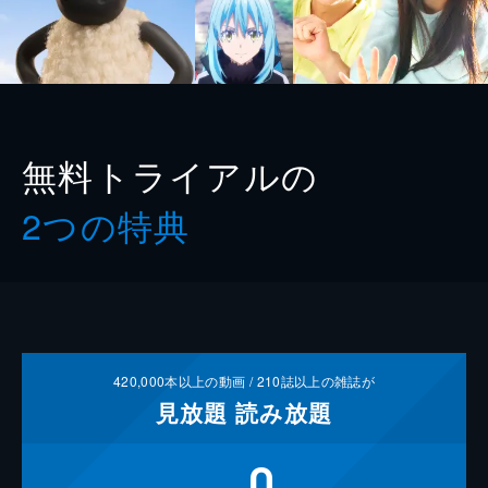
無料トライアルの
2つの特典
420,000
本以上の動画 /
210
誌以上の雑誌が
見放題
読み放題
0