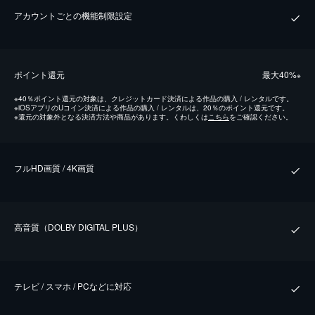
アカウントごとの機能制限設定
ポイント還元
最⼤40%
※
※
40％ポイント還元の対象は、クレジットカード決済による作品の購入 / レンタルです。
※
iOSアプリのUコイン決済による作品の購入 / レンタルは、20％のポイント還元です。
※
還元の対象外となる決済方法や商品があります。くわしくは
こちら
をご確認ください。
フルHD画質 / 4K画質
⾼⾳質（DOLBY DIGITAL PLUS）
テレビ / スマホ / PCなどに対応