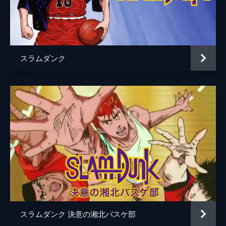
元田康弘
菅沼芙実彦
鎌谷悠
スラムダンク
アニメーション制作
東映アニメーション
ダンデライオンアニメーションスタジオ
スラムダンク 決意の湘北バスケ部