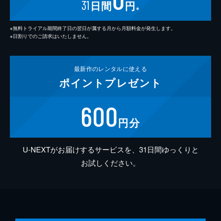
31
日間
円
※
※無料トライアル期間終了日の翌日が属する月から月額料金が発生します。
※日割りでのご請求はいたしません。
最新作の
レンタルに使える
ポイント
プレゼント
600
円分
U-NEXTがお届けするサービスを、31日間ゆっくりと
お試しください。