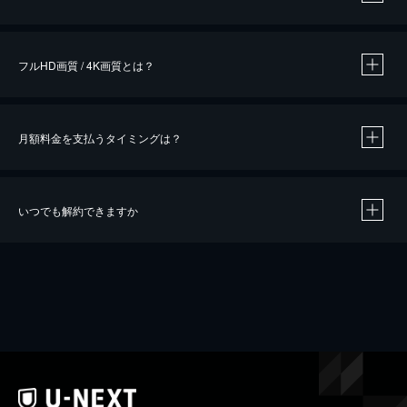
※
作品によって必要なポイントが異なります。
フルHD画質 / 4K画質とは？
月額料金を支払うタイミングは？
※
40％ポイント還元の対象は、クレジットカード決済による作品の購入 / レンタルです。
※
iOSアプリのUコイン決済による作品の購入 / レンタルは、20％のポイント還元です。
※
還元の対象外となる決済方法や商品があります。くわしくは
こちら
をご確認ください。
いつでも解約できますか
こちら