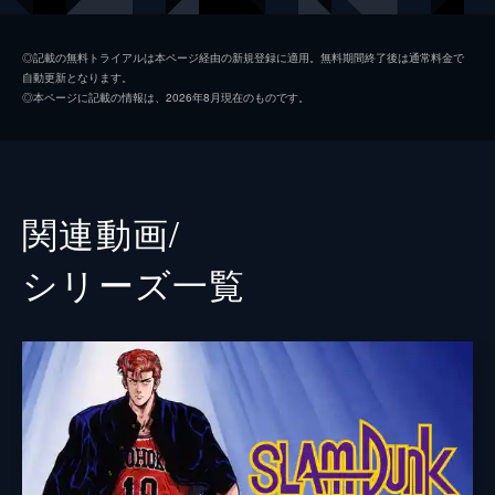
流川楓
神尾晋一郎
◎記載の無料トライアルは本ページ経由の新規登録に適用。無料期間終了後は通常料金で
自動更新となります。
桜木花道
木村昴
◎本ページに記載の情報は、2026年8月現在のものです。
赤木剛憲
三宅健太
監督
井上雄彦
脚本
井上雄彦
関連動画/
原作
井上雄彦
シリーズ⼀覧
音楽
武部聡志
TAKUMA
演出
宮原直樹
北田勝彦
大橋聡雄