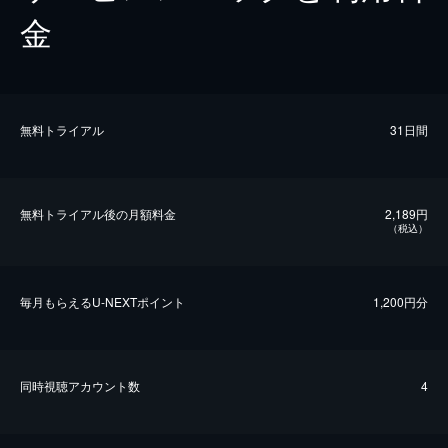
金
無料トライアル
31日間
無料トライアル後の⽉額料金
2,189円
（税込）
毎⽉もらえるU-NEXTポイント
1,200円分
同時視聴アカウント数
4