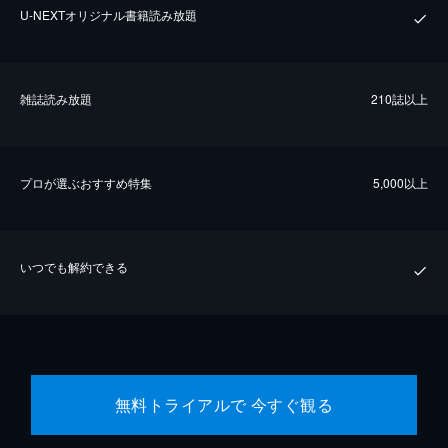
U-NEXTオリジナル書籍読み放題
雑誌読み放題
210誌以上
プロが選ぶおすすめ特集
5,000以上
いつでも解約できる
無料トライアルで 今すぐ観る