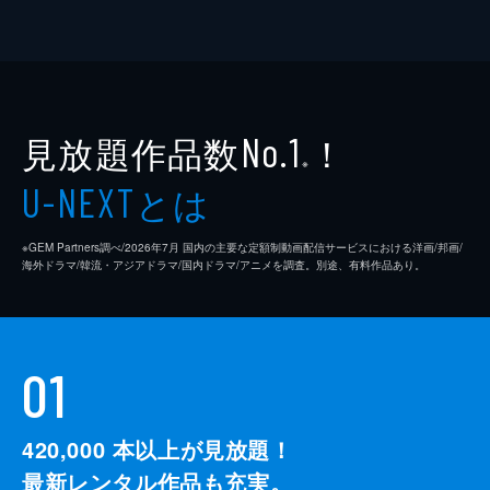
見放題作品数
！
No.1
※
とは
U-NEXT
※GEM Partners調べ/2026年7⽉ 国内の主要な定額制動画配信サービスにおける洋画/邦画/
海外ドラマ/韓流・アジアドラマ/国内ドラマ/アニメを調査。別途、有料作品あり。
01
420,000
本以上が見放題！
最新レンタル作品も充実。