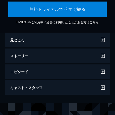
無料トライアルで 今すぐ観る
U-NEXTをご利用中／過去に利用したことがある方は
こちら
見どころ
ストーリー
エピソード
THE FIRST SLAM DUNK
キャスト・スタッフ
124分
声の出演
宮城リョータ
仲村宗悟
三井寿
笠間淳