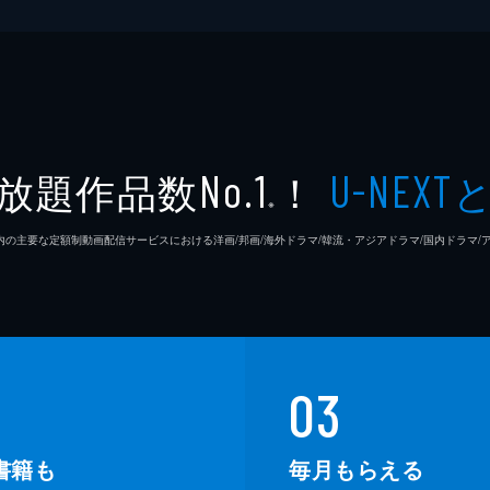
放題作品数
！
No.1
U-NEXT
※
26年7⽉ 国内の主要な定額制動画配信サービスにおける洋画/邦画/海外ドラマ/韓流・アジアドラマ/国内ドラ
03
書籍も
毎月もらえる