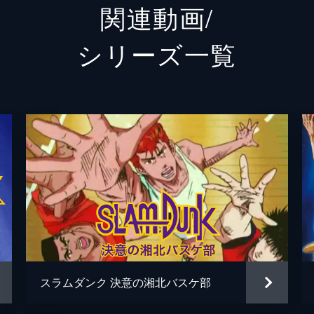
関連動画/
井上雄
シリーズ⼀覧
井上雄
武部聡
TAKU
宮原直
北田勝
大橋聡
元田康
スラムダンク 決意の湘北バスケ部
菅沼芙