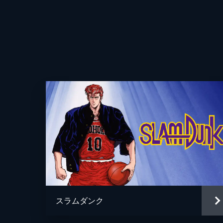
脚本
原作
音楽
演出
スラムダンク