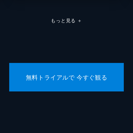
鎌谷悠
もっと見る
＋
東映ア
ダンデ
無料トライアルで 今すぐ観る