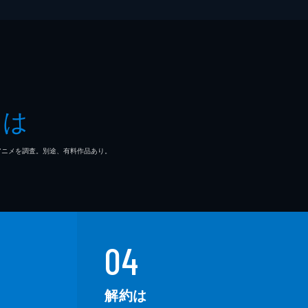
とは
マ/アニメを調査。別途、有料作品あり。
04
解約は