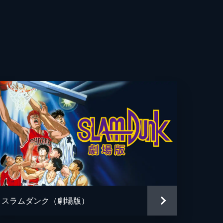
彦
彦
志
MA
樹
彦
雄
弘
スラムダンク（劇場版）
実彦