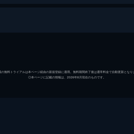
宮城リョータ
仲村宗
三井寿
笠間淳
載の無料トライアルは本ページ経由の新規登録に適用。無料期間終了後は通常料金で自動更新となり
◎本ページに記載の情報は、2026年8月現在のものです。
流川楓
神尾晋
桜木花道
木村昴
赤木剛憲
三宅健
井上雄