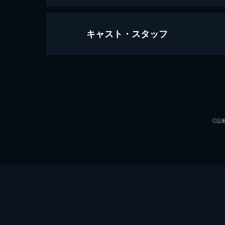
キャスト・スタッフ
THE FIRST SLAM DUNK
124分
声の出演
◎記
監督