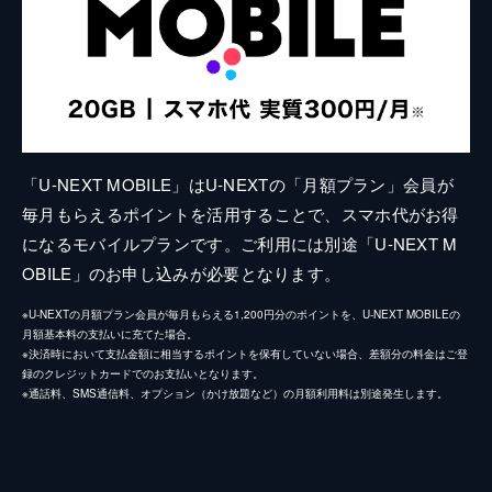
「U-NEXT MOBILE」はU-NEXTの「月額プラン」会員が
毎月もらえるポイントを活用することで、スマホ代がお得
になるモバイルプランです。ご利用には別途「U-NEXT M
OBILE」のお申し込みが必要となります。
※U-NEXTの月額プラン会員が毎月もらえる1,200円分のポイントを、U-NEXT MOBILEの
月額基本料の支払いに充てた場合。
※決済時において支払金額に相当するポイントを保有していない場合、差額分の料金はご登
録のクレジットカードでのお支払いとなります。
※通話料、SMS通信料、オプション（かけ放題など）の月額利用料は別途発生します。