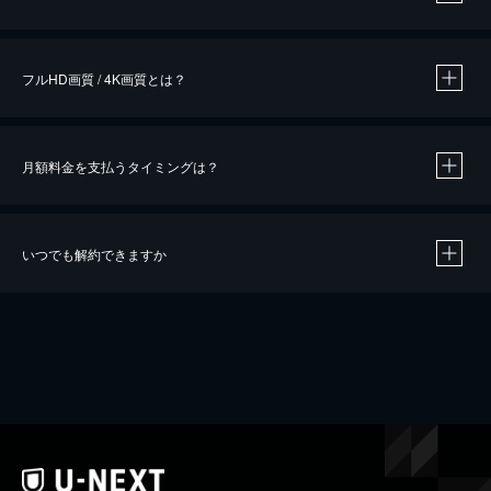
※
作品によって必要なポイントが異なります。
フルHD画質 / 4K画質とは？
月額料金を支払うタイミングは？
※
40％ポイント還元の対象は、クレジットカード決済による作品の購入 / レンタルです。
※
iOSアプリのUコイン決済による作品の購入 / レンタルは、20％のポイント還元です。
※
還元の対象外となる決済方法や商品があります。くわしくは
こちら
をご確認ください。
いつでも解約できますか
こちら