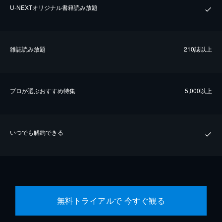
U-NEXTオリジナル書籍読み放題
雑誌読み放題
210誌以上
プロが選ぶおすすめ特集
5,000以上
いつでも解約できる
無料トライアルで 今すぐ観る