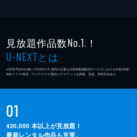
見放題作品数
！
No.1
※
とは
U-NEXT
※GEM Partners調べ/2026年7⽉ 国内の主要な定額制動画配信サービスにおける洋画/邦画/
海外ドラマ/韓流・アジアドラマ/国内ドラマ/アニメを調査。別途、有料作品あり。
01
420,000
本以上が見放題！
最新レンタル作品も充実。