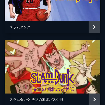
元田康弘
菅沼芙実彦
鎌谷悠
スラムダンク
アニメーション制作
東映アニメーション
ダンデライオンアニメーションスタジオ
スラムダンク 決意の湘北バスケ部