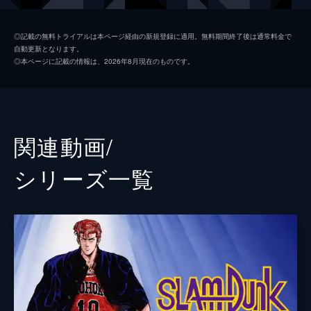
流川楓
神尾晋一郎
◎記載の無料トライアルは本ページ経由の新規登録に適用。無料期間終了後は通常料金で
自動更新となります。
桜木花道
木村昴
◎本ページに記載の情報は、2026年8月現在のものです。
赤木剛憲
三宅健太
監督
井上雄彦
脚本
井上雄彦
関連動画/
原作
井上雄彦
シリーズ⼀覧
音楽
武部聡志
TAKUMA
演出
宮原直樹
北田勝彦
大橋聡雄