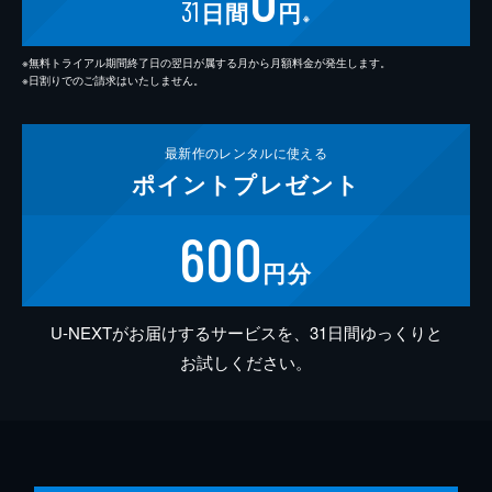
31
日間
円
※
※無料トライアル期間終了日の翌日が属する月から月額料金が発生します。
※日割りでのご請求はいたしません。
最新作の
レンタルに使える
ポイント
プレゼント
600
円分
U-NEXTがお届けするサービスを、31日間ゆっくりと
お試しください。