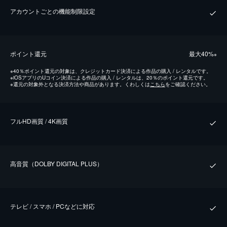
アカウントごとの機能制限設定
ポイント還元
最⼤40%
※
※
40％ポイント還元の対象は、クレジットカード決済による作品の購入 / レンタルです。
※
iOSアプリのUコイン決済による作品の購入 / レンタルは、20％のポイント還元です。
※
還元の対象外となる決済方法や商品があります。くわしくは
こちら
をご確認ください。
フルHD画質 / 4K画質
⾼⾳質（DOLBY DIGITAL PLUS）
テレビ / スマホ / PCなどに対応