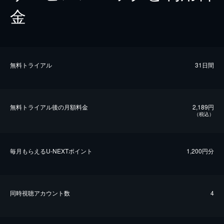
金
無料トライアル
31日間
無料トライアル後の⽉額料金
2,189円
（税込）
毎⽉もらえるU-NEXTポイント
1,200円分
同時視聴アカウント数
4