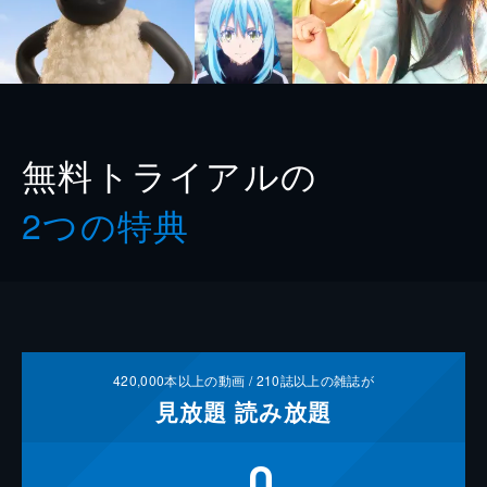
無料トライアルの
2つの特典
420,000
本以上の動画 /
210
誌以上の雑誌が
見放題
読み放題
0