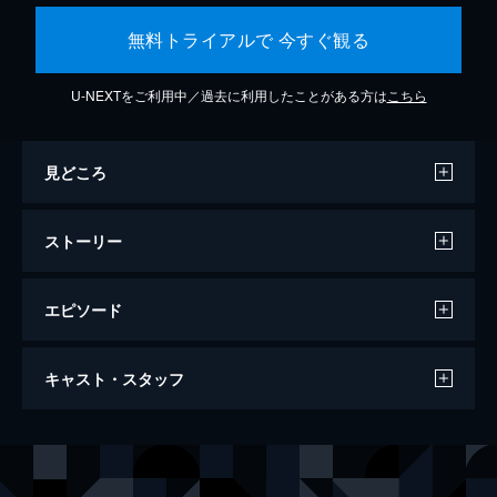
無料トライアルで 今すぐ観る
U-NEXTをご利用中／過去に利用したことがある方は
こちら
見どころ
ストーリー
エピソード
THE FIRST SLAM DUNK
キャスト・スタッフ
124分
声の出演
宮城リョータ
仲村宗悟
三井寿
笠間淳