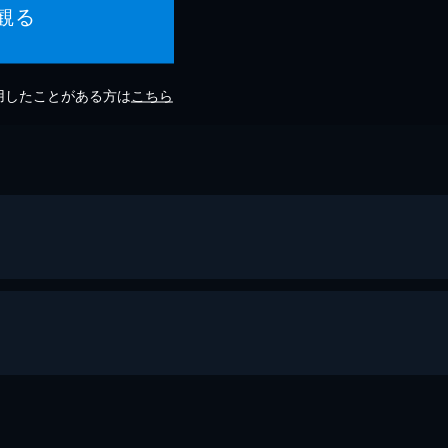
観る
利用したことがある方は
こちら
d The Album - Official Video)
ゼンデイヤ