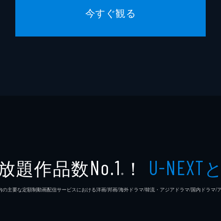
今すぐ観る
放題作品数
！
No.1
U-NEXT
※
26年7⽉ 国内の主要な定額制動画配信サービスにおける洋画/邦画/海外ドラマ/韓流・アジアドラマ/国内ドラ