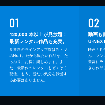
01
02
420,000
本以上が見放題！
動画も
最新レンタル作品も充実。
U-NE
見放題のラインアップ数は断トツ
映画 / 
のNo.1。だから観たい作品を、た
ん、マンガ 
っぷり、お得に楽しめます。ま
豊富にラ
た、最新作のレンタルもぞくぞく
きな作品
配信。もう、観たい気分を我慢す
る必要はありません。