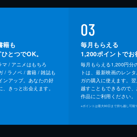
03
書籍も
毎月もらえる
XTひとつでOK。
1,200
ポイントでお
ドラマ / アニメはもちろ
毎月もらえる1,200円分
/ ラノベ / 書籍 / 雑誌も
トは、最新映画のレンタ
インアップ。あなたの好
ガの購入に使えます。翌
に、きっと出会えます。
越すこともできるので、
作品にご利用ください。
※
ポイントは最大90日まで持ち越し可能