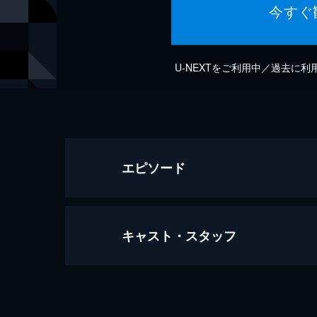
今すぐ
U-NEXTをご利用中／過去に
エピソード
キャスト・スタッフ
Neverland (From Finding Neverlan
8分
出演