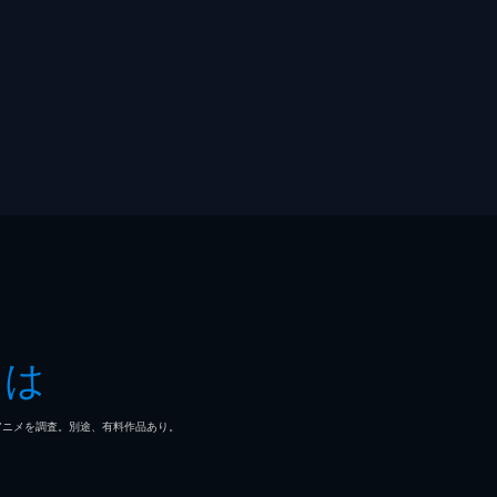
とは
マ/アニメを調査。別途、有料作品あり。