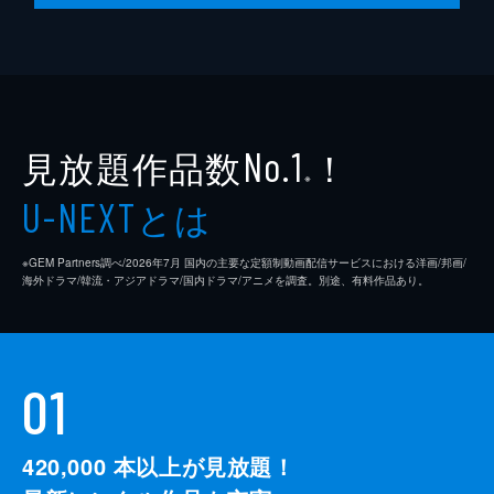
見放題作品数
！
No.1
※
とは
U-NEXT
※GEM Partners調べ/2026年7⽉ 国内の主要な定額制動画配信サービスにおける洋画/邦画/
海外ドラマ/韓流・アジアドラマ/国内ドラマ/アニメを調査。別途、有料作品あり。
01
420,000
本以上が見放題！