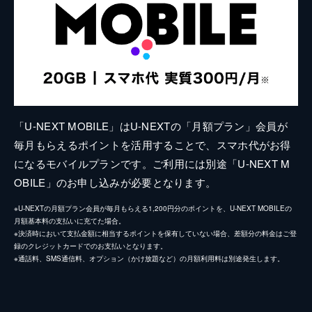
「U-NEXT MOBILE」はU-NEXTの「月額プラン」会員が
毎月もらえるポイントを活用することで、スマホ代がお得
になるモバイルプランです。ご利用には別途「U-NEXT M
OBILE」のお申し込みが必要となります。
※U-NEXTの月額プラン会員が毎月もらえる1,200円分のポイントを、U-NEXT MOBILEの
月額基本料の支払いに充てた場合。
※決済時において支払金額に相当するポイントを保有していない場合、差額分の料金はご登
録のクレジットカードでのお支払いとなります。
※通話料、SMS通信料、オプション（かけ放題など）の月額利用料は別途発生します。