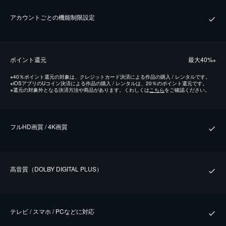
アカウントごとの機能制限設定
ポイント還元
最⼤40%
※
※
40％ポイント還元の対象は、クレジットカード決済による作品の購入 / レンタルです。
※
iOSアプリのUコイン決済による作品の購入 / レンタルは、20％のポイント還元です。
※
還元の対象外となる決済方法や商品があります。くわしくは
こちら
をご確認ください。
フルHD画質 / 4K画質
⾼⾳質（DOLBY DIGITAL PLUS）
テレビ / スマホ / PCなどに対応