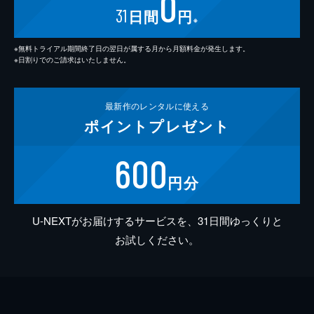
0
31
日間
円
※
※無料トライアル期間終了日の翌日が属する月から月額料金が発生します。
※日割りでのご請求はいたしません。
最新作の
レンタルに使える
ポイント
プレゼント
600
円分
U-NEXTがお届けするサービスを、31日間ゆっくりと
お試しください。