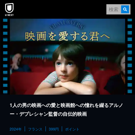
本文へスキップ
1人の男の映画への愛と映画館への憧れを綴るアルノ
ー・デプレシャン監督の自伝的映画
2024年
フランス
399円
ポイント