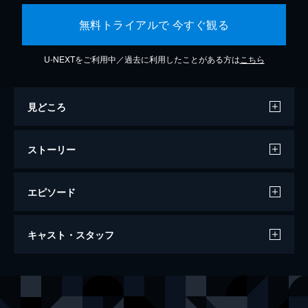
無料トライアルで 今すぐ観る
U-NEXTをご利用中／過去に利用したことがある方は
こちら
見どころ
ストーリー
エピソード
映画を愛する君へ
キャスト・スタッフ
88分
出演
ポール・デダリュス（6歳）
ルイ・ビルマン
ポール・デダリュス（14歳）
ミロ・マシャド・グラネール