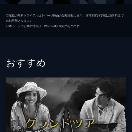
ポール・デダリュス（22歳）
サム・シェムール
◎記載の無料トライアルは本ページ経由の新規登録に適用。無料期間終了後は通常料金で
自動更新となります。
ポール・デダリュス（30歳）
サリフ・シセ
◎本ページに記載の情報は、2026年8月現在のものです。
パスカル・カネ
ミシャ・レスコー
バルテ
クレマン・エルヴュ＝レジェ
祖母
フランソワーズ・ルブラン
おすすめ
本人
ショシャナ・フェルマン
本人
ケント・ジョーンズ
本人／ナレーション
マチュー・アマルリック
監督
アルノー・デプレシャン
脚本
アルノー・デプレシャン
音楽
グレゴワール・エッツェル