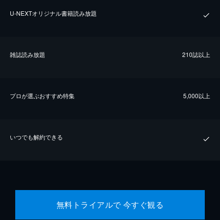
U-NEXTオリジナル書籍読み放題
雑誌読み放題
210誌以上
プロが選ぶおすすめ特集
5,000以上
いつでも解約できる
無料トライアルで 今すぐ観る