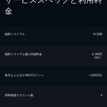
金
無料トライアル
31日間
無料トライアル後の⽉額料金
2,189円
（税込）
毎⽉もらえるU-NEXTポイント
1,200円分
同時視聴アカウント数
4