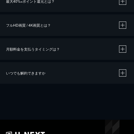
最大40%
ポイント還元とは？
※
※
作品によって必要なポイントが異なります。
フルHD画質 / 4K画質とは？
月額料金を支払うタイミングは？
※
40％ポイント還元の対象は、クレジットカード決済による作品の購入 / レンタルです。
※
iOSアプリのUコイン決済による作品の購入 / レンタルは、20％のポイント還元です。
※
還元の対象外となる決済方法や商品があります。くわしくは
こちら
をご確認ください。
いつでも解約できますか
こちら