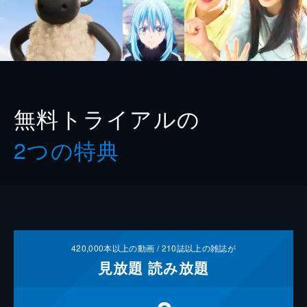
無料トライアルの
2つの特典
420,000
本以上の動画 /
210
誌以上の雑誌が
見放題
読み放題