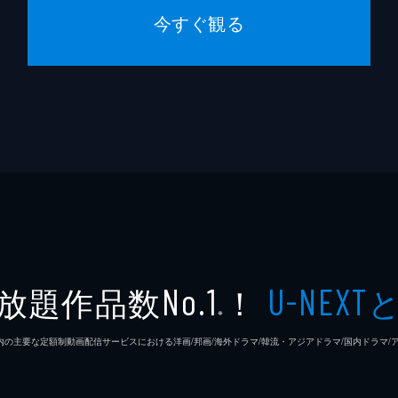
今すぐ観る
放題作品数
！
No.1
U-NEXT
※
26年7⽉ 国内の主要な定額制動画配信サービスにおける洋画/邦画/海外ドラマ/韓流・アジアドラマ/国内ドラ