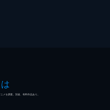
とは
マ/アニメを調査。別途、有料作品あり。