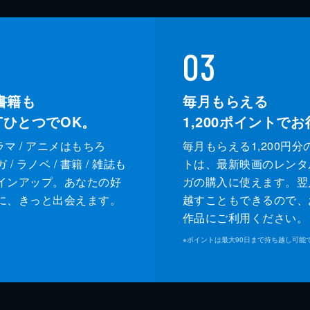
03
書籍も
毎月もらえる
XTひとつでOK。
1,200
ポイントでお
ドラマ / アニメはもちろ
毎月もらえる1,200円分
/ ラノベ / 書籍 / 雑誌も
トは、最新映画のレンタ
インアップ。あなたの好
ガの購入に使えます。翌
に、きっと出会えます。
越すこともできるので、
作品にご利用ください。
※
ポイントは最大90日まで持ち越し可能