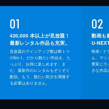
01
02
420,000
本以上が見放題！
動画も
最新レンタル作品も充実。
U-NE
見放題のラインアップ数は断トツ
映画 / 
のNo.1。だから観たい作品を、た
ん、マンガ 
っぷり、お得に楽しめます。ま
豊富にラ
た、最新作のレンタルもぞくぞく
きな作品
配信。もう、観たい気分を我慢す
る必要はありません。