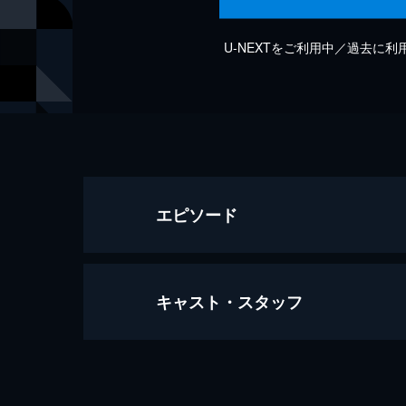
U-NEXTをご利用中／過去に
エピソード
キャスト・スタッフ
Musique D’Ordinateur
2分
出演