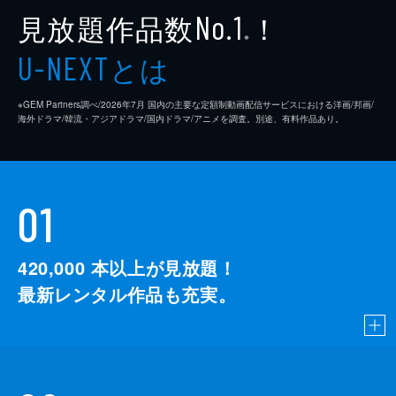
見放題作品数
！
No.1
※
とは
U-NEXT
※GEM Partners調べ/2026年7⽉ 国内の主要な定額制動画配信サービスにおける洋画/邦画/
海外ドラマ/韓流・アジアドラマ/国内ドラマ/アニメを調査。別途、有料作品あり。
01
420,000
本以上が見放題！
最新レンタル作品も充実。