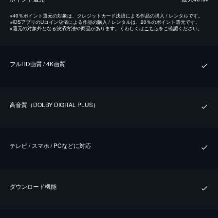
※
40％ポイント還元の対象は、クレジットカード決済による作品の購入 / レンタルです。
※
iOSアプリのUコイン決済による作品の購入 / レンタルは、20％のポイント還元です。
※
還元の対象外となる決済方法や商品があります。くわしくは
こちら
をご確認ください。
フルHD画質 / 4K画質
⾼⾳質（DOLBY DIGITAL PLUS）
テレビ / スマホ / PCなどに対応
ダウンロード機能