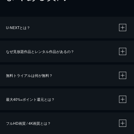
U-NEXTとは？
なぜ見放題作品とレンタル作品があるの？
無料トライアルは何が無料？
※
最大40%
ポイント還元とは？
※
※
作品によって必要なポイントが異なります。
フルHD画質 / 4K画質とは？