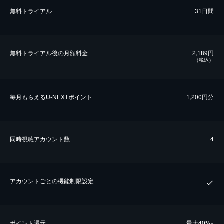
無料トライアル
31日間
無料トライアル後の⽉額料金
2,189円
（税込）
毎⽉もらえるU-NEXTポイント
1,200円分
同時視聴アカウント数
4
アカウントごとの機能制限設定
ポイント還元
最⼤40%
※