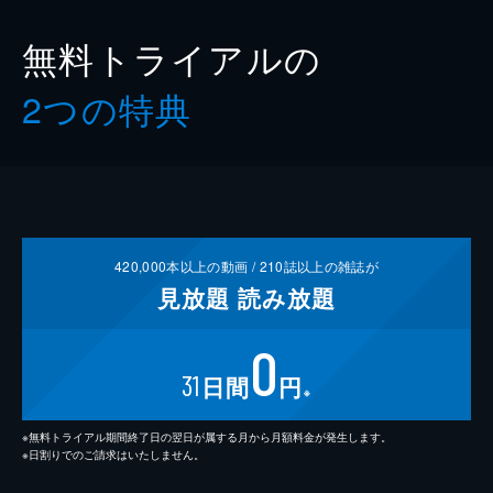
無料トライアルの
2つの特典
420,000
本以上の動画 /
210
誌以上の雑誌が
見放題
読み放題
0
31
日間
円
※
※無料トライアル期間終了日の翌日が属する月から月額料金が発生します。
※日割りでのご請求はいたしません。