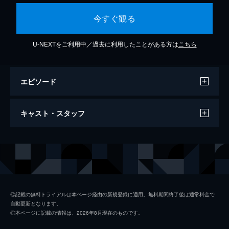
今すぐ観る
U-NEXTをご利用中／過去に利用したことがある方は
こちら
エピソード
Le champ de blé
キャスト・スタッフ
2分
出演
フィリップ・カトリーヌ
◎記載の無料トライアルは本ページ経由の新規登録に適用。無料期間終了後は通常料金で
自動更新となります。
◎本ページに記載の情報は、2026年8月現在のものです。