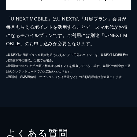
「U-NEXT MOBILE」はU-NEXTの「月額プラン」会員が
毎月もらえるポイントを活用することで、スマホ代がお得
になるモバイルプランです。ご利用には別途「U-NEXT M
OBILE」のお申し込みが必要となります。
※U-NEXTの月額プラン会員が毎月もらえる1,200円分のポイントを、U-NEXT MOBILEの
月額基本料の支払いに充てた場合。
※決済時において支払金額に相当するポイントを保有していない場合、差額分の料金はご登
録のクレジットカードでのお支払いとなります。
※通話料、SMS通信料、オプション（かけ放題など）の月額利用料は別途発生します。
よくある質問