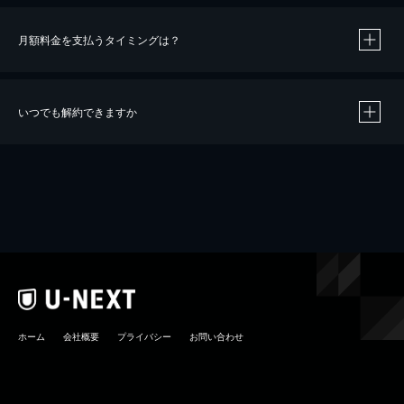
月額料金を支払うタイミングは？
※
40％ポイント還元の対象は、クレジットカード決済による作品の購入 / レンタルです。
※
iOSアプリのUコイン決済による作品の購入 / レンタルは、20％のポイント還元です。
※
還元の対象外となる決済方法や商品があります。くわしくは
こちら
をご確認ください。
いつでも解約できますか
こちら
ホーム
会社概要
プライバシー
お問い合わせ