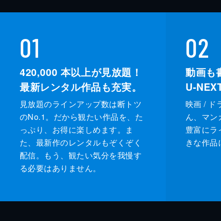
01
02
420,000
本以上が見放題！
動画も
最新レンタル作品も充実。
U-NE
見放題のラインアップ数は断トツ
映画 / 
のNo.1。だから観たい作品を、た
ん、マンガ 
っぷり、お得に楽しめます。ま
豊富にラ
た、最新作のレンタルもぞくぞく
きな作品
配信。もう、観たい気分を我慢す
る必要はありません。