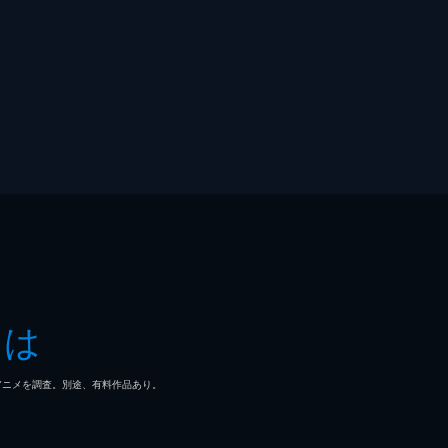
とは
マ/アニメを調査。別途、有料作品あり。