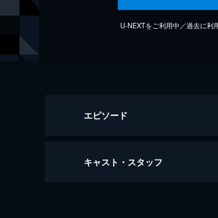
U-NEXTをご利用中／過去に
エピソード
キャスト・スタッフ
Dans la tête
2分
出演