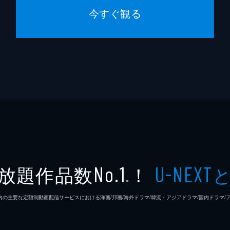
今すぐ観る
放題作品数
！
No.1
U-NEXT
※
26年7⽉ 国内の主要な定額制動画配信サービスにおける洋画/邦画/海外ドラマ/韓流・アジアドラマ/国内ドラ