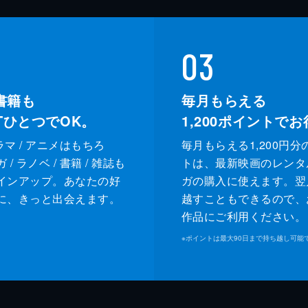
03
書籍も
毎月もらえる
XTひとつでOK。
1,200
ポイントでお
ドラマ / アニメはもちろ
毎月もらえる1,200円分
/ ラノベ / 書籍 / 雑誌も
トは、最新映画のレンタ
インアップ。あなたの好
ガの購入に使えます。翌
に、きっと出会えます。
越すこともできるので、
作品にご利用ください。
※
ポイントは最大90日まで持ち越し可能