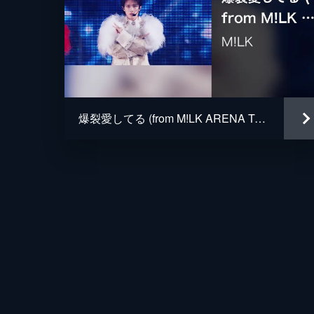
爆裂愛してる (from M!LK ARENA TOUR 2025-2026「SMILE POP!」 LIVE at 国立代々木競技場 第一体育館 2026.02.11)