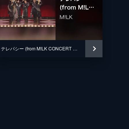
テレパシー (from M!LK CONCERT TOUR 2023 CHECKMATE Live at 東京ガーデンシアター 2023/05/07)