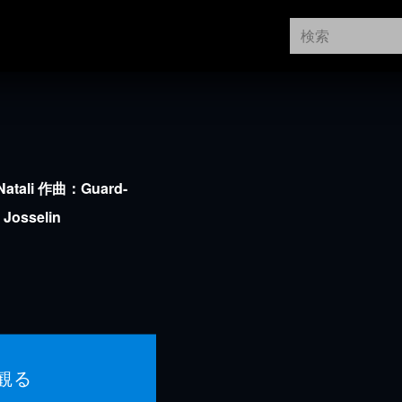
Natali 作曲：Guard-
 Josselin
観る