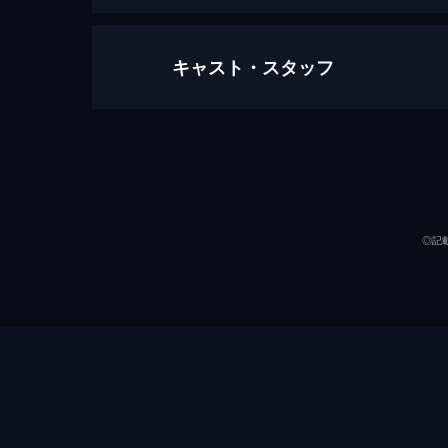
キャスト・スタッフ
ゲバルトの杜～彼は早稲田で死んだ
134分
出演
◎記
監督