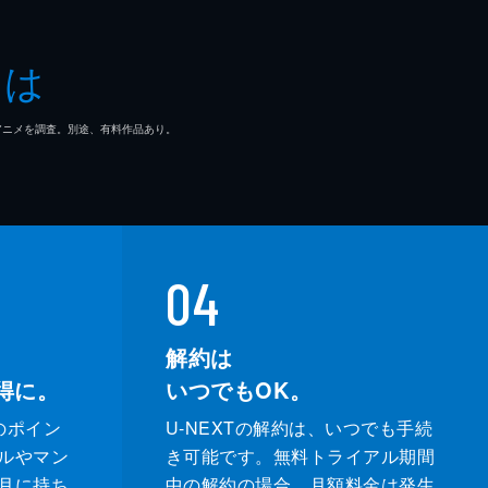
とは
マ/アニメを調査。別途、有料作品あり。
04
解約は
得に。
いつでもOK。
のポイン
U-NEXTの解約は、いつでも手続
ルやマン
き可能です。無料トライアル期間
月に持ち
中の解約の場合、月額料金は発生