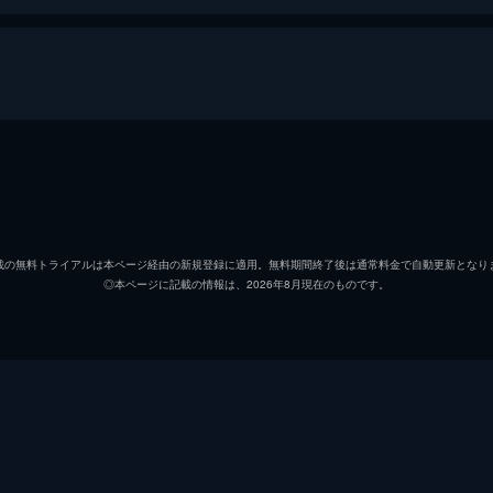
～
池上彰
佐藤優
載の無料トライアルは本ページ経由の新規登録に適用。無料期間終了後は通常料金で自動更新となり
◎本ページに記載の情報は、2026年8月現在のものです。
内田樹
樋田毅
望月歩
代島治彦