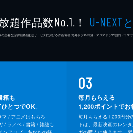
放題作品数
！
No.1
U-NEXT
※
26年7⽉ 国内の主要な定額制動画配信サービスにおける洋画/邦画/海外ドラマ/韓流・アジアドラマ/国内ドラ
03
書籍も
毎月もらえる
XTひとつでOK。
1,200
ポイントでお
ドラマ / アニメはもちろ
毎月もらえる1,200円分
/ ラノベ / 書籍 / 雑誌も
トは、最新映画のレンタ
インアップ。あなたの好
ガの購入に使えます。翌