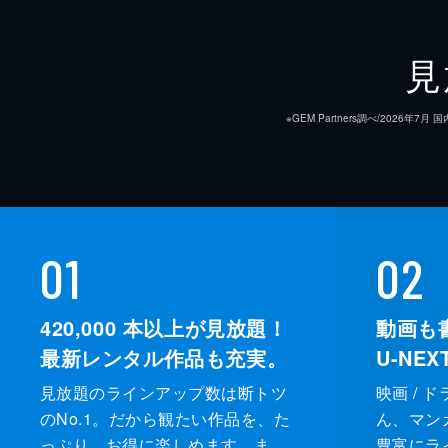
見
※GEM Partners調べ/20
01
02
420,000
本以上が見放題！
動画も
最新レンタル作品も充実。
U-NE
見放題のラインアップ数は断トツ
映画 / 
のNo.1。だから観たい作品を、た
ん、マンガ 
っぷり、お得に楽しめます。ま
豊富にラ