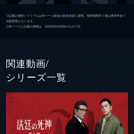
辻凪子
◎記載の無料トライアルは本ページ経由の新規登録に適用。無料期間終了後は通常料金で
自動更新となります。
文音
◎本ページに記載の情報は、2026年8月現在のものです。
崔哲浩
山口祥行
本宮泰風
関連動画/
藤重政孝
シリーズ⼀覧
森羅万象
小笠原健
山口智恵
鈴木秀人
松木研也