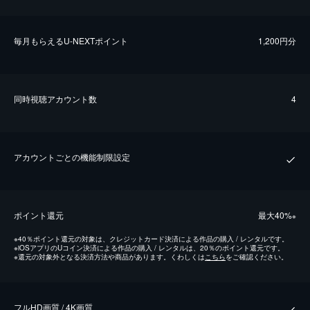
毎⽉もらえるU-NEXTポイント
1,200円分
同時視聴アカウント数
4
アカウントごとの機能制限設定
ポイント還元
最⼤40%
※
※
40％ポイント還元の対象は、クレジットカード決済による作品の購入 / レンタルです。
※
iOSアプリのUコイン決済による作品の購入 / レンタルは、20％のポイント還元です。
※
還元の対象外となる決済方法や商品があります。くわしくは
こちら
をご確認ください。
フルHD画質 / 4K画質