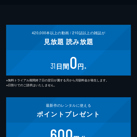
420,000
本以上の動画 /
210
誌以上の雑誌が
見放題
読み放題
0
31
日間
円
※
※無料トライアル期間終了日の翌日が属する月から月額料金が発生します。
※日割りでのご請求はいたしません。
最新作の
レンタルに使える
ポイント
プレゼント
600