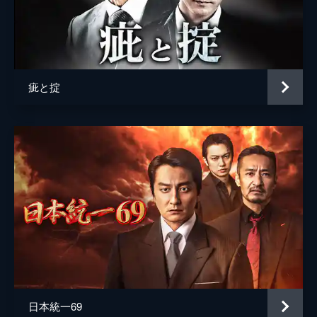
疵と掟
日本統一69