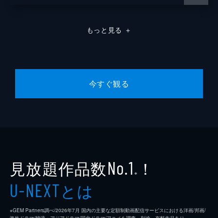
もっと見る
＋
今すぐ観る
見放題作品数
！
No.1
※
とは
U-NEXT
※GEM Partners調べ/2026年7⽉ 国内の主要な定額制動画配信サービスにおける洋画/邦画/
海外ドラマ/韓流・アジアドラマ/国内ドラマ/アニメを調査。別途、有料作品あり。