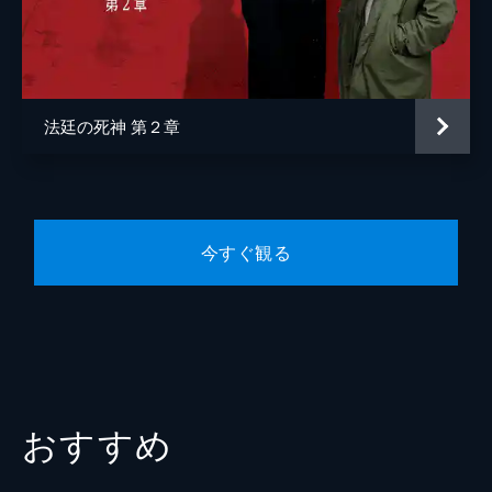
枝元萌
上岡紘子
高橋里英
法廷の死神 第２章
猪爪尚紀
齊藤友暁
松宮瑠泉
今すぐ観る
森航佑
雛野あき
きばほのか
伊良子未來
山本龍平
おすすめ
矢野潤