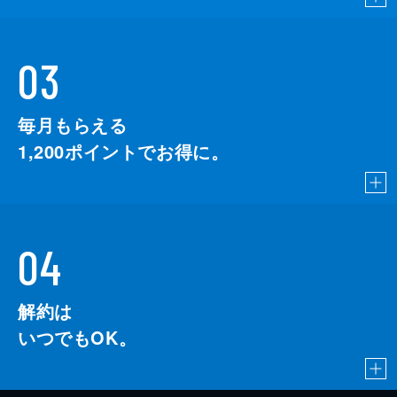
03
毎月もらえる
1,200
ポイントでお得に。
04
解約は
いつでもOK。