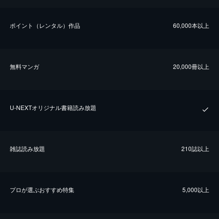
ポイント（レンタル）作品
60,000本以上
無料マンガ
20,000冊以上
U-NEXTオリジナル書籍読み放題
雑誌読み放題
210誌以上
プロが選ぶおすすめ特集
5,000以上