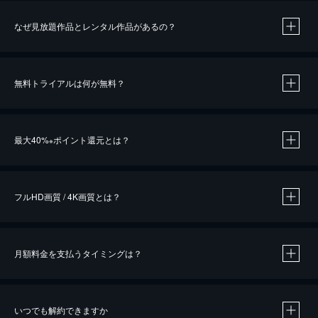
なぜ見放題作品とレンタル作品があるの？
無料トライアルは何が無料？
※
最大40%
ポイント還元とは？
※
※
作品によって必要なポイントが異なります。
フルHD画質 / 4K画質とは？
月額料金を支払うタイミングは？
※
40％ポイント還元の対象は、クレジットカード決済による作品の購入 / レンタルです。
※
iOSアプリのUコイン決済による作品の購入 / レンタルは、20％のポイント還元です。
※
還元の対象外となる決済方法や商品があります。くわしくは
こちら
をご確認ください。
いつでも解約できますか