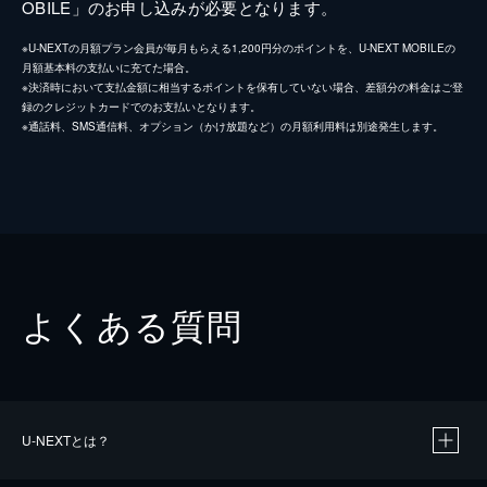
OBILE」のお申し込みが必要となります。
※U-NEXTの月額プラン会員が毎月もらえる1,200円分のポイントを、U-NEXT MOBILEの
月額基本料の支払いに充てた場合。
※決済時において支払金額に相当するポイントを保有していない場合、差額分の料金はご登
録のクレジットカードでのお支払いとなります。
※通話料、SMS通信料、オプション（かけ放題など）の月額利用料は別途発生します。
よくある質問
U-NEXTとは？