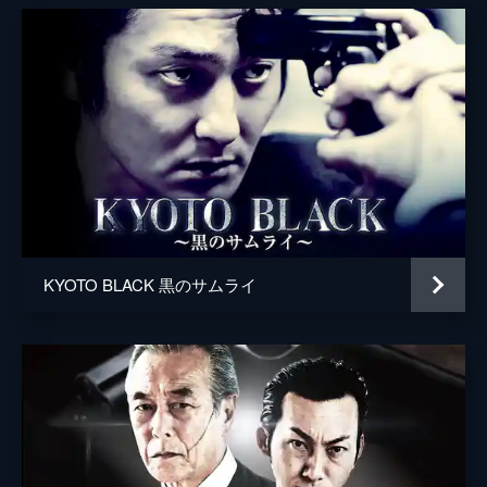
久保健太
日比広太
リバー蓮栄
坂口大成
快
山下諒
ベル
KYOTO BLACK 黒のサムライ
浅見小四郎
堀田眞三
監督
鳴瀬聖人
脚本
OZAWA