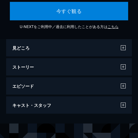
今すぐ観る
U-NEXTをご利用中／過去に利用したことがある方は
こちら
見どころ
ストーリー
エピソード
法廷の死神 第１章
キャスト・スタッフ
72分
出演
小沢仁志
青柳翔