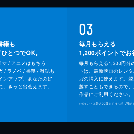
03
書籍も
毎月もらえる
XTひとつでOK。
1,200
ポイントでお
ドラマ / アニメはもちろ
毎月もらえる1,200円分
/ ラノベ / 書籍 / 雑誌も
トは、最新映画のレンタ
インアップ。あなたの好
ガの購入に使えます。翌
に、きっと出会えます。
越すこともできるので、
作品にご利用ください。
※
ポイントは最大90日まで持ち越し可能