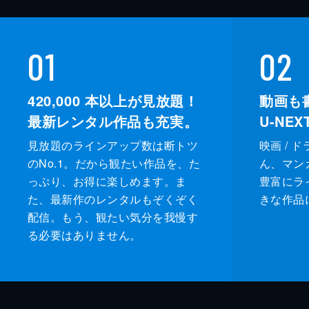
01
02
420,000
本以上が見放題！
動画も
最新レンタル作品も充実。
U-NE
見放題のラインアップ数は断トツ
映画 / 
のNo.1。だから観たい作品を、た
ん、マンガ 
っぷり、お得に楽しめます。ま
豊富にラ
た、最新作のレンタルもぞくぞく
きな作品
配信。もう、観たい気分を我慢す
る必要はありません。