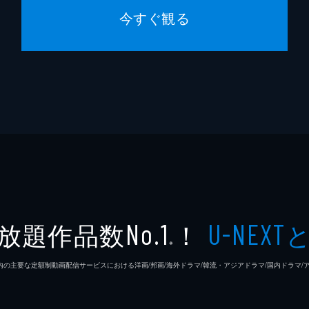
今すぐ観る
放題作品数
！
No.1
U-NEXT
※
26年7⽉ 国内の主要な定額制動画配信サービスにおける洋画/邦画/海外ドラマ/韓流・アジアドラマ/国内ドラ