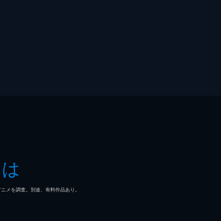
とは
マ/アニメを調査。別途、有料作品あり。