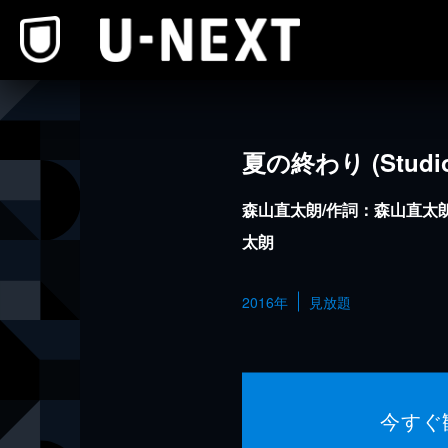
本文へスキップ
夏の終わり (Studio 
森山直太朗/作詞：森山直太朗
太朗
2016年
見放題
今すぐ