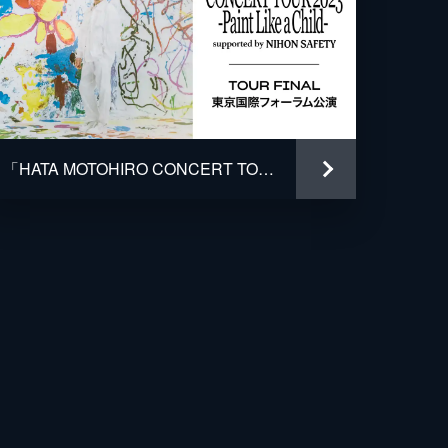
「HATA MOTOHIRO CONCERT TOUR 2023 ―Paint Like a Child― supported by NIHON SAFETY」TOUR FINAL 東京国際フォーラム公演