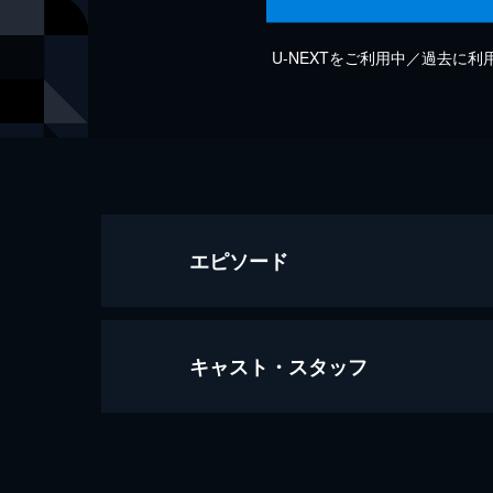
U-NEXTをご利用中／過去に
エピソード
キャスト・スタッフ
夏の終わり (Studio Session 2016)
6分
出演