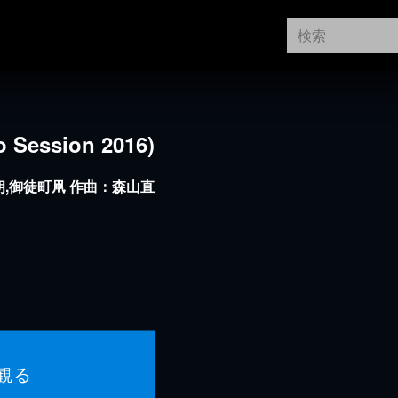
Session 2016)
,御徒町凧 作曲：森山直
観る