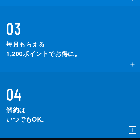
03
毎月もらえる
1,200
ポイントでお得に。
04
解約は
いつでもOK。