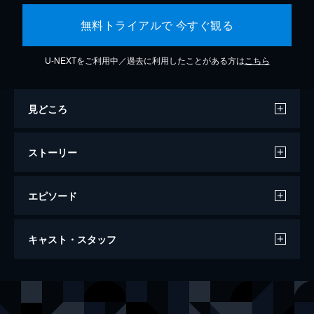
無料トライアルで 今すぐ観る
U-NEXTをご利用中／過去に利用したことがある方は
こちら
見どころ
ストーリー
エピソード
第１話 嵐の前夜
キャスト・スタッフ
新兵だったパク・ミンソクも今や後任を持つ
1等兵。以前より成長して軍隊生活になじん
でいた。第2中隊にやって来たばかりの中隊
出演
キム・ジソク
長、オ・スンユンは軍紀を重んじる人物だ
キム・ミノ