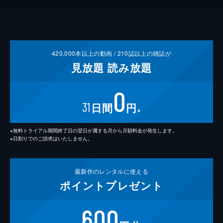
420,000
本以上の動画 /
210
誌以上の雑誌が
見放題
読み放題
0
31
日間
円
※
※無料トライアル期間終了日の翌日が属する月から月額料金が発生します。
※日割りでのご請求はいたしません。
最新作の
レンタルに使える
ポイント
プレゼント
600