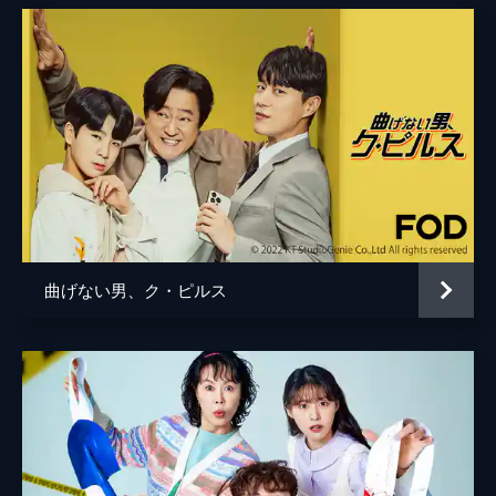
を見たオ中隊長は、ため息をついた後、決心
したかのようにうなずく。その日、第2中隊
では遊撃訓練を無事に終えた兵士たちをねぎ
らう会食が食堂で開かれることに。
31分
第８話 不条理
会食の翌朝、第2中隊には昨夜の和やかな雰
囲気が残っており、兵士たちはいつもより親
しげな様子。そんななか、上等兵と兵長が多
目的室に呼び出される。イム副小隊長は自分
が後任に強いた不条理を書き出せと言い...。
32分
曲げない男、ク・ピルス
第９話 階級紛争
ほとんどの兵長と上等兵が休暇制限などの処
罰を受けることになり、兵長たちは後任を目
の敵にする。その頃、掲示板に貼り出された
懲戒目録を見た行政官が、オ中隊長の厳しい
やり方に異議を唱えていた。
36分
第１０話 １等兵 キム･ドンウ