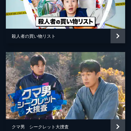
ドンウは除隊間近の兵長、チャ・フンに指示
されて心の手紙を書いた犯人を捜していた
が、悪夢を見るほど追い詰められていた。一
方、兵長や上等兵たちは後任たちをあからさ
まに無視していたが...。
殺人者の買い物リスト
33分
クマ男 シークレット大捜査