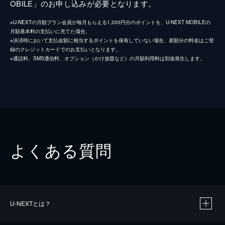
OBILE」のお申し込みが必要となります。
※U-NEXTの月額プラン会員が毎月もらえる1,200円分のポイントを、U-NEXT MOBILEの
月額基本料の支払いに充てた場合。
※決済時において支払金額に相当するポイントを保有していない場合、差額分の料金はご登
録のクレジットカードでのお支払いとなります。
※通話料、SMS通信料、オプション（かけ放題など）の月額利用料は別途発生します。
よくある質問
U-NEXTとは？