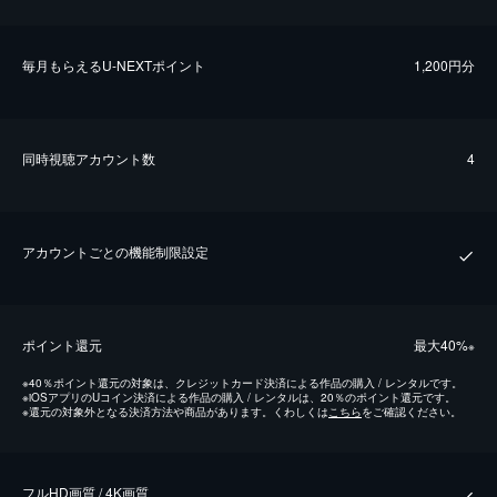
毎⽉もらえるU-NEXTポイント
1,200円分
同時視聴アカウント数
4
アカウントごとの機能制限設定
ポイント還元
最⼤40%
※
※
40％ポイント還元の対象は、クレジットカード決済による作品の購入 / レンタルです。
※
iOSアプリのUコイン決済による作品の購入 / レンタルは、20％のポイント還元です。
※
還元の対象外となる決済方法や商品があります。くわしくは
こちら
をご確認ください。
フルHD画質 / 4K画質