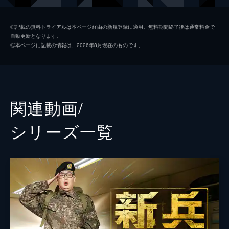
が、比較的平穏な日々が続いていたが...。
41分
ナム・テウ
第２話 大激変
◎記載の無料トライアルは本ページ経由の新規登録に適用。無料期間終了後は通常料金で
自動更新となります。
問題を起こして第2中隊を離れていた上等兵
イ・チュング
◎本ページに記載の情報は、2026年8月現在のものです。
のカン・チャンソクは、異動先の先任にいじ
チョン・スンフン
められ、再び暴力事件を起こしてしまう。窮
地に立たされたチャンソクは、オ中隊長に第
演出
ミン・ジンギ
2中隊に戻してほしいと頼むことにする。
34分
関連動画/
第３話 特級戦士
チャンソクの第2中隊復帰が決まり、いじめ
シリーズ⼀覧
の標的だった1等兵のキム・ドンウがいる同
じ分隊に戻る。そんななか、オ中隊長は分隊
長を集めて体力測定を行うと伝える。翌日、
測定が始まると多くの兵士がへろへろで...。
33分
第４話 遊撃訓練
第3分隊ではチャンソクの復帰祝いを開く
が、ドンウの表情は暗く、分隊長のキム・ギ
ョンテも理不尽な軍の決定が気に食わない。