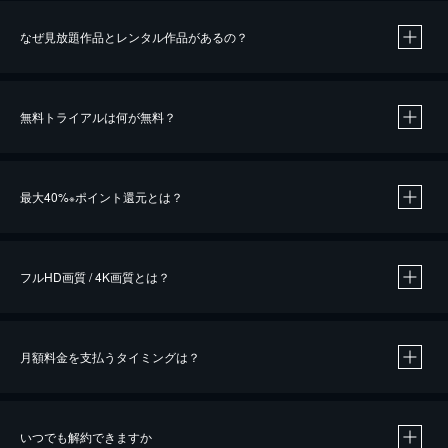
なぜ見放題作品とレンタル作品があるの？
無料トライアルは何が無料？
※
最大40%
ポイント還元とは？
※
※
作品によって必要なポイントが異なります。
フルHD画質 / 4K画質とは？
月額料金を支払うタイミングは？
※
40％ポイント還元の対象は、クレジットカード決済による作品の購入 / レンタルです。
※
iOSアプリのUコイン決済による作品の購入 / レンタルは、20％のポイント還元です。
※
還元の対象外となる決済方法や商品があります。くわしくは
こちら
をご確認ください。
いつでも解約できますか