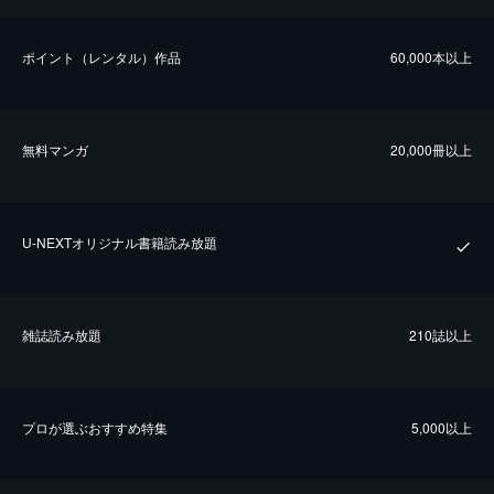
ポイント（レンタル）作品
60,000本以上
無料マンガ
20,000冊以上
U-NEXTオリジナル書籍読み放題
雑誌読み放題
210誌以上
プロが選ぶおすすめ特集
5,000以上