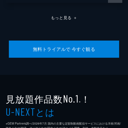
もっと見る
＋
無料トライアルで 今すぐ観る
見放題作品数
！
No.1
※
とは
U-NEXT
※GEM Partners調べ/2026年7⽉ 国内の主要な定額制動画配信サービスにおける洋画/邦画/
海外ドラマ/韓流・アジアドラマ/国内ドラマ/アニメを調査。別途、有料作品あり。