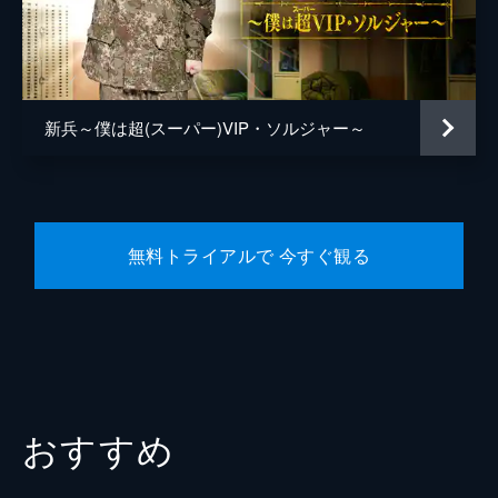
ほかの兵士も再びチャンソクが問題を起こさ
ないかと内心ひやひやしていた。
38分
第５話 ガス調節器
訓練地で、ミンソクは教官の1人が姉である
新兵～僕は超(スーパー)VIP・ソルジャー～
ことを知る。喜んだのも束の間、姉はまさに
鬼教官。弟だろうが容赦せず、ミンソクは徹
底的にしごかれる。昼食後、イルグはミンソ
クを少し懲らしめてやろうと思いつき...。
32分
無料トライアルで 今すぐ観る
第６話 復帰行軍
恐怖の降下訓練。イルグはぶざまな姿を見せ
つつも何とか乗りきり、ミンソクも姉に勇気
づけられて実行完了する。続く毒ガス訓練で
は、オ中隊長が強じんな精神力を見せつけ、
兵士たちにあっと言わせる。
38分
おすすめ
第７話 心の手紙
先任による理不尽な行為を告発する心の手紙