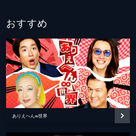
ロたちが選ぶTBSドラマ最強の主題歌ランキ
ングBEST50を大発表！ドラマ主題歌を、名
シーンとともに振り返る！
おすすめ
77分
2026/2/2放送 #9 音楽のプロ190人が選
ぶ！日本が沸いた★KING OF 激アツ名曲
★KING OF 激アツ名曲★音楽を知り尽くし
ているプロ190人が選ぶ「激アツ名曲」ラン
キング発表！日本を沸かせた＆元気にしてく
れた熱い応援歌・名曲が続々登場
23分
ありえへん∞世界