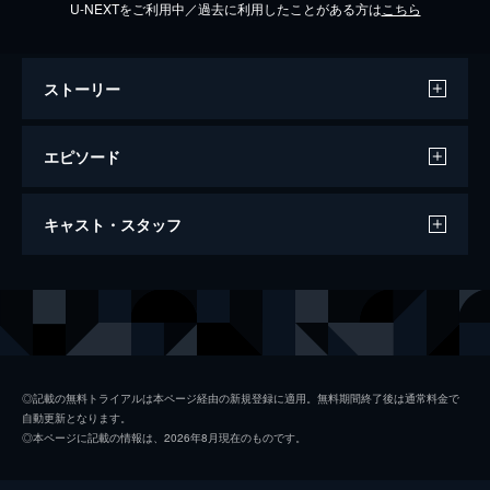
U-NEXTをご利用中／過去に利用したことがある方は
こちら
ストーリー
エピソード
2025/9/8放送 #6 ドラマのプロ・脚本家
キャスト・スタッフ
105人が選ぶTBSドラマ史上最強の最終回
ランキング
【TBSドラマ最強の最終回TOP30】プロだか
出演
坂上忍
らこその目線で選ぶ、名作の最終回を一気に
大放出！1970年代～2020年代まで…珠玉の
プロデューサー
大木真太郎
作品の数々がランクイン！
赤阪千明
94分
◎記載の無料トライアルは本ページ経由の新規登録に適用。無料期間終了後は通常料金で
自動更新となります。
2025/11/17放送 #8 音楽のプロ236人が選
演出
竹永典弘
◎本ページに記載の情報は、2026年8月現在のものです。
ぶTBSドラマ最強の主題歌ランキング★
★KING OF ドラマ主題歌★音楽に携わるプ