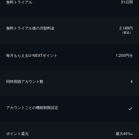
無料トライアル
31日間
無料トライアル後の⽉額料金
2,189円
（税込）
毎⽉もらえるU-NEXTポイント
1,200円分
同時視聴アカウント数
4
アカウントごとの機能制限設定
ポイント還元
最⼤40%
※