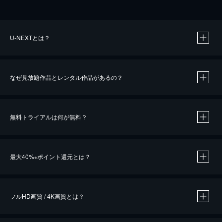
U-NEXTとは？
なぜ見放題作品とレンタル作品があるの？
無料トライアルは何が無料？
※
最大40%
ポイント還元とは？
※
※
作品によって必要なポイントが異なります。
フルHD画質 / 4K画質とは？