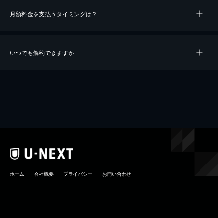
月額料金を支払うタイミングは？
※
40％ポイント還元の対象は、クレジットカード決済による作品の購入 / レンタルです。
※
iOSアプリのUコイン決済による作品の購入 / レンタルは、20％のポイント還元です。
※
還元の対象外となる決済方法や商品があります。くわしくは
こちら
をご確認ください。
いつでも解約できますか
こちら
ホーム
会社概要
プライバシー
お問い合わせ