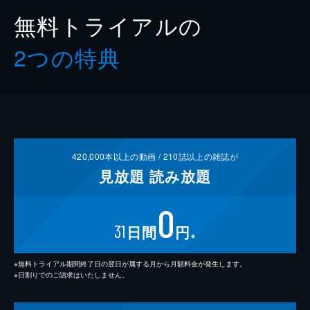
無料トライアルの
2つの特典
420,000
本以上の動画 /
210
誌以上の雑誌が
見放題
読み放題
0
31
日間
円
※
※無料トライアル期間終了日の翌日が属する月から月額料金が発生します。
※日割りでのご請求はいたしません。