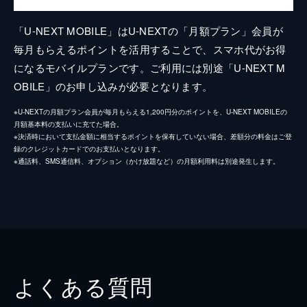
「U-NEXT MOBILE」はU-NEXTの「月額プラン」会員が
毎月もらえるポイントを活用することで、スマホ代がお得
になるモバイルプランです。ご利用には別途「U-NEXT M
OBILE」のお申し込みが必要となります。
※U-NEXTの月額プラン会員が毎月もらえる1,200円分のポイントを、U-NEXT MOBILEの
月額基本料の支払いに充てた場合。
※決済時において支払金額に相当するポイントを保有していない場合、差額分の料金はご登
録のクレジットカードでのお支払いとなります。
※通話料、SMS通信料、オプション（かけ放題など）の月額利用料は別途発生します。
よくある質問