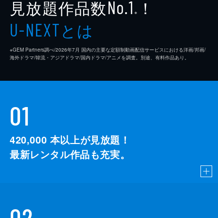
見放題作品数
！
No.1
※
とは
U-NEXT
※GEM Partners調べ/2026年7⽉ 国内の主要な定額制動画配信サービスにおける洋画/邦画/
海外ドラマ/韓流・アジアドラマ/国内ドラマ/アニメを調査。別途、有料作品あり。
01
420,000
本以上が見放題！
最新レンタル作品も充実。
02