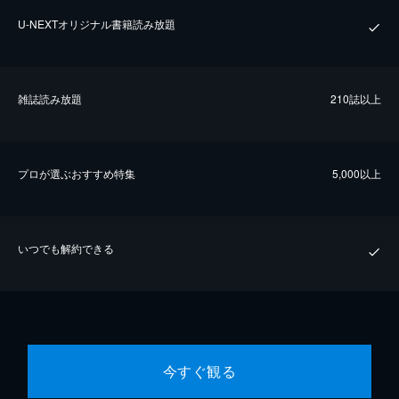
U-NEXTオリジナル書籍読み放題
雑誌読み放題
210誌以上
プロが選ぶおすすめ特集
5,000以上
いつでも解約できる
今すぐ観る