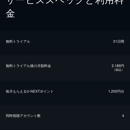
金
無料トライアル
31日間
無料トライアル後の⽉額料金
2,189円
（税込）
毎⽉もらえるU-NEXTポイント
1,200円分
同時視聴アカウント数
4