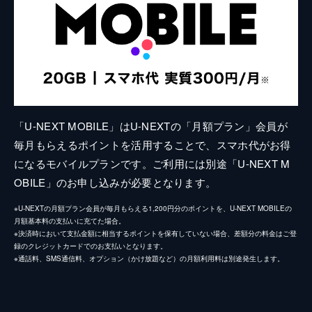
「U-NEXT MOBILE」はU-NEXTの「月額プラン」会員が
毎月もらえるポイントを活用することで、スマホ代がお得
になるモバイルプランです。ご利用には別途「U-NEXT M
OBILE」のお申し込みが必要となります。
※U-NEXTの月額プラン会員が毎月もらえる1,200円分のポイントを、U-NEXT MOBILEの
月額基本料の支払いに充てた場合。
※決済時において支払金額に相当するポイントを保有していない場合、差額分の料金はご登
録のクレジットカードでのお支払いとなります。
※通話料、SMS通信料、オプション（かけ放題など）の月額利用料は別途発生します。