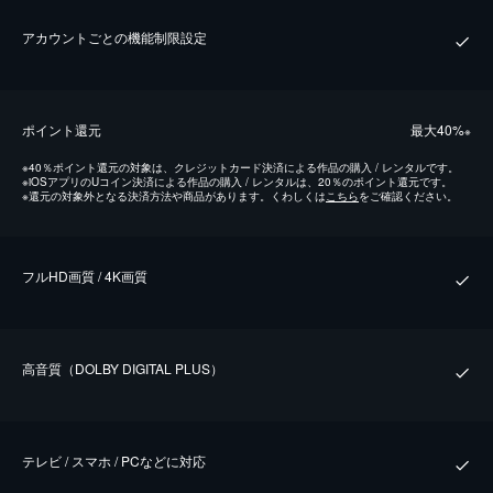
アカウントごとの機能制限設定
ポイント還元
最⼤40%
※
※
40％ポイント還元の対象は、クレジットカード決済による作品の購入 / レンタルです。
※
iOSアプリのUコイン決済による作品の購入 / レンタルは、20％のポイント還元です。
※
還元の対象外となる決済方法や商品があります。くわしくは
こちら
をご確認ください。
フルHD画質 / 4K画質
⾼⾳質（DOLBY DIGITAL PLUS）
テレビ / スマホ / PCなどに対応