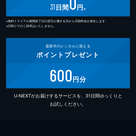
0
31
日間
円
※
※無料トライアル期間終了日の翌日が属する月から月額料金が発生します。
※日割りでのご請求はいたしません。
最新作の
レンタルに使える
ポイント
プレゼント
600
円分
U-NEXTがお届けするサービスを、31日間ゆっくりと
お試しください。