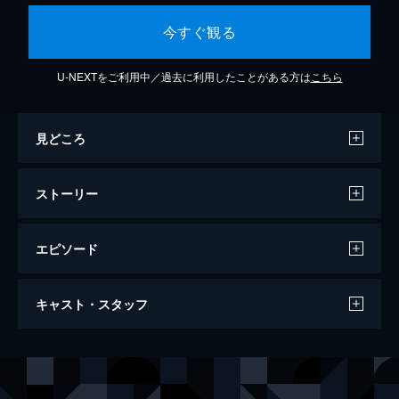
今すぐ観る
U-NEXTをご利用中／過去に利用したことがある方は
こちら
見どころ
ストーリー
エピソード
A LEGEND／伝説
キャスト・スタッフ
129分
出演
趙戦／ファン教授
ジャッキー・チェン
華峻／ワン・ジン
チャン・イーシン