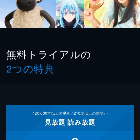
無料トライアルの
2つの特典
420,000
本以上の動画 /
210
誌以上の雑誌が
見放題
読み放題