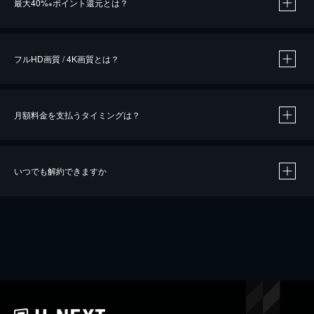
最大40%
ポイント還元とは？
※
※
作品によって必要なポイントが異なります。
フルHD画質 / 4K画質とは？
月額料金を支払うタイミングは？
※
40％ポイント還元の対象は、クレジットカード決済による作品の購入 / レンタルです。
※
iOSアプリのUコイン決済による作品の購入 / レンタルは、20％のポイント還元です。
※
還元の対象外となる決済方法や商品があります。くわしくは
こちら
をご確認ください。
いつでも解約できますか
こちら