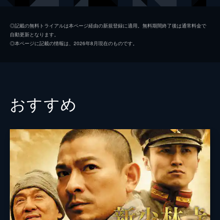
夢雲
グーリーナーザー
◎記載の無料トライアルは本ページ経由の新規登録に適用。無料期間終了後は通常料金で
自動更新となります。
フドゥナ／ハーバート
アーリフ・リー
◎本ページに記載の情報は、2026年8月現在のものです。
レイ・ジェン
リー・チェン
シン・ラン
ポン・シャオラン
監督
スタンリー・トン
おすすめ
脚本
スタンリー・トン
音楽
ネイサン・ワン
製作
バービー・タン