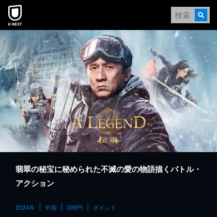
本文へスキップ
翡翠の秘宝に秘められた不滅の愛の物語描くバトル・
アクション
2024年
中国
399円
ポイント