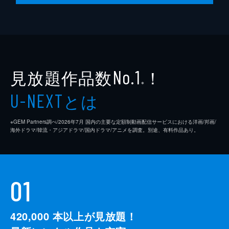
見放題作品数
！
No.1
※
とは
U-NEXT
※GEM Partners調べ/2026年7⽉ 国内の主要な定額制動画配信サービスにおける洋画/邦画/
海外ドラマ/韓流・アジアドラマ/国内ドラマ/アニメを調査。別途、有料作品あり。
01
420,000
本以上が見放題！