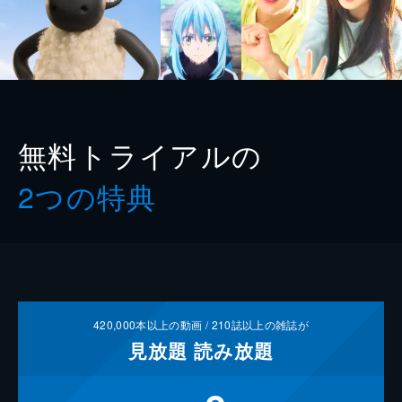
無料トライアルの
2つの特典
420,000
本以上の動画 /
210
誌以上の雑誌が
見放題
読み放題