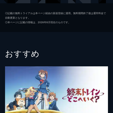
3分
ユメちゃん
花咲心優
第4話 ねこの観察眼
◎記載の無料トライアルは本ページ経由の新規登録に適用。無料期間終了後は通常料金で
3分
自動更新となります。
きなこ
森永千才
◎本ページに記載の情報は、2026年8月現在のものです。
第5話 うれしいとき
アイちゃん
引坂理絵
3分
第6話 ソラとお買い物
麦島父
亀山雄慈
3分
図書委員
後藤優
おすすめ
第7話 お父さんとソラ
3分
配達員
中澤宏佑
第8話 ソラと掃除機
ナレーション
朝田淳弥
3分
第9話 ソラとデパート
監督
水野智史
3分
原作
猫葉りて
第10話 ねこの訪問販売
3分
アニメーション制作
Imagica Infos
Imageworks studio