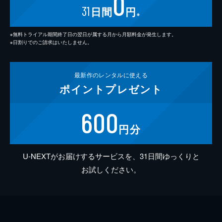
0
31
日間
円
※
※無料トライアル期間終了日の翌日が属する月から月額料金が発生します。
※日割りでのご請求はいたしません。
最新作の
レンタルに使える
ポイント
プレゼント
600
円分
U-NEXTがお届けするサービスを、31日間ゆっくりと
お試しください。