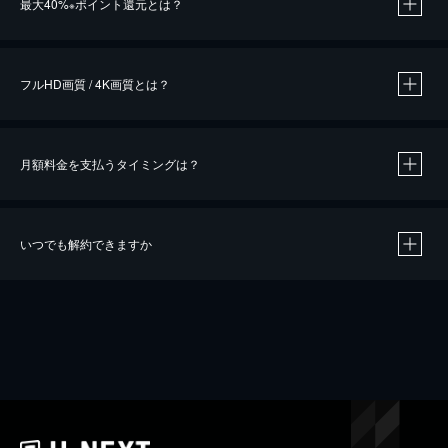
最大40%
ポイント還元とは？
※
※
作品によって必要なポイントが異なります。
フルHD画質 / 4K画質とは？
月額料金を支払うタイミングは？
※
40％ポイント還元の対象は、クレジットカード決済による作品の購入 / レンタルです。
※
iOSアプリのUコイン決済による作品の購入 / レンタルは、20％のポイント還元です。
※
還元の対象外となる決済方法や商品があります。くわしくは
こちら
をご確認ください。
いつでも解約できますか
こちら