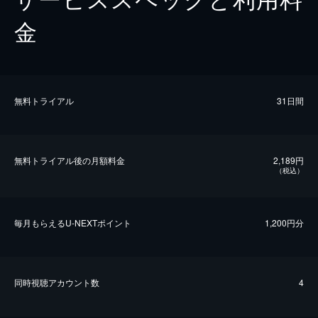
金
無料トライアル
31日間
無料トライアル後の⽉額料金
2,189円
（税込）
毎⽉もらえるU-NEXTポイント
1,200円分
同時視聴アカウント数
4