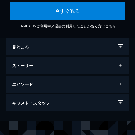
今すぐ観る
U-NEXTをご利用中／過去に利用したことがある方は
こちら
見どころ
ストーリー
エピソード
第1話 ねこも通える学校
キャスト・スタッフ
3分
第2話 きなこと子ねこ
声の出演
ソラ
田所あずさ
3分
第3話 ソラとアルバイト
麦島さん
葵あずさ