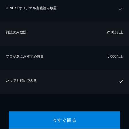
U-NEXTオリジナル書籍読み放題
雑誌読み放題
210誌以上
プロが選ぶおすすめ特集
5,000以上
いつでも解約できる
今すぐ観る