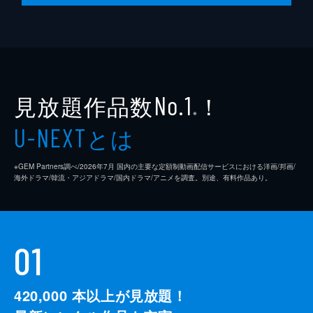
見放題作品数
！
No.1
※
とは
U-NEXT
※GEM Partners調べ/2026年7⽉ 国内の主要な定額制動画配信サービスにおける洋画/邦画/
海外ドラマ/韓流・アジアドラマ/国内ドラマ/アニメを調査。別途、有料作品あり。
01
420,000
本以上が見放題！