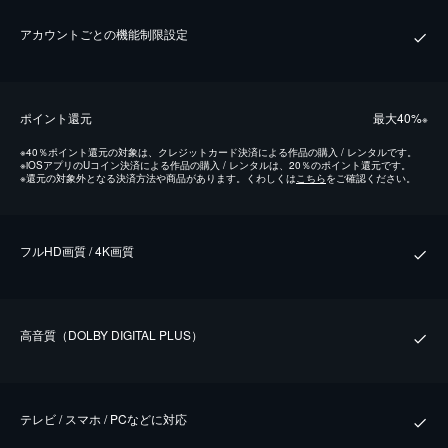
アカウントごとの機能制限設定
ポイント還元
最⼤40%
※
※
40％ポイント還元の対象は、クレジットカード決済による作品の購入 / レンタルです。
※
iOSアプリのUコイン決済による作品の購入 / レンタルは、20％のポイント還元です。
※
還元の対象外となる決済方法や商品があります。くわしくは
こちら
をご確認ください。
フルHD画質 / 4K画質
⾼⾳質（DOLBY DIGITAL PLUS）
テレビ / スマホ / PCなどに対応