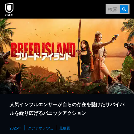
本文へスキップ
人気インフルエンサーが自らの存在を懸けたサバイバ
ルを繰り広げるパニックアクション
2025年
グアテマラ/ア...
見放題