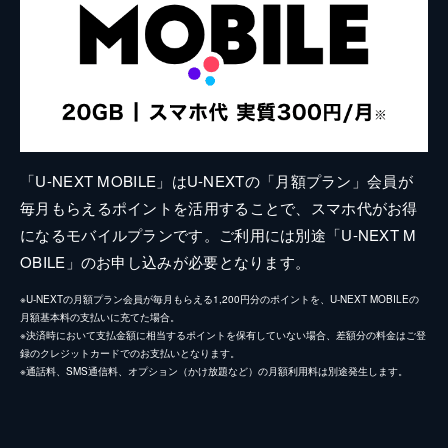
「U-NEXT MOBILE」はU-NEXTの「月額プラン」会員が
毎月もらえるポイントを活用することで、スマホ代がお得
になるモバイルプランです。ご利用には別途「U-NEXT M
OBILE」のお申し込みが必要となります。
※U-NEXTの月額プラン会員が毎月もらえる1,200円分のポイントを、U-NEXT MOBILEの
月額基本料の支払いに充てた場合。
※決済時において支払金額に相当するポイントを保有していない場合、差額分の料金はご登
録のクレジットカードでのお支払いとなります。
※通話料、SMS通信料、オプション（かけ放題など）の月額利用料は別途発生します。