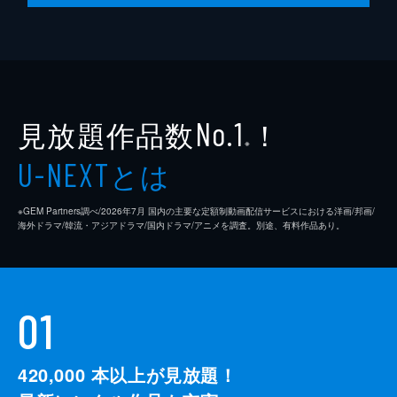
見放題作品数
！
No.1
※
とは
U-NEXT
※GEM Partners調べ/2026年7⽉ 国内の主要な定額制動画配信サービスにおける洋画/邦画/
海外ドラマ/韓流・アジアドラマ/国内ドラマ/アニメを調査。別途、有料作品あり。
01
420,000
本以上が見放題！