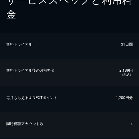
金
無料トライアル
31日間
無料トライアル後の⽉額料金
2,189円
（税込）
毎⽉もらえるU-NEXTポイント
1,200円分
同時視聴アカウント数
4