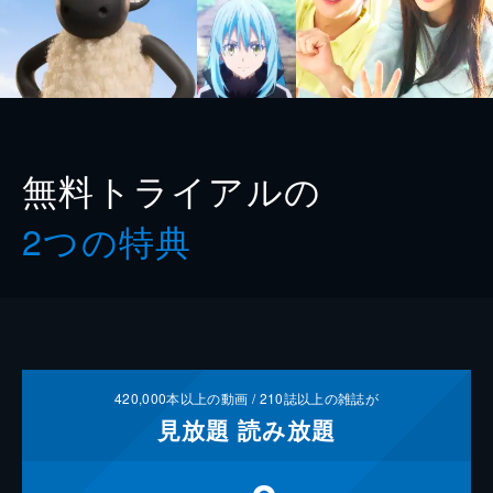
無料トライアルの
2つの特典
420,000
本以上の動画 /
210
誌以上の雑誌が
見放題
読み放題