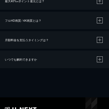
最大40%
ポイント還元とは？
※
※
作品によって必要なポイントが異なります。
フルHD画質 / 4K画質とは？
月額料金を支払うタイミングは？
※
40％ポイント還元の対象は、クレジットカード決済による作品の購入 / レンタルです。
※
iOSアプリのUコイン決済による作品の購入 / レンタルは、20％のポイント還元です。
※
還元の対象外となる決済方法や商品があります。くわしくは
こちら
をご確認ください。
いつでも解約できますか
こちら