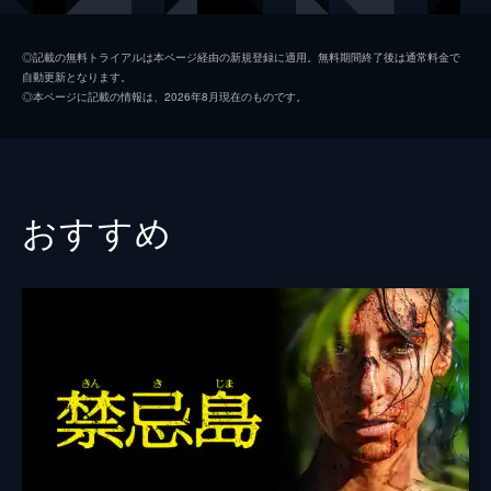
ペイジ・ケネディ
◎記載の無料トライアルは本ページ経由の新規登録に適用。無料期間終了後は通常料金で
自動更新となります。
トロイ・ジェンティル
◎本ページに記載の情報は、2026年8月現在のものです。
ヘイデン・パネッティーア
監督
グリフ・ファースト
ネイサン・ファースト
おすすめ
脚本
グリフ・ファースト
ネイサン・ファースト
音楽
ブリトリン・リー・ファースト
製作
グリフ・ファースト