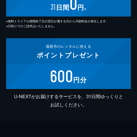
0
31
日間
円
※
※無料トライアル期間終了日の翌日が属する月から月額料金が発生します。
※日割りでのご請求はいたしません。
最新作の
レンタルに使える
ポイント
プレゼント
600
円分
U-NEXTがお届けするサービスを、31日間ゆっくりと
お試しください。