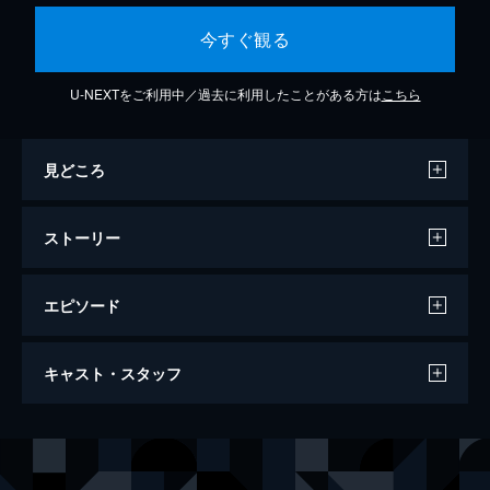
今すぐ観る
U-NEXTをご利用中／過去に利用したことがある方は
こちら
見どころ
ストーリー
エピソード
ブリード・アイランド
キャスト・スタッフ
99分
出演
グレイス・キャロライン・カリー
ヴァージニア・ガードナー