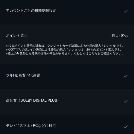
アカウントごとの機能制限設定
ポイント還元
最⼤40%
※
※
40％ポイント還元の対象は、クレジットカード決済による作品の購入 / レンタルです。
※
iOSアプリのUコイン決済による作品の購入 / レンタルは、20％のポイント還元です。
※
還元の対象外となる決済方法や商品があります。くわしくは
こちら
をご確認ください。
フルHD画質 / 4K画質
⾼⾳質（DOLBY DIGITAL PLUS）
テレビ / スマホ / PCなどに対応