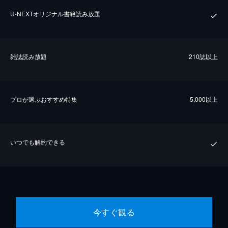
U-NEXTオリジナル書籍読み放題
雑誌読み放題
210誌以上
プロが選ぶおすすめ特集
5,000以上
いつでも解約できる
今すぐ観る