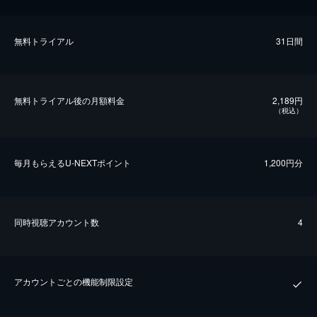
無料トライアル
31日間
無料トライアル後の⽉額料金
2,189円
（税込）
毎⽉もらえるU-NEXTポイント
1,200円分
同時視聴アカウント数
4
アカウントごとの機能制限設定