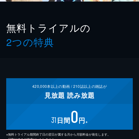
無料トライアルの
2つの特典
420,000
本以上の動画 /
210
誌以上の雑誌が
見放題
読み放題
0
31
日間
円
※
※無料トライアル期間終了日の翌日が属する月から月額料金が発生します。