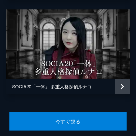
SOCIA20「一体」 多重人格探偵ルナコ
今すぐ観る