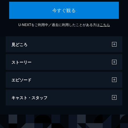
今すぐ観る
U-NEXTをご利用中／過去に利用したことがある方は
こちら
見どころ
ストーリー
エピソード
SOCIA17「一体」 多重人格探偵ルナコ
キャスト・スタッフ
64分
出演
持田千妃来
猪野又健