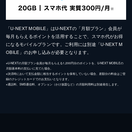
「U-NEXT MOBILE」はU-NEXTの「月額プラン」会員が
毎月もらえるポイントを活用することで、スマホ代がお得
になるモバイルプランです。ご利用には別途「U-NEXT M
OBILE」のお申し込みが必要となります。
※U-NEXTの月額プラン会員が毎月もらえる1,200円分のポイントを、U-NEXT MOBILEの
月額基本料の支払いに充てた場合。
※決済時において支払金額に相当するポイントを保有していない場合、差額分の料金はご登
録のクレジットカードでのお支払いとなります。
※通話料、SMS通信料、オプション（かけ放題など）の月額利用料は別途発生します。