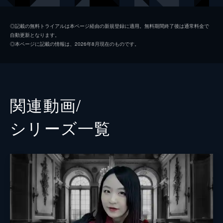
松岡未紗
◎記載の無料トライアルは本ページ経由の新規登録に適用。無料期間終了後は通常料金で
自動更新となります。
監督
黒川裕一
◎本ページに記載の情報は、2026年8月現在のものです。
脚本
黒川裕一
関連動画/
シリーズ⼀覧