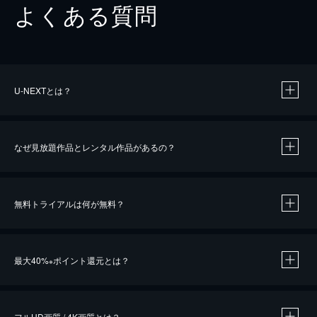
よくある質問
U-NEXTとは？
なぜ見放題作品とレンタル作品があるの？
無料トライアルは何が無料？
※
最大40%
ポイント還元とは？
※
※
作品によって必要なポイントが異なります。
フルHD画質 / 4K画質とは？