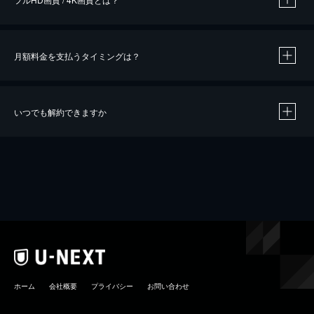
月額料金を支払うタイミングは？
※
40％ポイント還元の対象は、クレジットカード決済による作品の購入 / レンタルです。
※
iOSアプリのUコイン決済による作品の購入 / レンタルは、20％のポイント還元です。
※
還元の対象外となる決済方法や商品があります。くわしくは
こちら
をご確認ください。
いつでも解約できますか
こちら
ホーム
会社概要
プライバシー
お問い合わせ