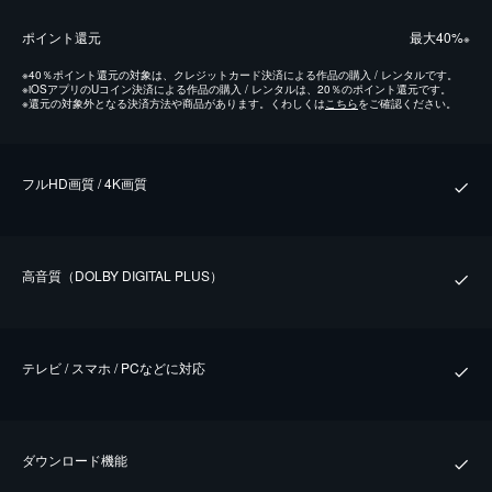
ポイント還元
最⼤40%
※
※
40％ポイント還元の対象は、クレジットカード決済による作品の購入 / レンタルです。
※
iOSアプリのUコイン決済による作品の購入 / レンタルは、20％のポイント還元です。
※
還元の対象外となる決済方法や商品があります。くわしくは
こちら
をご確認ください。
フルHD画質 / 4K画質
⾼⾳質（DOLBY DIGITAL PLUS）
テレビ / スマホ / PCなどに対応
ダウンロード機能