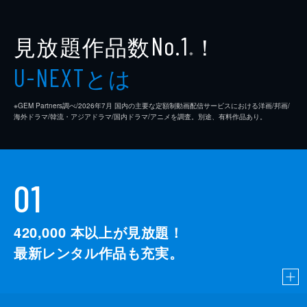
見放題作品数
！
No.1
※
とは
U-NEXT
※GEM Partners調べ/2026年7⽉ 国内の主要な定額制動画配信サービスにおける洋画/邦画/
海外ドラマ/韓流・アジアドラマ/国内ドラマ/アニメを調査。別途、有料作品あり。
01
420,000
本以上が見放題！
最新レンタル作品も充実。