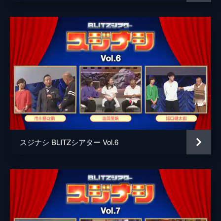
92分
2025/9/25放送 2025/09/25回 笑福亭鶴瓶
×藤ヶ谷太輔（ディレクターズカット版）
笑福亭鶴瓶と豪華ゲストが即興芝居を繰り広
げる「スジナシ シアター」第18弾。未公開
部分を含めたディレクターズカット版。藤ヶ
谷太輔（Kis-My-Ft2）が登場！
111分
スジナシ BLITZシアター Vol.6