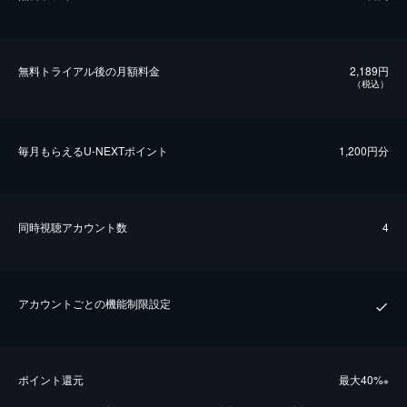
無料トライアル後の⽉額料金
2,189円
（税込）
毎⽉もらえるU-NEXTポイント
1,200円分
同時視聴アカウント数
4
アカウントごとの機能制限設定
ポイント還元
最⼤40%
※