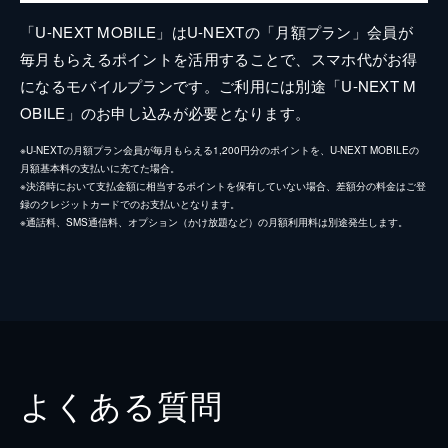
「U-NEXT MOBILE」はU-NEXTの「月額プラン」会員が
毎月もらえるポイントを活用することで、スマホ代がお得
になるモバイルプランです。ご利用には別途「U-NEXT M
OBILE」のお申し込みが必要となります。
※U-NEXTの月額プラン会員が毎月もらえる1,200円分のポイントを、U-NEXT MOBILEの
月額基本料の支払いに充てた場合。
※決済時において支払金額に相当するポイントを保有していない場合、差額分の料金はご登
録のクレジットカードでのお支払いとなります。
※通話料、SMS通信料、オプション（かけ放題など）の月額利用料は別途発生します。
よくある質問