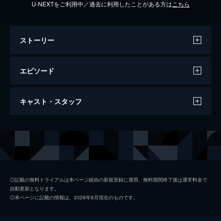
U-NEXTをご利用中／過去に利用したことがある方は
こちら
ストーリー
エピソード
2025/9/22放送 2025/09/22回 笑福亭鶴瓶
キャスト・スタッフ
×三谷幸喜（放送版）
笑福亭鶴瓶と豪華ゲストが即興芝居を繰り広
げる「スジナシ シアター」。第18弾は、三
出演
笑福亭鶴瓶
谷幸喜が登場！
三谷幸喜
47分
2025/9/23放送 2025/09/23回 笑福亭鶴瓶
千葉雄大
×千葉雄大（放送版）
◎記載の無料トライアルは本ページ経由の新規登録に適用。無料期間終了後は通常料金で
自動更新となります。
笑福亭鶴瓶と豪華ゲストが即興芝居を繰り広
藤ヶ谷太輔
◎本ページに記載の情報は、2026年8月現在のものです。
げる「スジナシ シアター」。第18弾は、千
中井美穂
葉雄大が登場！