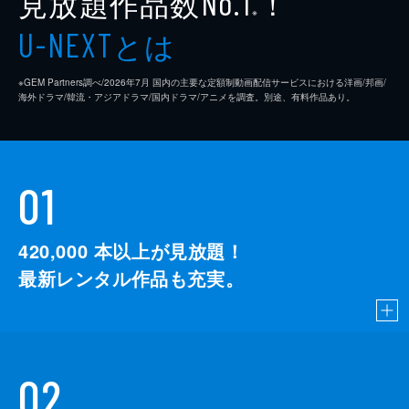
見放題作品数
！
No.1
※
とは
U-NEXT
※GEM Partners調べ/2026年7⽉ 国内の主要な定額制動画配信サービスにおける洋画/邦画/
海外ドラマ/韓流・アジアドラマ/国内ドラマ/アニメを調査。別途、有料作品あり。
01
420,000
本以上が見放題！
最新レンタル作品も充実。
02