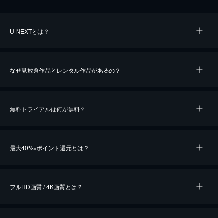
U-NEXTとは？
なぜ見放題作品とレンタル作品があるの？
無料トライアルは何が無料？
※
最大40%
ポイント還元とは？
※
※
作品によって必要なポイントが異なります。
フルHD画質 / 4K画質とは？