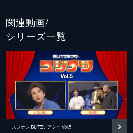
47分
プロデューサー
伊與田英徳
2025/9/25放送 2025/09/25回 笑福亭鶴瓶
×藤ヶ谷太輔（放送版）
前田菜穂
関連動画/
笑福亭鶴瓶と豪華ゲストが即興芝居を繰り広
赤阪千明
げる「スジナシ シアター」。第18弾は、藤
シリーズ⼀覧
ヶ谷太輔（Kis-My-Ft2）が登場！
演出
小林剛
47分
2025/9/22放送 2025/09/22回 笑福亭鶴瓶
×三谷幸喜（ディレクターズカット版）
笑福亭鶴瓶と豪華ゲストが即興芝居を繰り広
げる「スジナシ シアター」第18弾。地上波
で放送されなかった未公開部分を含めたディ
レクターズカット版。三谷幸喜が登場！
90分
2025/9/23放送 2025/09/23回 笑福亭鶴瓶
×千葉雄大（ディレクターズカット版）
笑福亭鶴瓶と豪華ゲストが即興芝居を繰り広
げる「スジナシ シアター」第18弾。地上波
で放送されなかった未公開部分を含めたディ
スジナシ BLITZシアター Vol.5
レクターズカット版。千葉雄大が登場！