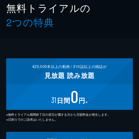
無料トライアルの
2つの特典
420,000
本以上の動画 /
210
誌以上の雑誌が
見放題
読み放題
0
31
日間
円
※
※無料トライアル期間終了日の翌日が属する月から月額料金が発生します。
※日割りでのご請求はいたしません。