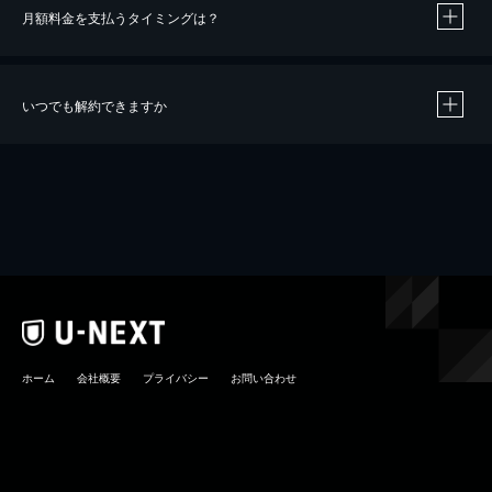
月額料金を支払うタイミングは？
※
40％ポイント還元の対象は、クレジットカード決済による作品の購入 / レンタルです。
※
iOSアプリのUコイン決済による作品の購入 / レンタルは、20％のポイント還元です。
※
還元の対象外となる決済方法や商品があります。くわしくは
こちら
をご確認ください。
いつでも解約できますか
こちら
ホーム
会社概要
プライバシー
お問い合わせ